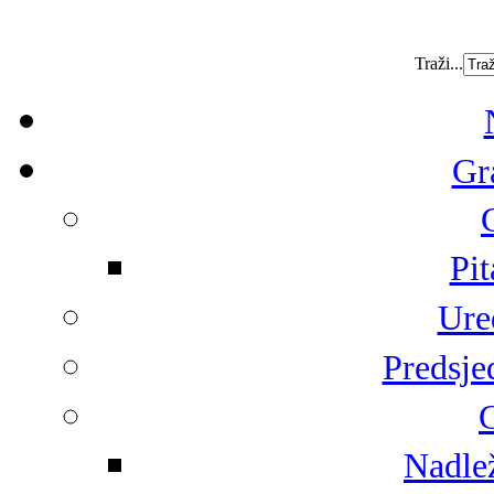
Traži...
Gr
Pit
Ure
Predsje
G
Nadlež