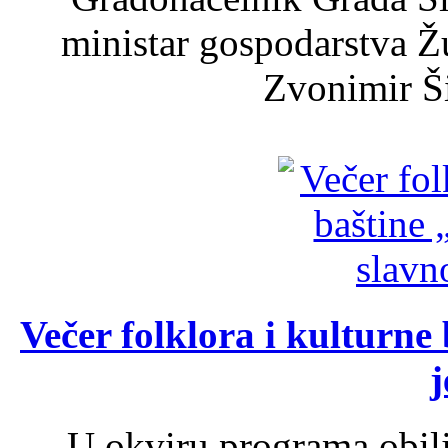
ministar gospodarstva 
Zvonimir Šir
Večer folklora i kulturne 
j
U okviru programa obil