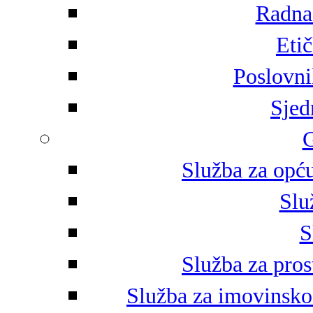
Radna 
Eti
Poslovni
Sjed
G
Služba za opću
Slu
S
Služba za pros
Služba za imovinsko-