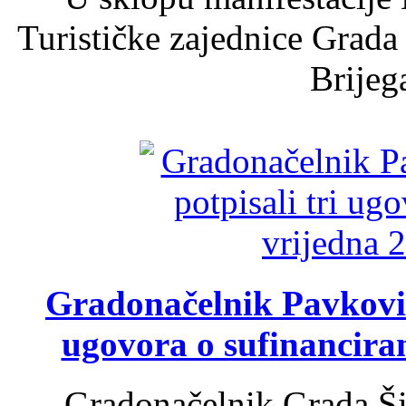
Turističke zajednice Grada
Brijega
Gradonačelnik Pavković 
ugovora o sufinancira
Gradonačelnik Grada Ši