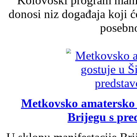
Kolovoški program manif
donosi niz događaja koji ć
posebno
Metkovsko amatersko k
Brijegu s pr