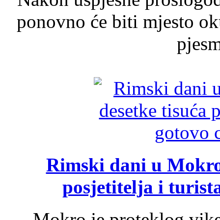
ponovno će biti mjesto ok
pjesme
Rimski dani u Mokrom
posjetitelja i turist
Mokro je proteklog vik