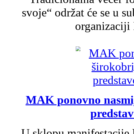
svoje“ održat će se u s
organizaciji
MAK ponovno nasmija
predsta
U sklopu manifestacije 