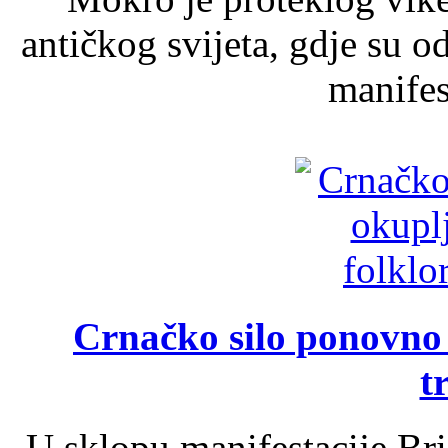
antičkog svijeta, gdje su 
manifest
Crnačko silo ponovno o
t
U sklopu manifestacije Br