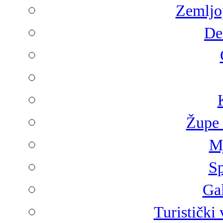
Zemljop
De
Župe 
Mj
Sp
Gal
Turistički 