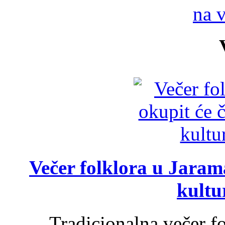
na 
Večer folklora u Jarama
kultu
Tradicionalna večer f