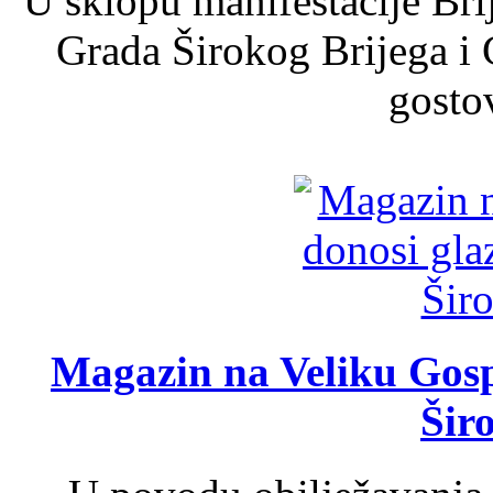
U sklopu manifestacije Bri
Grada Širokog Brijega i 
gosto
Magazin na Veliku Gosp
Šir