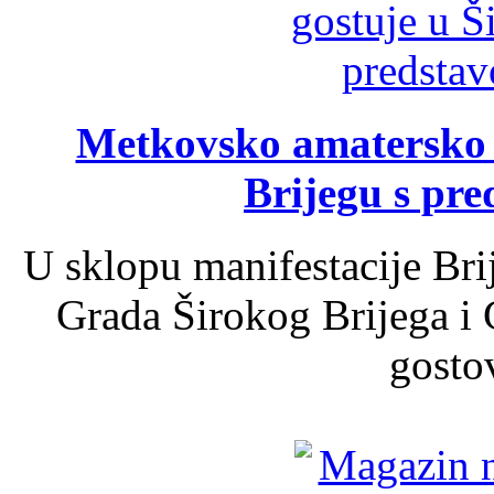
Metkovsko amatersko k
Brijegu s pr
U sklopu manifestacije Bri
Grada Širokog Brijega i 
gosto