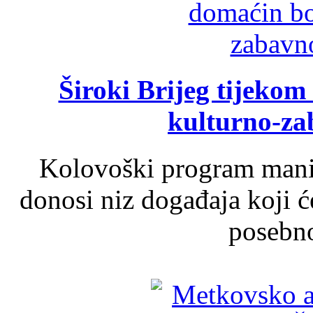
Široki Brijeg tijeko
kulturno-z
Kolovoški program manif
donosi niz događaja koji ć
posebno