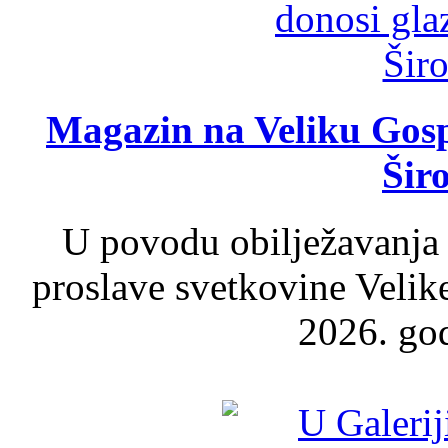
Magazin na Veliku Gosp
Šir
U povodu obilježavanja
proslave svetkovine Velik
2026. god