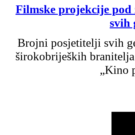
Filmske projekcije pod
svih 
Brojni posjetitelji svih 
širokobrijeških branitel
„Kino p