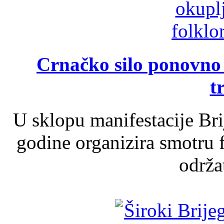
Crnačko silo ponovno o
t
U sklopu manifestacije Br
godine organizira smotru f
održat