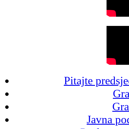
Pitajte predsj
Gra
Gra
Javna po