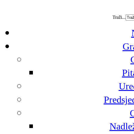
Traži...
Gr
Pit
Ure
Predsje
G
Nadlež