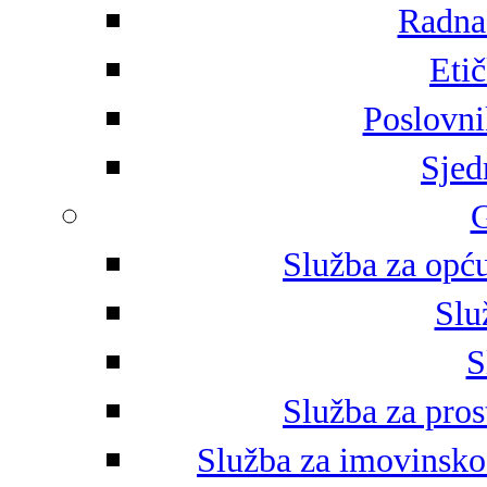
Radna 
Eti
Poslovni
Sjed
G
Služba za opću
Slu
S
Služba za pros
Služba za imovinsko-