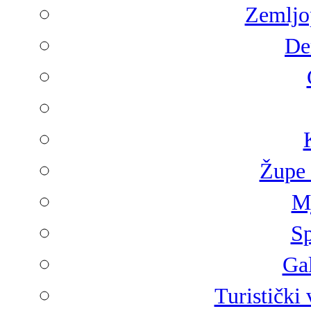
Zemljop
De
Župe 
Mj
Sp
Gal
Turistički 