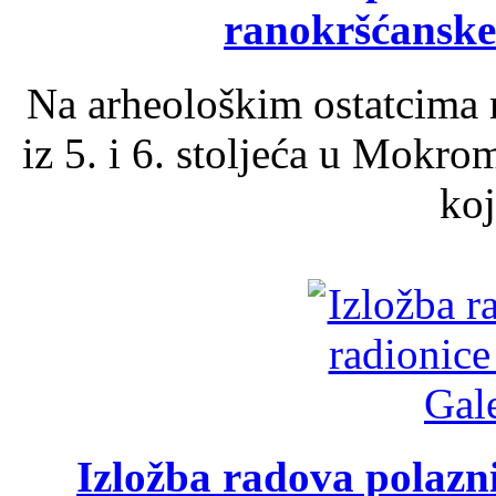
ranokršćanske
Na arheološkim ostatcima 
iz 5. i 6. stoljeća u Mokro
koj
Izložba radova polazn