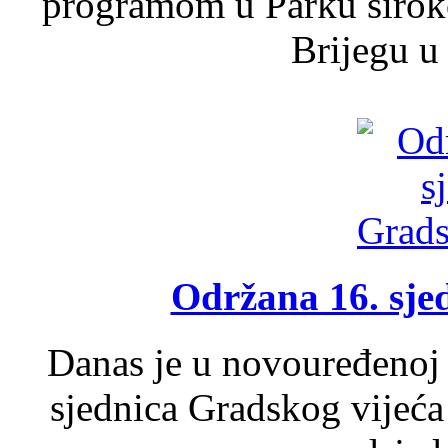
programom u Parku široko
Brijegu u 
Održana 16. sje
Danas je u novouređenoj 
sjednica Gradskog vijeća