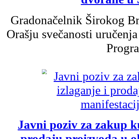
Gradonačelnik Širokog Br
Orašju svečanosti uručenja
Progra
Javni poziv za zakup ku
prodaju proizvoda u ok