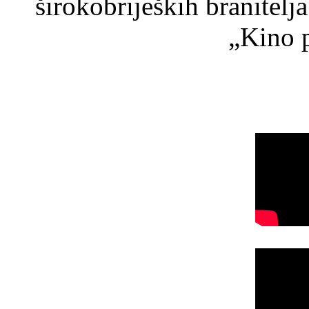
širokobrijeških branitel
„Kino p