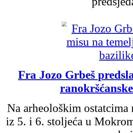
predsjed
Fra Jozo Grbeš predsla
ranokršćanske
Na arheološkim ostatcima 
iz 5. i 6. stoljeća u Mokro