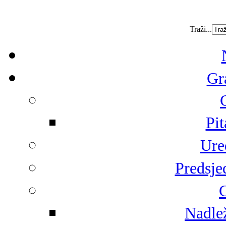
Traži...
Gr
Pit
Ure
Predsje
G
Nadlež