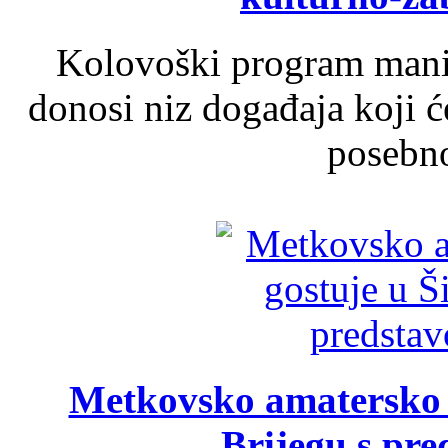
Kolovoški program manif
donosi niz događaja koji ć
posebno
Metkovsko amatersko k
Brijegu s pr