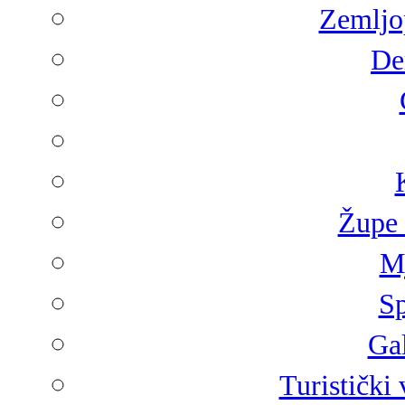
Zemljop
De
Župe 
Mj
Sp
Gal
Turistički 