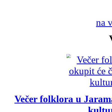
na 
Večer folklora u Jarama
kultu