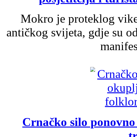
Mokro je proteklog vik
antičkog svijeta, gdje su 
manifest
Crnačko silo ponovno o
t