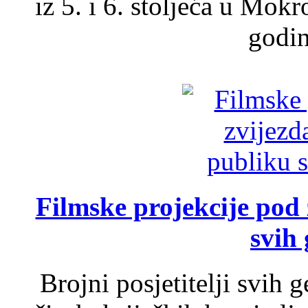
iz 5. i 6. stoljeća u Mok
godin
Filmske projekcije pod
svih 
Brojni posjetitelji svih 