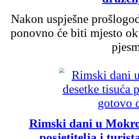
Nakon uspješne prošlogodi
ponovno će biti mjesto ok
pjesme
Rimski dani u Mokrom
posjetitelja i turist