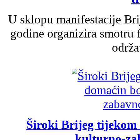
U sklopu manifestacije Br
godine organizira smotru f
održat
Široki Brijeg tijeko
kulturno-z