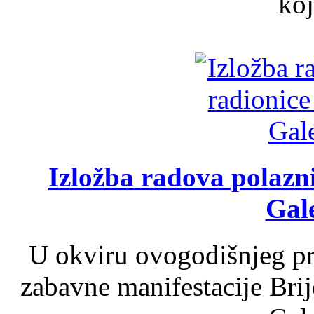
koj
Izložba radova polazn
Gale
U okviru ovogodišnjeg pr
zabavne manifestacije Brij