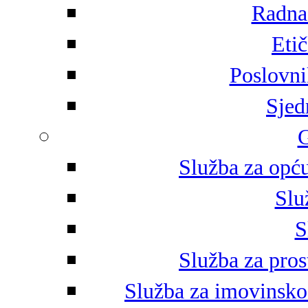
Radna 
Eti
Poslovni
Sjed
G
Služba za opću
Slu
S
Služba za pros
Služba za imovinsko-