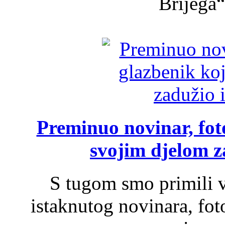
Brijega“,
Preminuo novinar, foto
svojim djelom za
S tugom smo primili v
istaknutog novinara, foto