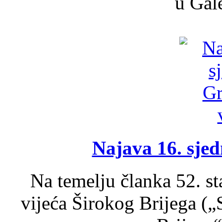
u Gale
Najava 16. sjed
Na temelju članka 52. s
vijeća Širokog Brijega (