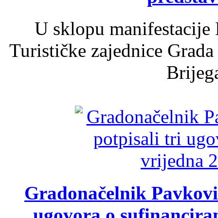
U sklopu manifestacije 
Turističke zajednice Grada
Brijega
Gradonačelnik Pavković 
ugovora o sufinancira