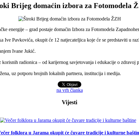
roki Brijeg domaćin izbora za Fotomodela 
enačke energije – grad postaje domaćin Izbora za Fotomodela Zapadnoh
e Pavkovića, okupit će 12 natjecateljica koje će se predstaviti u različi
njem Ivane Jukić.
korisnih radionica – od karijernog savjetovanja i edukacije o zdravoj p
a, uz potporu brojnih lokalnih partnera, institucija i medija.
na vrh članka
Vijesti
ečer folklora u Jarama okupit će čuvare tradicije i kulturne bašti