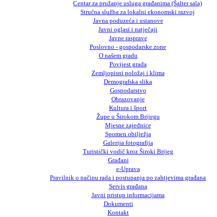
Centar za pružanje usluga građanima (Šalter sala)
Stručna služba za lokalni ekonomski razvoj
Javna poduzeća i ustanove
Javni oglasi i natječaji
Javne rasprave
Poslovno - gospodarske zone
O našem gradu
Povijest grada
Zemljopisni položaj i klima
Demografska slika
Gospodarstvo
Obrazovanje
Kultura i šport
Župe u Širokom Brijegu
Mjesne zajednice
Spomen obilježja
Galerija fotografija
Turistički vodič kroz Široki Brijeg
Građani
e-Uprava
Pravilnik o načinu rada i postupanja po zahtjevima građana
Servis građana
Javni pristup informacijama
Dokumenti
Kontakt