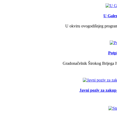
U Galer
U okviru ovogodišnjeg programa 
Potp
Gradonačelnik Širokog Brijega Iv
Javni poziv za zakup 