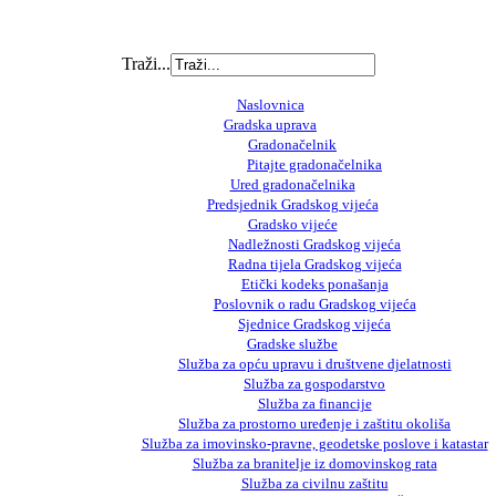
Traži...
Naslovnica
Gradska uprava
Gradonačelnik
Pitajte gradonačelnika
Ured gradonačelnika
Predsjednik Gradskog vijeća
Gradsko vijeće
Nadležnosti Gradskog vijeća
Radna tijela Gradskog vijeća
Etički kodeks ponašanja
Poslovnik o radu Gradskog vijeća
Sjednice Gradskog vijeća
Gradske službe
Služba za opću upravu i društvene djelatnosti
Služba za gospodarstvo
Služba za financije
Služba za prostorno uređenje i zaštitu okoliša
Služba za imovinsko-pravne, geodetske poslove i katastar
Služba za branitelje iz domovinskog rata
Služba za civilnu zaštitu