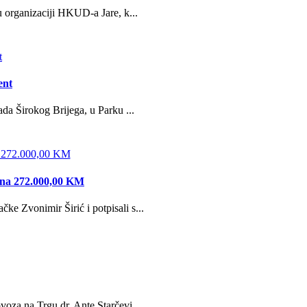
u organizaciji HKUD-a Jare, k...
ent
da Širokog Brijega, u Parku ...
edna 272.000,00 KM
e Zvonimir Širić i potpisali s...
oza na Trgu dr. Ante Starčevi...