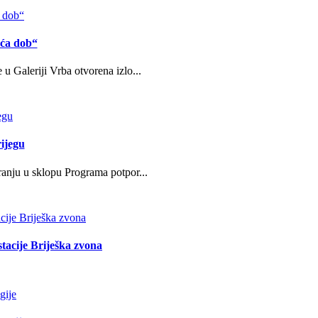
eća dob“
u Galeriji Vrba otvorena izlo...
ijegu
ranju u sklopu Programa potpor...
stacije Briješka zvona