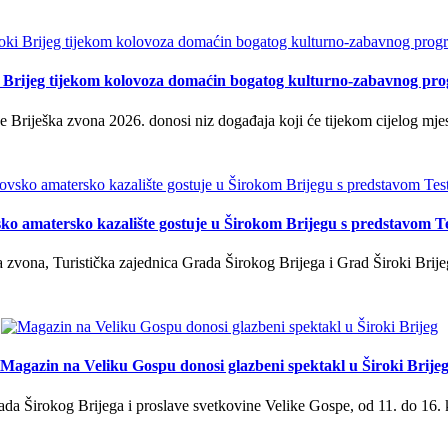
i Brijeg tijekom kolovoza domaćin bogatog kulturno-zabavnog pr
 Briješka zvona 2026. donosi niz događaja koji će tijekom cijelog mjes
ko amatersko kazalište gostuje u Širokom Brijegu s predstavom T
 zvona, Turistička zajednica Grada Širokog Brijega i Grad Široki Brije
Magazin na Veliku Gospu donosi glazbeni spektakl u Široki Brije
a Širokog Brijega i proslave svetkovine Velike Gospe, od 11. do 16. 