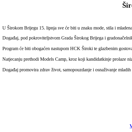
Ši
U Širokom Brijegu 15. lipnja sve će biti u znaku mode, stila i mlad
Događaj, pod pokroviteljstvom Grada Širokog Brijega i gradonačelnika Iv
Program će biti obogaćen nastupom HCK Široki te glazbenim gostova
Natjecanju prethodi Models Camp, kroz koji kandidatkinje prolaze niz 
Događaj promovira zdrav život, samopouzdanje i osnaživanje mladih žen
V