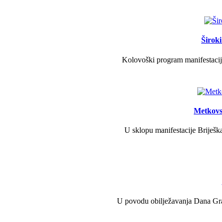
Širok
Kolovoški program manifestacije
Metkovs
U sklopu manifestacije Briješka
U povodu obilježavanja Dana Grad