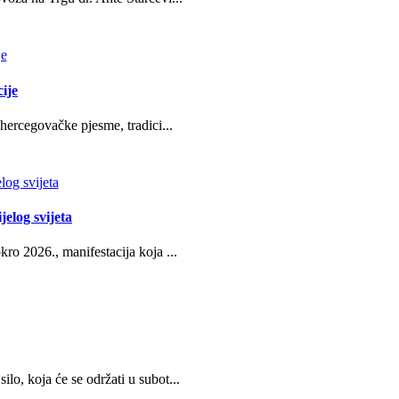
ije
hercegovačke pjesme, tradici...
jelog svijeta
ro 2026., manifestacija koja ...
o, koja će se održati u subot...