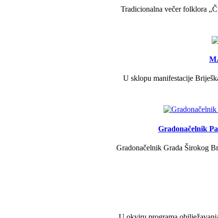
Tradicionalna večer folklora „Č
MA
U sklopu manifestacije Briješk
Gradonačelnik Pav
Gradonačelnik Grada Širokog Brij
U okviru programa obilježavanja