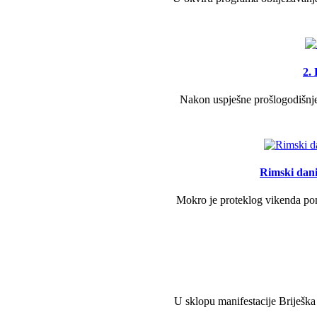
2.
Nakon uspješne prošlogodišnje 
Rimski dani 
Mokro je proteklog vikenda pono
U sklopu manifestacije Briješka