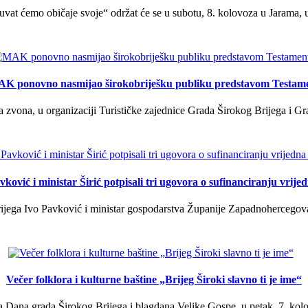
uvat ćemo običaje svoje“ održat će se u subotu, 8. kolovoza u Jarama, 
K ponovno nasmijao širokobriješku publiku predstavom Testam
a zvona, u organizaciji Turističke zajednice Grada Širokog Brijega i Gra
ković i ministar Širić potpisali tri ugovora o sufinanciranju vrij
ega Ivo Pavković i ministar gospodarstva Županije Zapadnohercegovačk
Večer folklora i kulturne baštine „Brijeg Široki slavno ti je ime“
 Dana grada Širokog Brijega i blagdana Velike Gospe, u petak, 7. kolov