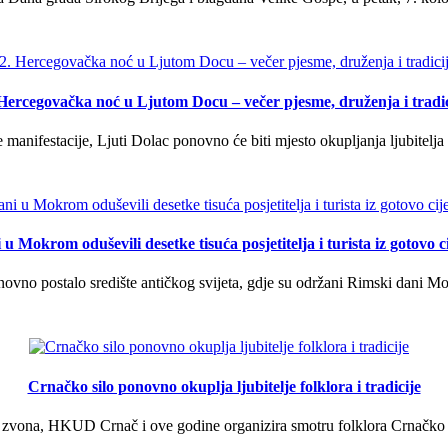
 Hercegovačka noć u Ljutom Docu – večer pjesme, druženja i tradic
manifestacije, Ljuti Dolac ponovno će biti mjesto okupljanja ljubitelja 
u Mokrom oduševili desetke tisuća posjetitelja i turista iz gotovo ci
vno postalo središte antičkog svijeta, gdje su održani Rimski dani Mok
Crnačko silo ponovno okuplja ljubitelje folklora i tradicije
 zvona, HKUD Crnač i ove godine organizira smotru folklora Crnačko sil