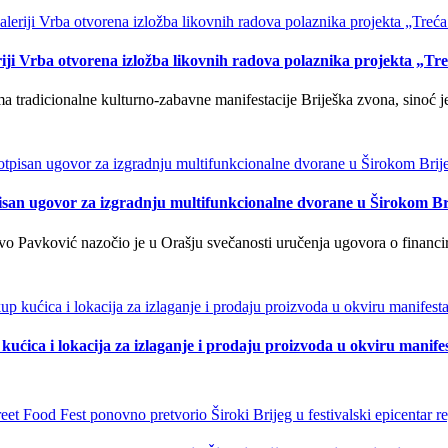
iji Vrba otvorena izložba likovnih radova polaznika projekta „Tr
tradicionalne kulturno-zabavne manifestacije Briješka zvona, sinoć je 
isan ugovor za izgradnju multifunkcionalne dvorane u Širokom Br
o Pavković nazočio je u Orašju svečanosti uručenja ugovora o financi
kućica i lokacija za izlaganje i prodaju proizvoda u okviru manife