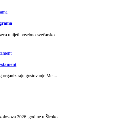
ograma
eca unijeti posebno svečarsko...
estament
g organiziraju gostovanje Met...
g
kolovoza 2026. godine u Široko...