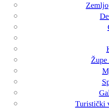
Zemljop
De
Župe 
Mj
Sp
Gal
Turistički 