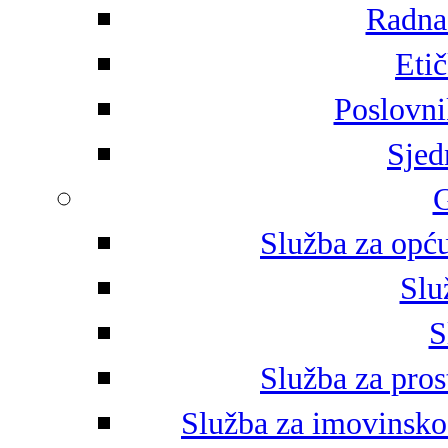
Radna 
Eti
Poslovni
Sjed
G
Služba za opću
Slu
S
Služba za pros
Služba za imovinsko-