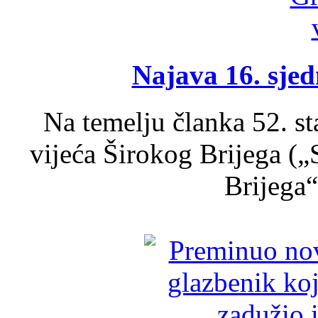
Najava 16. sjed
Na temelju članka 52. s
vijeća Širokog Brijega (
Brijega“,