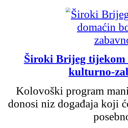
Široki Brijeg tijeko
kulturno-z
Kolovoški program manif
donosi niz događaja koji ć
posebno