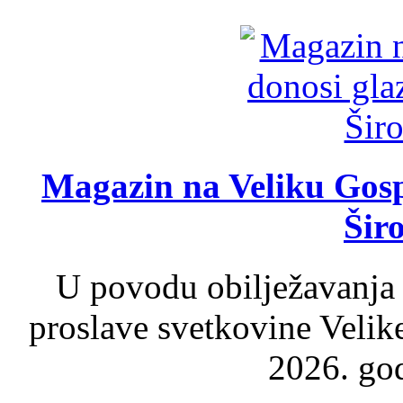
Magazin na Veliku Gosp
Šir
U povodu obilježavanja
proslave svetkovine Velik
2026. god