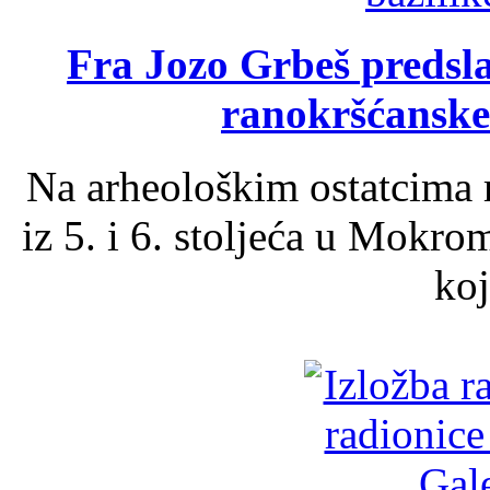
Fra Jozo Grbeš predsla
ranokršćanske
Na arheološkim ostatcima 
iz 5. i 6. stoljeća u Mokro
koj