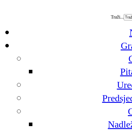
Traži...
Gr
Pit
Ure
Predsje
G
Nadlež