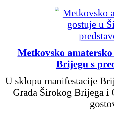
Metkovsko amatersko k
Brijegu s pr
U sklopu manifestacije Bri
Grada Širokog Brijega i 
gosto