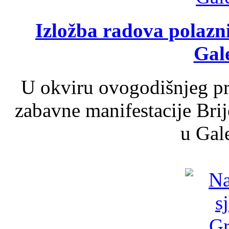
Izložba radova polazn
Gale
U okviru ovogodišnjeg pr
zabavne manifestacije Brij
u Gale