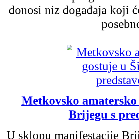
donosi niz događaja koji ć
posebno
Metkovsko amatersko k
Brijegu s pr
U sklopu manifestacije Bri