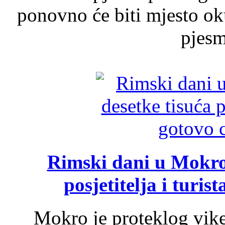
ponovno će biti mjesto ok
pjesme
Rimski dani u Mokrom
posjetitelja i turist
Mokro je proteklog vik