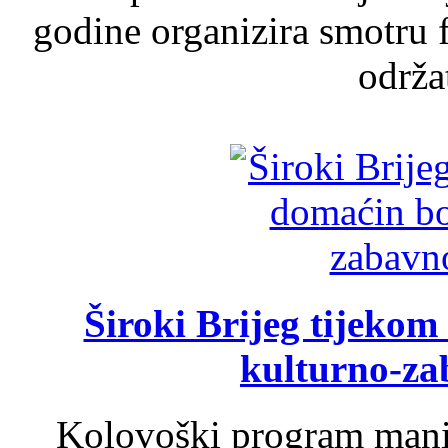
godine organizira smotru f
održat
Široki Brijeg tijeko
kulturno-z
Kolovoški program manif