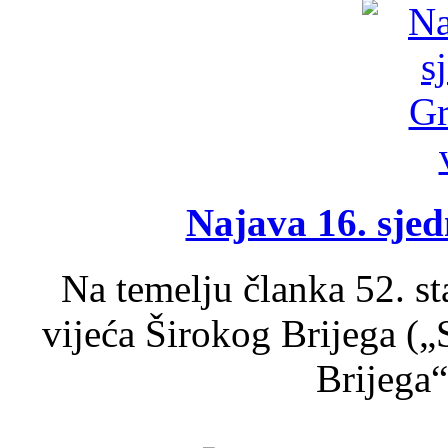
Najava 16. sjed
Na temelju članka 52. s
vijeća Širokog Brijega (
Brijega“,