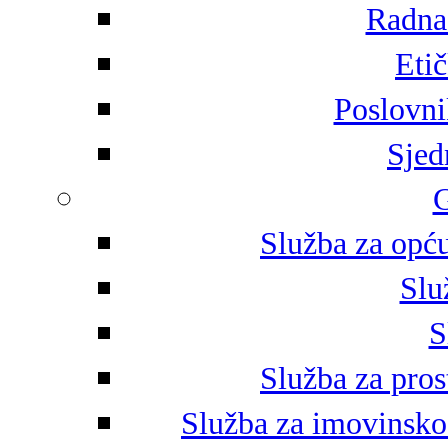
Radna 
Eti
Poslovni
Sjed
G
Služba za opću
Slu
S
Služba za pros
Služba za imovinsko-