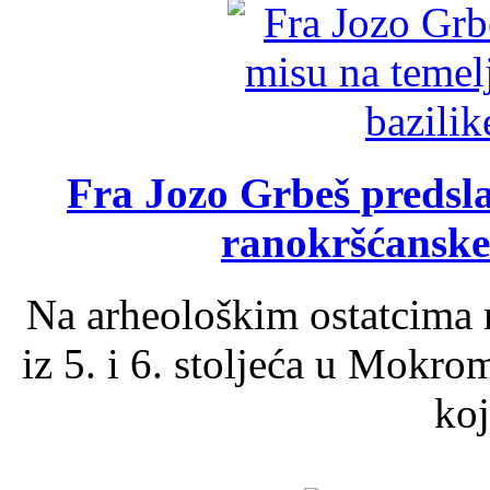
Fra Jozo Grbeš predsla
ranokršćanske
Na arheološkim ostatcima 
iz 5. i 6. stoljeća u Mokro
koj