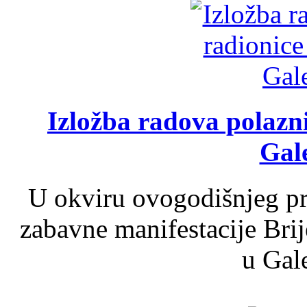
Izložba radova polazn
Gale
U okviru ovogodišnjeg pr
zabavne manifestacije Brij
u Gale