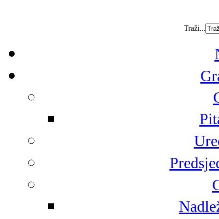
Traži...
Gr
Pit
Ure
Predsje
G
Nadlež