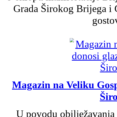
Grada Širokog Brijega i 
gosto
Magazin na Veliku Gosp
Šir
U povodu obilježavanja