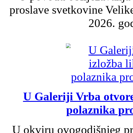
proslave svetkovine Velik
2026. god
U Galeriji Vrba otvor
polaznika pr
U okviru ovogodišnjeg pr