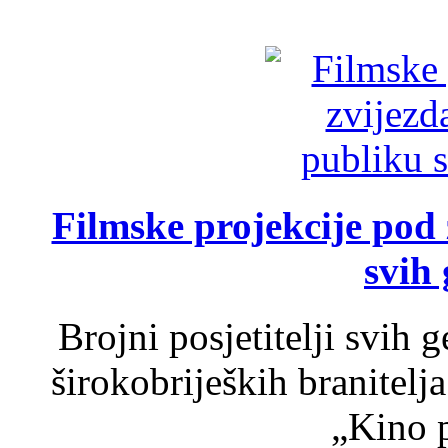
Filmske projekcije pod
svih 
Brojni posjetitelji svih 
širokobrijeških branitel
„Kino p