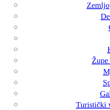
Zemljop
De
Župe 
Mj
Sp
Gal
Turistički 