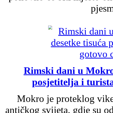
pjesme
Rimski dani u Mokrom
posjetitelja i turist
Mokro je proteklog vik
antičkog svijeta, gdje su 