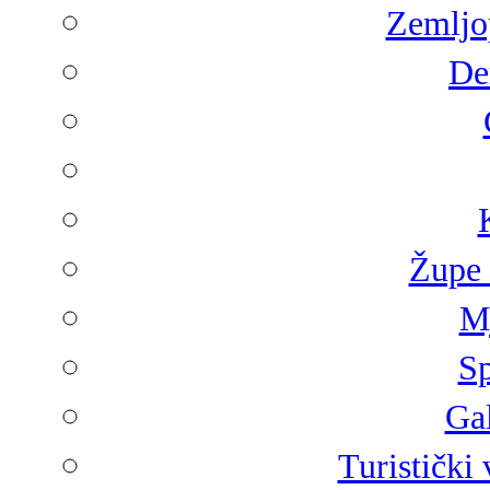
Zemljop
De
Župe 
Mj
Sp
Gal
Turistički 