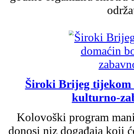
održat
Široki Brijeg tijeko
kulturno-z
Kolovoški program manif
donosi niz događaja koji ć