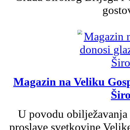
gosto
Magazin na Veliku Gosp
Šir
U povodu obilježavanja
proslave svetkovine Velik