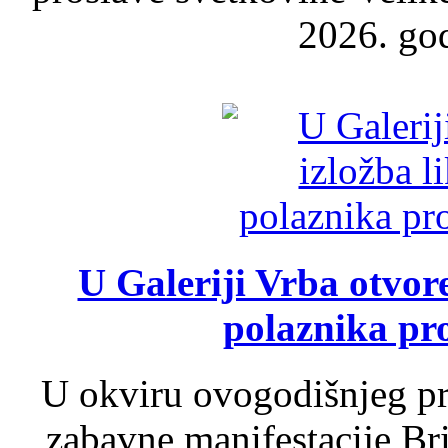
2026. god
U Galeriji Vrba otvor
polaznika pr
U okviru ovogodišnjeg pr
zabavne manifestacije Bri