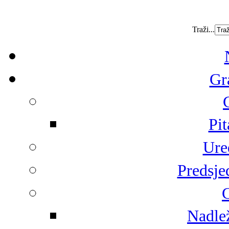
Traži...
Gr
Pit
Ure
Predsje
G
Nadlež