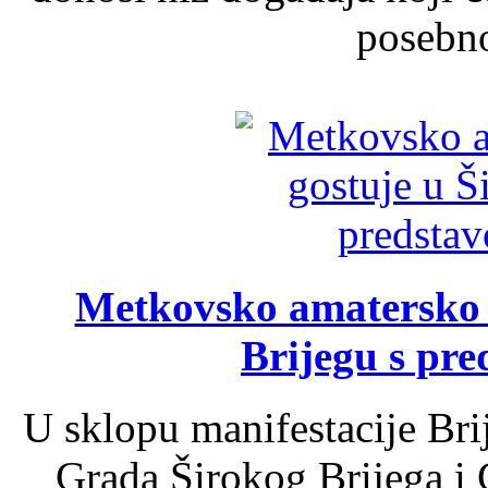
posebno
Metkovsko amatersko k
Brijegu s pr
U sklopu manifestacije Bri
Grada Širokog Brijega i 