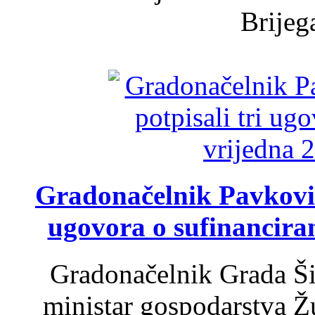
Brijega
Gradonačelnik Pavković 
ugovora o sufinancira
Gradonačelnik Grada Ši
ministar gospodarstva 