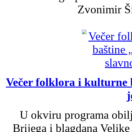
Zvonimir Šir
Večer folklora i kulturne 
j
U okviru programa obil
Brijega i blagdana Velike