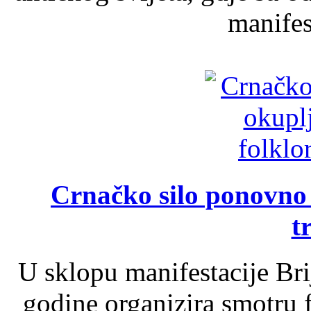
manifest
Crnačko silo ponovno o
t
U sklopu manifestacije Br
godine organizira smotru f