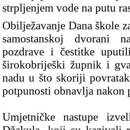
strpljenjem vode na putu ras
Obilježavanje Dana škole z
samostanskoj dvorani n
pozdrave i čestitke uputi
širokobriješki župnik i gva
nadu u što skoriji povrata
potpunosti obnavlja nakon 
Umjetničke nastupe izv
Džakula, koji su kazivali 