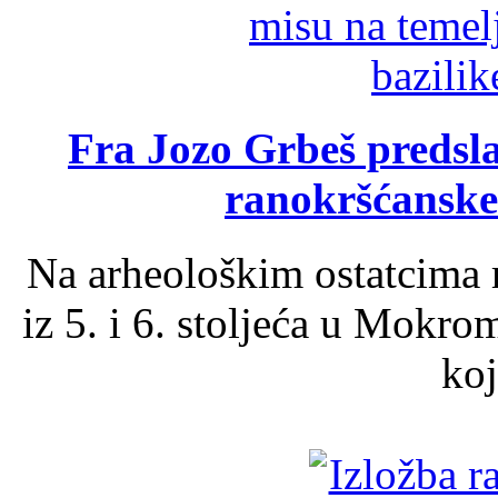
Fra Jozo Grbeš predsla
ranokršćanske
Na arheološkim ostatcima 
iz 5. i 6. stoljeća u Mokro
koj