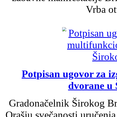
Vrba ot
Potpisan ugovor za i
dvorane u 
Gradonačelnik Širokog Br
Orašju svečanosti uručenja