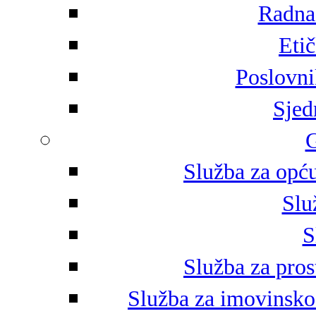
Radna 
Eti
Poslovni
Sjed
G
Služba za opću
Slu
S
Služba za pros
Služba za imovinsko-