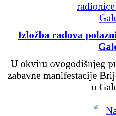
Izložba radova polazn
Gale
U okviru ovogodišnjeg pr
zabavne manifestacije Brij
u Gale