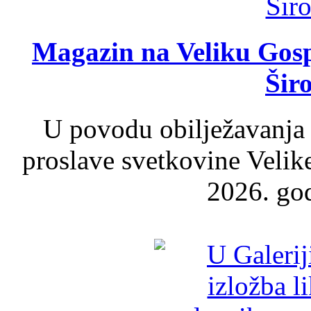
Magazin na Veliku Gosp
Šir
U povodu obilježavanja
proslave svetkovine Velik
2026. god