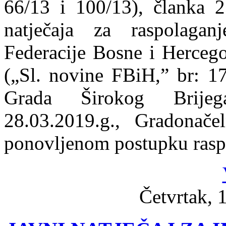
66/13 i 100/13), članka 2
natječaja za raspolagan
Federacije Bosne i Hercego
(„Sl. novine FBiH,” br: 17
Grada Širokog Brijeg
28.03.2019.g., Gradonač
ponovljenom postupku rasp
Četvrtak, 