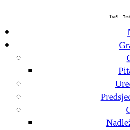
Traži...
Gr
Pit
Ure
Predsje
G
Nadlež