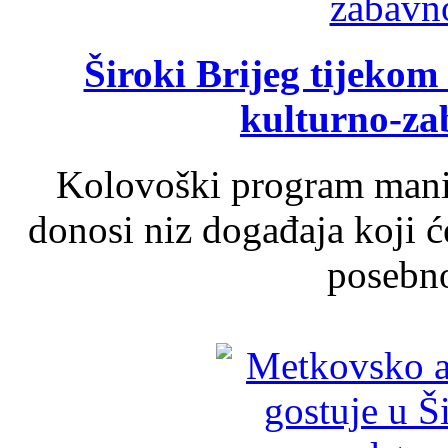
Široki Brijeg tijeko
kulturno-z
Kolovoški program manif
donosi niz događaja koji ć
posebno