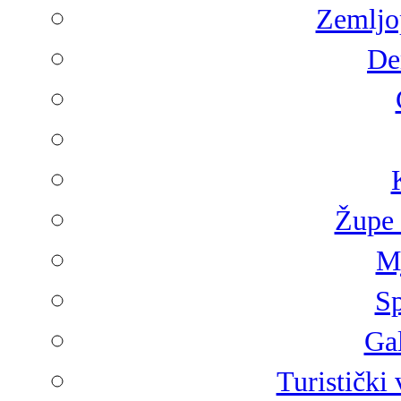
Zemljop
De
Župe 
Mj
Sp
Gal
Turistički 