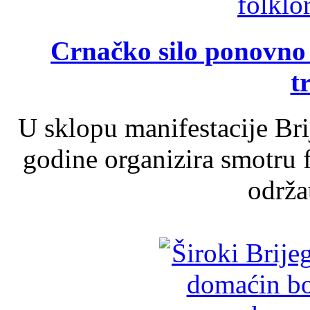
Crnačko silo ponovno o
t
U sklopu manifestacije Br
godine organizira smotru f
održat