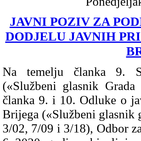
Ponedjeljak
JAVNI POZIV ZA POD
DODJELU JAVNIH PR
B
Na temelju članka 9. S
(«Službeni glasnik Grada 
članka 9. i 10. Odluke o j
Brijega («Službeni glasnik 
3/02, 7/09 i 3/18), Odbor z