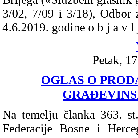
3/02, 7/09 i 3/18), Odbor 
4.6.2019. godine o b j a v l j
Petak, 17
OGLAS O PROD
GRAĐEVINS
Na temelju članka 363. st
Federacije Bosne i Herce