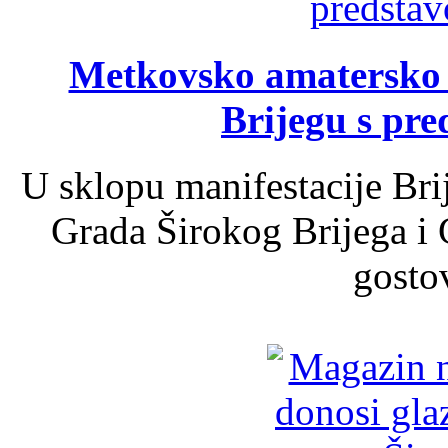
Metkovsko amatersko k
Brijegu s pr
U sklopu manifestacije Bri
Grada Širokog Brijega i 
gosto