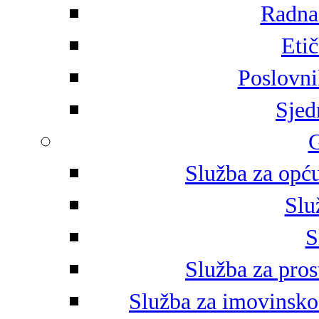
Radna 
Eti
Poslovni
Sjed
G
Služba za opću
Slu
S
Služba za pros
Služba za imovinsko-