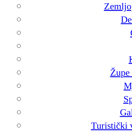
Zemljop
De
Župe 
Mj
Sp
Gal
Turistički 