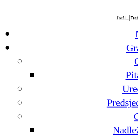
Traži...
Gr
Pit
Ure
Predsje
G
Nadlež