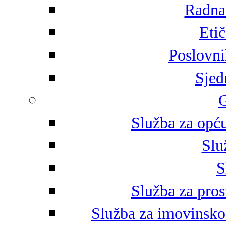
Radna 
Eti
Poslovni
Sjed
G
Služba za opću
Slu
S
Služba za pros
Služba za imovinsko-