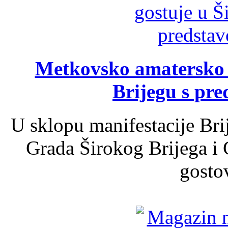
Metkovsko amatersko k
Brijegu s pr
U sklopu manifestacije Bri
Grada Širokog Brijega i 
gosto