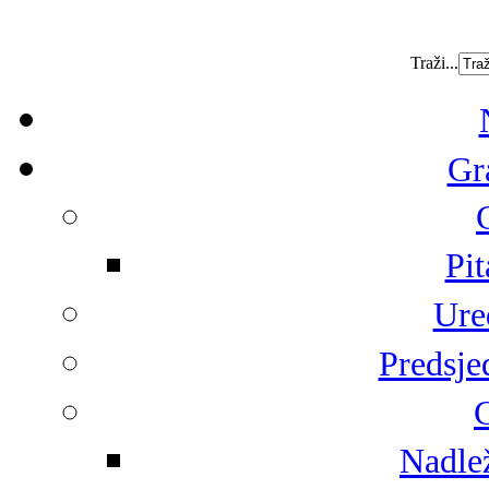
Traži...
Gr
Pit
Ure
Predsje
G
Nadlež