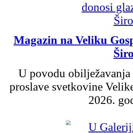
Magazin na Veliku Gosp
Šir
U povodu obilježavanja
proslave svetkovine Velik
2026. god