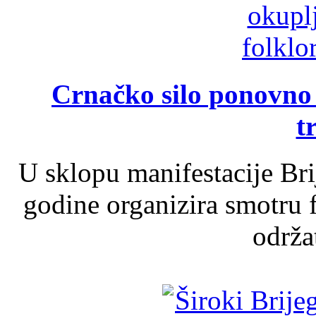
Crnačko silo ponovno o
t
U sklopu manifestacije Br
godine organizira smotru f
održat