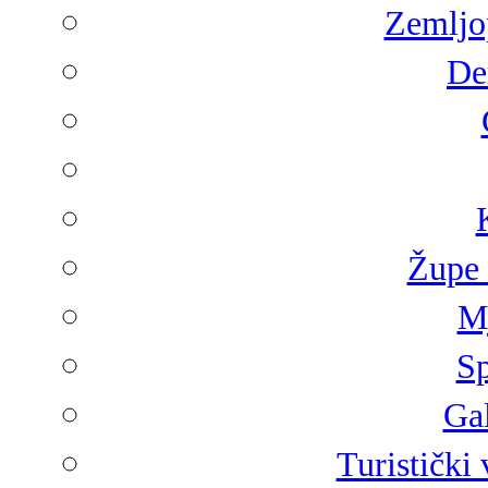
Zemljop
De
Župe 
Mj
Sp
Gal
Turistički 