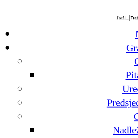
Traži...
Gr
Pit
Ure
Predsje
G
Nadlež