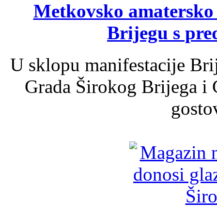
Metkovsko amatersko k
Brijegu s pr
U sklopu manifestacije Bri
Grada Širokog Brijega i 
gosto