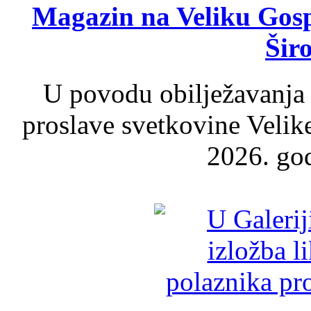
Magazin na Veliku Gosp
Šir
U povodu obilježavanja
proslave svetkovine Velik
2026. god