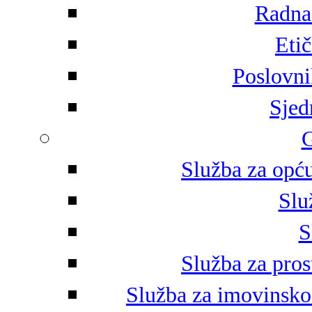
Radna 
Eti
Poslovni
Sjed
G
Služba za opću
Slu
S
Služba za pros
Služba za imovinsko-