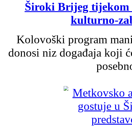
Široki Brijeg tijeko
kulturno-z
Kolovoški program manif
donosi niz događaja koji ć
posebno