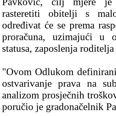
Pavković, cilj mjere je
rasteretiti obitelji s m
određivat će se prema rasp
proračuna, uzimajući u ob
statusa, zaposlenja roditelj
"Ovom Odlukom definirani s
ostvarivanje prava na su
analizom prosječnih troško
poručio je gradonačelnik P