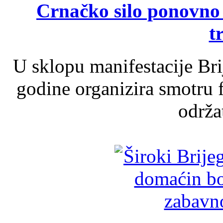
Crnačko silo ponovno o
t
U sklopu manifestacije Br
godine organizira smotru f
održat