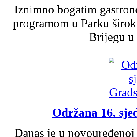
Iznimno bogatim gastron
programom u Parku široko
Brijegu u 
Održana 16. sje
Danas je u novouređenoj 