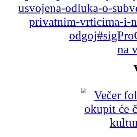
usvojena-odluka-o-subve
privatnim-vrticima-i-
odgoj#sigPro
na 