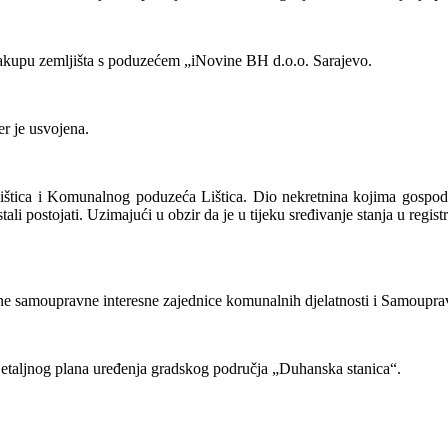
zakupu zemljišta s poduzećem „iNovine BH d.o.o. Sarajevo.
r je usvojena.
tica i Komunalnog poduzeća Lištica. Dio nekretnina kojima gospodari
li postojati. Uzimajući u obzir da je u tijeku sređivanje stanja u regi
ne samoupravne interesne zajednice komunalnih djelatnosti i Samoupra
Detaljnog plana uređenja gradskog područja „Duhanska stanica“.