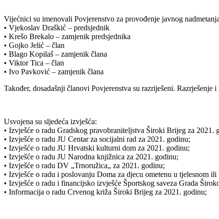
Vijećnici su imenovali Povjerenstvo za provođenje javnog nadmetanja
• Vjekoslav Draškić – predsjednik
• Krešo Brekalo – zamjenik predsjednika
• Gojko Jelić – član
• Blago Kopilaš – zamjenik člana
• Viktor Tica – član
• Ivo Pavković – zamjenik člana
Također, dosadašnji članovi Povjerenstva su razriješeni. Razrješenje i
Usvojena su sljedeća izvješća:
• Izvješće o radu Gradskog pravobraniteljstva Široki Brijeg za 2021. 
• Izvješće o radu JU Centar za socijalni rad za 2021. godinu;
• Izvješće o radu JU Hrvatski kulturni dom za 2021. godinu;
• Izvješće o radu JU Narodna knjižnica za 2021. godinu;
• Izvješće o radu DV „Trnoružica„ za 2021. godinu;
• Izvješće o radu i poslovanju Doma za djecu ometenu u tjelesnom il
• Izvješće o radu i financijsko izvješće Športskog saveza Grada Širok
• Informacija o radu Crvenog križa Široki Brijeg za 2021. godinu;