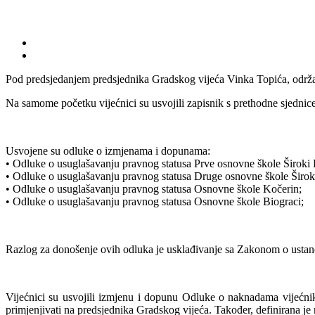
Pod predsjedanjem predsjednika Gradskog vijeća Vinka Topića, održan
Na samome početku vijećnici su usvojili zapisnik s prethodne sjednic
Usvojene su odluke o izmjenama i dopunama:
• Odluke o usuglašavanju pravnog statusa Prve osnovne škole Široki 
• Odluke o usuglašavanju pravnog statusa Druge osnovne škole Široki
• Odluke o usuglašavanju pravnog statusa Osnovne škole Kočerin;
• Odluke o usuglašavanju pravnog statusa Osnovne škole Biograci;
Razlog za donošenje ovih odluka je usklađivanje sa Zakonom o ust
Vijećnici su usvojili izmjenu i dopunu Odluke o naknadama vijećni
primjenjivati na predsjednika Gradskog vijeća. Također, definirana j