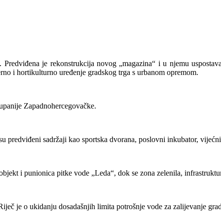
“. Predviđena je rekonstrukcija novog „magazina“ i u njemu uspostava
terno i hortikulturno uređenje gradskog trga s urbanom opremom.
Županije Zapadnohercegovačke.
 predviđeni sadržaji kao sportska dvorana, poslovni inkubator, vijećnica
jekt i punionica pitke vode „Leda“, dok se zona zelenila, infrastrukture
ječ je o ukidanju dosadašnjih limita potrošnje vode za zalijevanje grad