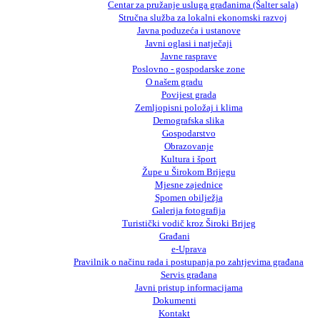
Centar za pružanje usluga građanima (Šalter sala)
Stručna služba za lokalni ekonomski razvoj
Javna poduzeća i ustanove
Javni oglasi i natječaji
Javne rasprave
Poslovno - gospodarske zone
O našem gradu
Povijest grada
Zemljopisni položaj i klima
Demografska slika
Gospodarstvo
Obrazovanje
Kultura i šport
Župe u Širokom Brijegu
Mjesne zajednice
Spomen obilježja
Galerija fotografija
Turistički vodič kroz Široki Brijeg
Građani
e-Uprava
Pravilnik o načinu rada i postupanja po zahtjevima građana
Servis građana
Javni pristup informacijama
Dokumenti
Kontakt