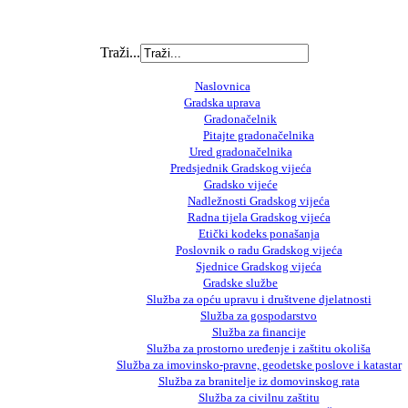
Traži...
Naslovnica
Gradska uprava
Gradonačelnik
Pitajte gradonačelnika
Ured gradonačelnika
Predsjednik Gradskog vijeća
Gradsko vijeće
Nadležnosti Gradskog vijeća
Radna tijela Gradskog vijeća
Etički kodeks ponašanja
Poslovnik o radu Gradskog vijeća
Sjednice Gradskog vijeća
Gradske službe
Služba za opću upravu i društvene djelatnosti
Služba za gospodarstvo
Služba za financije
Služba za prostorno uređenje i zaštitu okoliša
Služba za imovinsko-pravne, geodetske poslove i katastar
Služba za branitelje iz domovinskog rata
Služba za civilnu zaštitu