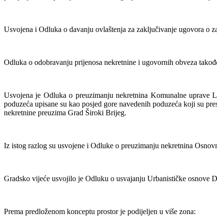
Usvojena i Odluka o davanju ovlaštenja za zaključivanje ugovora o 
Odluka o odobravanju prijenosa nekretnine i ugovornih obveza takođe
Usvojena je Odluka o preuzimanju nekretnina Komunalne uprave Liš
poduzeća upisane su kao posjed gore navedenih poduzeća koji su presta
nekretnine preuzima Grad Široki Brijeg.
Iz istog razlog su usvojene i Odluke o preuzimanju nekretnina Osnov
Gradsko vijeće usvojilo je Odluku o usvajanju Urbanističke osnove 
Prema predloženom konceptu prostor je podijeljen u više zona: