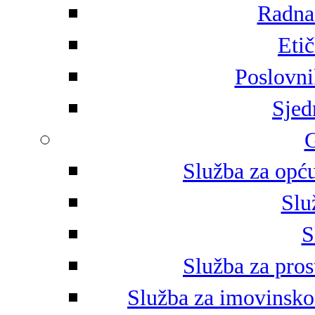
Radna 
Eti
Poslovni
Sjed
G
Služba za opću
Slu
S
Služba za pros
Služba za imovinsko-