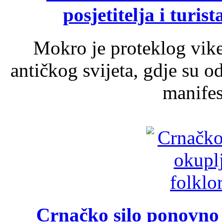
posjetitelja i turist
Mokro je proteklog vik
antičkog svijeta, gdje su 
manifest
Crnačko silo ponovno o