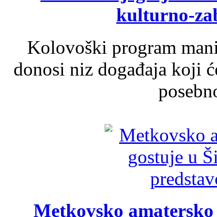
kulturno-z
Kolovoški program manif
donosi niz događaja koji ć
posebno
Metkovsko amatersko k