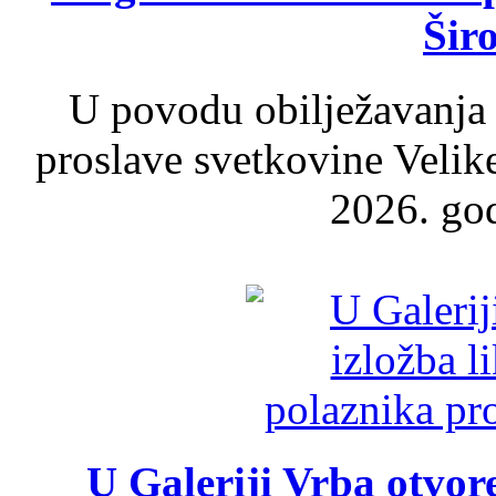
Šir
U povodu obilježavanja
proslave svetkovine Velik
2026. god
U Galeriji Vrba otvor