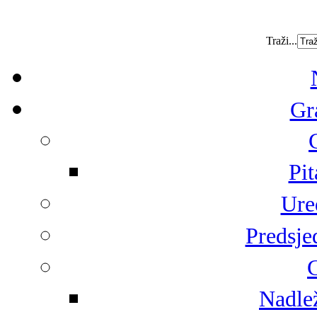
Traži...
Gr
Pit
Ure
Predsje
G
Nadlež