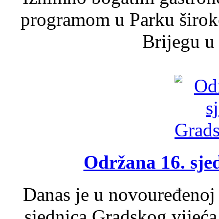
programom u Parku široko
Brijegu u 
Održana 16. sje
Danas je u novouređenoj 
sjednica Gradskog vijeća