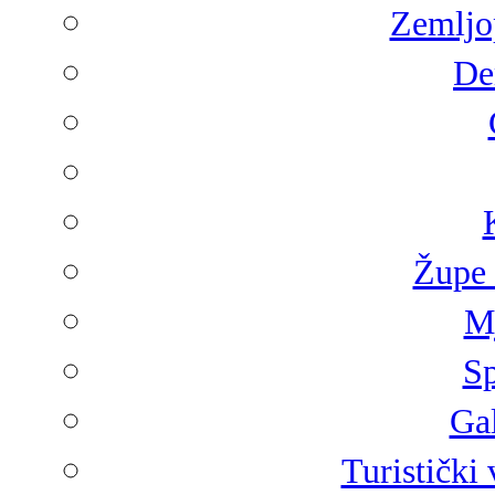
Zemljop
De
Župe 
Mj
Sp
Gal
Turistički 