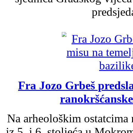
predsjed
Fra Jozo Grbeš predsla
ranokršćanske
Na arheološkim ostatcima 
iz 5. i 6. stoljeća u Mokro