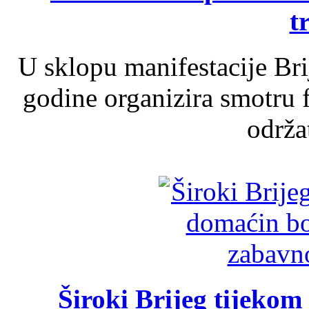
t
U sklopu manifestacije Br
godine organizira smotru f
održat
Široki Brijeg tijeko