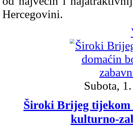
od najvećih i najatraktivni
Hercegovini.
Subota, 1
Široki Brijeg tijeko
kulturno-z