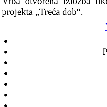
Vrba otvorena izložba lik
projekta „Treća dob“.
P