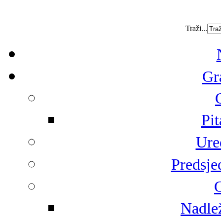
Traži...
Gr
Pit
Ure
Predsje
G
Nadlež