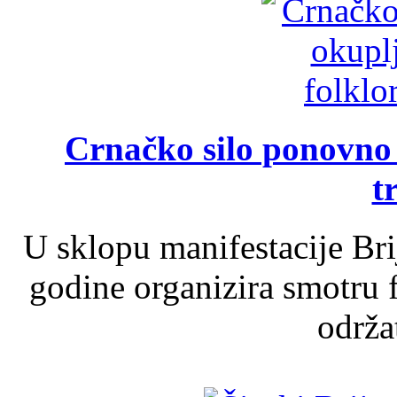
Crnačko silo ponovno o
t
U sklopu manifestacije Br
godine organizira smotru f
održat