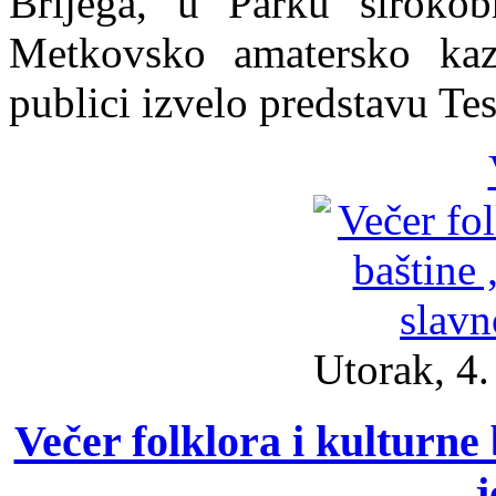
Brijega, u Parku širokobr
Metkovsko amatersko kaz
publici izvelo predstavu Te
Utorak, 4
Večer folklora i kulturne 
j