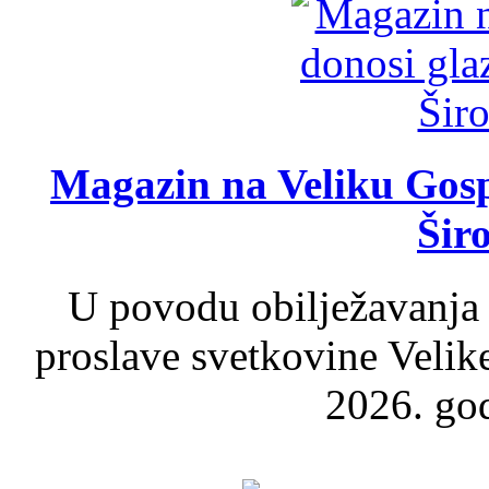
Magazin na Veliku Gosp
Šir
U povodu obilježavanja
proslave svetkovine Velik
2026. god