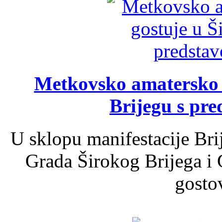
Metkovsko amatersko k
Brijegu s pr
U sklopu manifestacije Bri
Grada Širokog Brijega i 
gosto