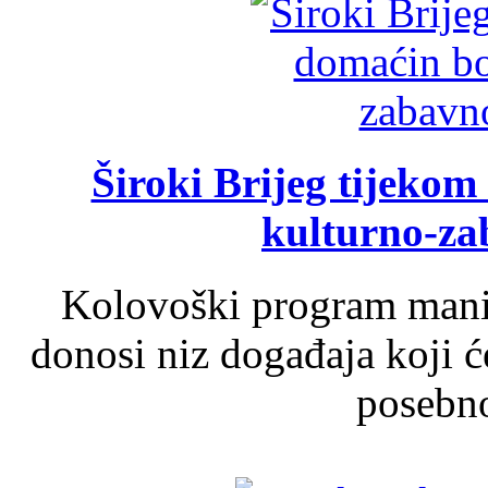
Široki Brijeg tijeko
kulturno-z
Kolovoški program manif
donosi niz događaja koji ć
posebno