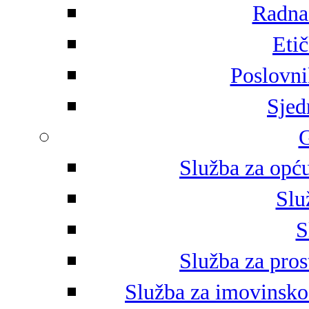
Radna 
Eti
Poslovni
Sjed
G
Služba za opću
Slu
S
Služba za pros
Služba za imovinsko-