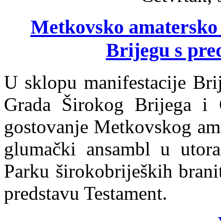
Metkovsko amatersko k
Brijegu s pr
U sklopu manifestacije Bri
Grada Širokog Brijega i G
gostovanje Metkovskog amat
glumački ansambl u utora
Parku širokobrijeških brani
predstavu Testament.