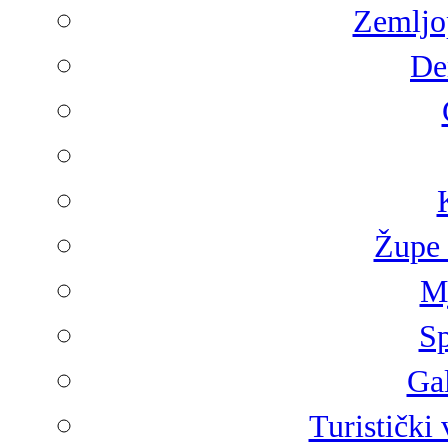
Zemljop
De
Župe 
Mj
Sp
Gal
Turistički 