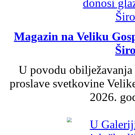
Magazin na Veliku Gosp
Šir
U povodu obilježavanja
proslave svetkovine Velik
2026. god