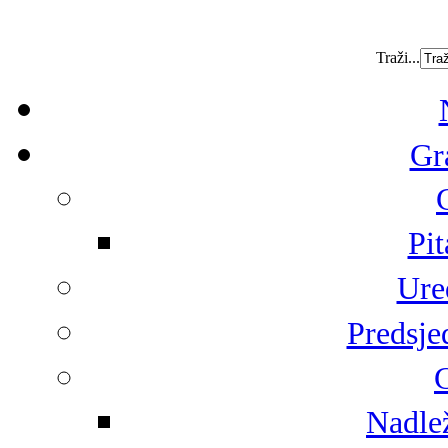
Traži...
Gr
Pit
Ure
Predsje
G
Nadlež