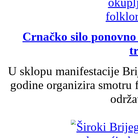
Crnačko silo ponovno o
t
U sklopu manifestacije Br
godine organizira smotru f
održat