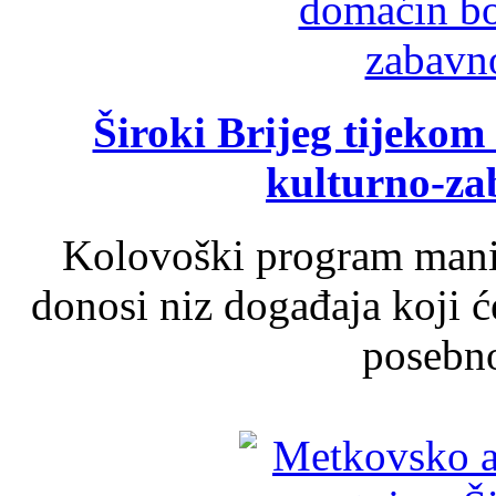
Široki Brijeg tijeko
kulturno-z
Kolovoški program manif
donosi niz događaja koji ć
posebno