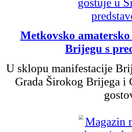
Metkovsko amatersko k
Brijegu s pr
U sklopu manifestacije Bri
Grada Širokog Brijega i 
gosto