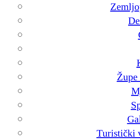
Zemljop
De
Župe 
Mj
Sp
Gal
Turistički 