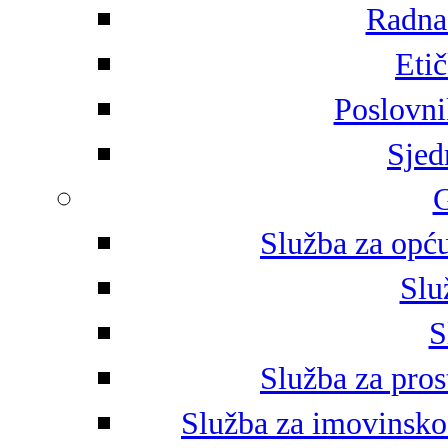
Radna 
Eti
Poslovni
Sjed
G
Služba za opću
Slu
S
Služba za pros
Služba za imovinsko-