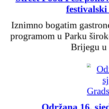
festivalski
Iznimno bogatim gastron
programom u Parku široko
Brijegu u 
Održana 16. sje