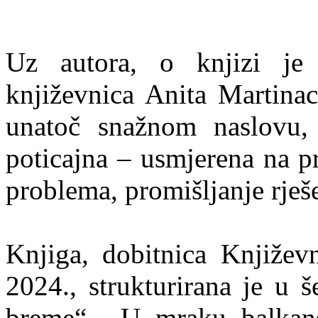
Uz autora, o knjizi je 
književnica Anita Martinac
unatoč snažnom naslovu, 
poticajna – usmjerena na p
problema, promišljanje rješe
Knjiga, dobitnica Književ
2024., strukturirana je u š
breme“, „U mraku balkans