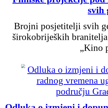
svih 
Brojni posjetitelji svih 
širokobrijeških branitel
„Kino p
Odluka o izmjeni i dopu