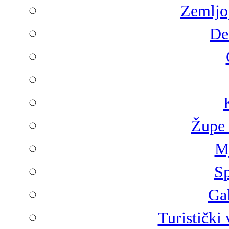
Zemljop
De
Župe 
Mj
Sp
Gal
Turistički 