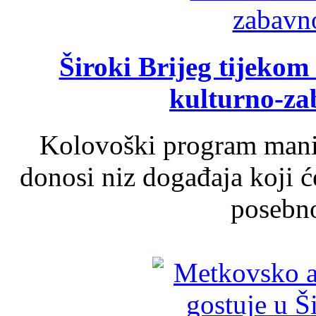
Široki Brijeg tijeko
kulturno-z
Kolovoški program manif
donosi niz događaja koji ć
posebno