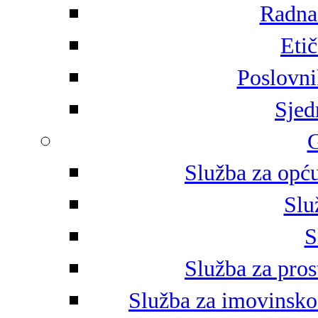
Radna 
Eti
Poslovni
Sjed
G
Služba za opću
Slu
S
Služba za pros
Služba za imovinsko-