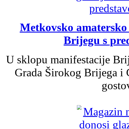
Metkovsko amatersko k
Brijegu s pr
U sklopu manifestacije Bri
Grada Širokog Brijega i 
gosto