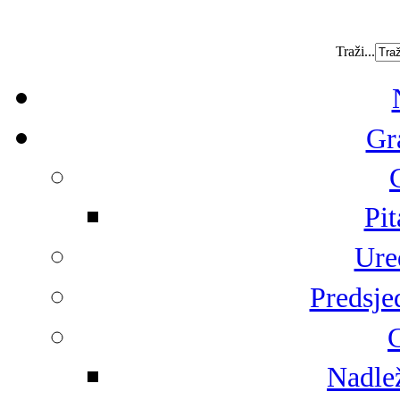
Traži...
Gr
Pit
Ure
Predsje
G
Nadlež