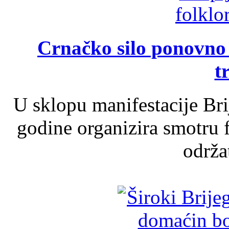
Crnačko silo ponovno o
t
U sklopu manifestacije Br
godine organizira smotru f
održat