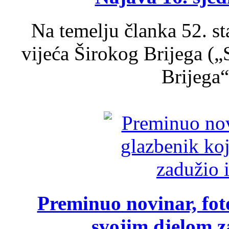
Na temelju članka 52. s
vijeća Širokog Brijega (
Brijega“,
Preminuo novinar, foto
svojim djelom za