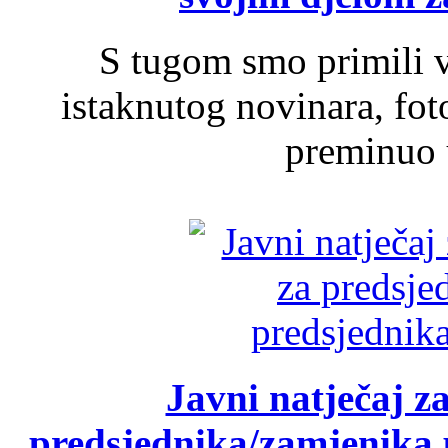
S tugom smo primili v
istaknutog novinara, foto
preminuo u
Javni natječaj z
predsjednika/zamjenika 