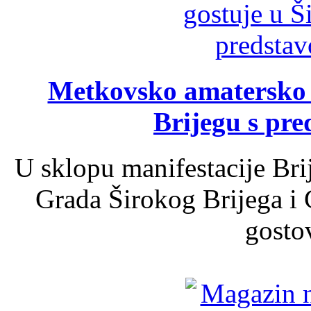
Metkovsko amatersko k
Brijegu s pr
U sklopu manifestacije Bri
Grada Širokog Brijega i 
gosto