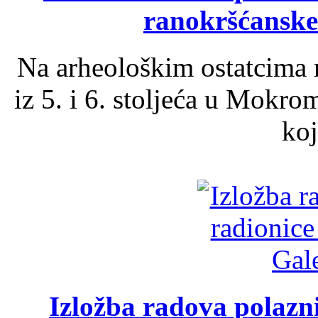
ranokršćanske
Na arheološkim ostatcima 
iz 5. i 6. stoljeća u Mokro
koj
Izložba radova polazn