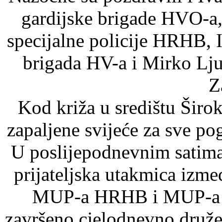
gardijske brigade HVO-a,
specijalne policije HRHB, I
brigada HV-a i Mirko Lju
Z
Kod križa u središtu Širok
zapaljene svijeće za sve pog
U poslijepodnevnim satima 
prijateljska utakmica izme
MUP-a HRHB i MUP-a Re
završeno cjelodnevno družen