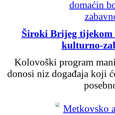
Široki Brijeg tijeko
kulturno-z
Kolovoški program manif
donosi niz događaja koji ć
posebno