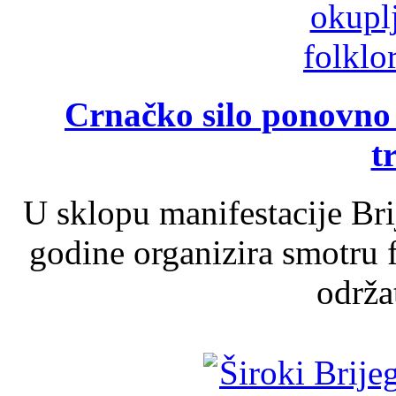
Crnačko silo ponovno o
t
U sklopu manifestacije Br
godine organizira smotru f
održat