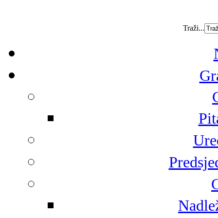
Traži...
Gr
Pit
Ure
Predsje
G
Nadlež