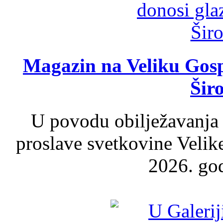
Magazin na Veliku Gosp
Šir
U povodu obilježavanja
proslave svetkovine Velik
2026. god