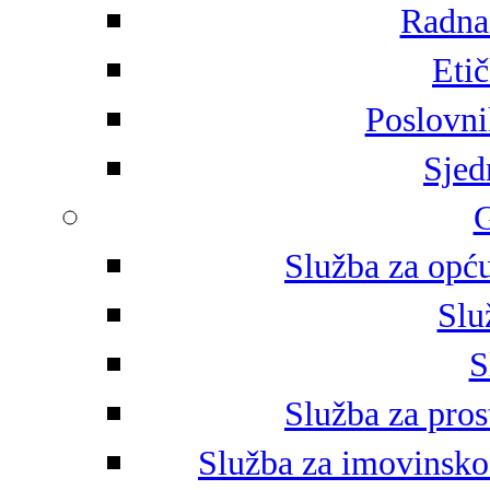
Radna 
Eti
Poslovni
Sjed
G
Služba za opću
Slu
S
Služba za pros
Služba za imovinsko-