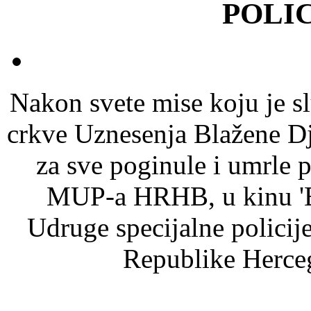
POLI
Nakon svete mise koju je sl
crkve Uznesenja Blažene Dj
za sve poginule i umrle p
MUP-a HRHB, u kinu 'Bo
Udruge specijalne polici
Republike Herc