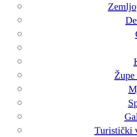
Zemljop
De
Župe 
Mj
Sp
Gal
Turistički 