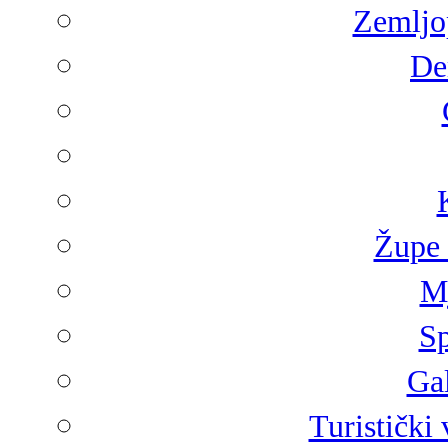
Zemljop
De
Župe 
Mj
Sp
Gal
Turistički 