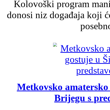
Kolovoški program manif
donosi niz događaja koji ć
posebno
Metkovsko amatersko k
Brijegu s pr