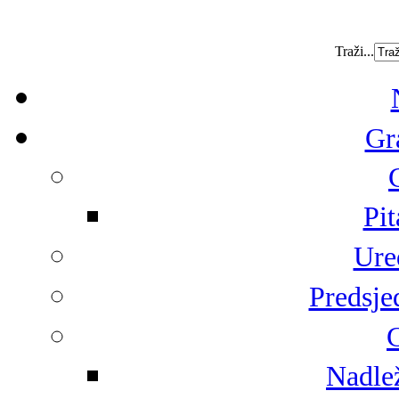
Traži...
Gr
Pit
Ure
Predsje
G
Nadlež