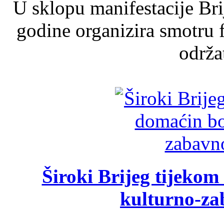
U sklopu manifestacije Br
godine organizira smotru f
održat
Široki Brijeg tijeko
kulturno-z