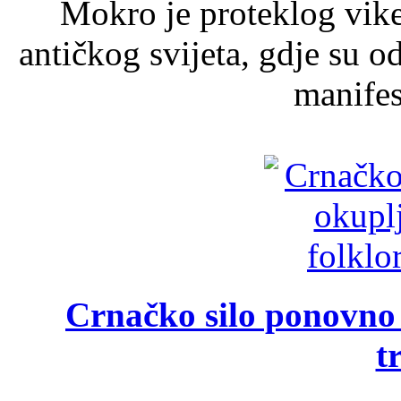
Mokro je proteklog vik
antičkog svijeta, gdje su 
manifest
Crnačko silo ponovno o
t