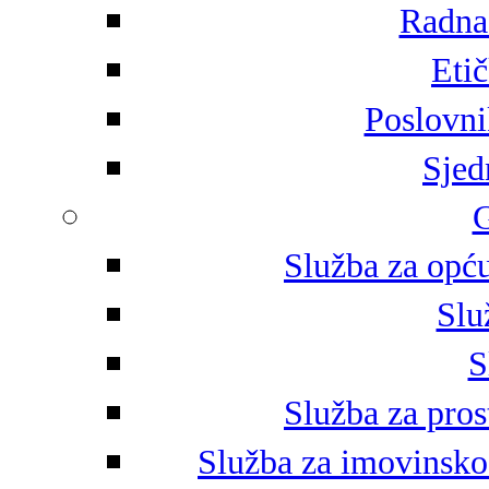
Radna 
Eti
Poslovni
Sjed
G
Služba za opću
Slu
S
Služba za pros
Služba za imovinsko-