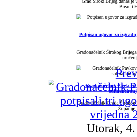
Grad Široki Brijeg danas je 
Bosni i H
Potpisan ugovor za izgradn
Gradonačelnik Širokog Brijega 
uručenj
Prev
Gradonačelnik Pavković i 
sufinanciran
Gradonačelnik Grada Širokog B
Županije
Utorak, 4