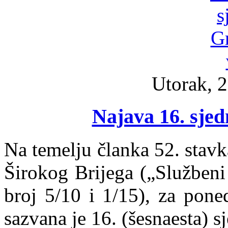
Utorak, 2
Najava 16. sjed
Na temelju članka 52. stav
Širokog Brijega („Službeni
broj 5/10 i 1/15), za pone
sazvana je 16. (šesnaesta) s