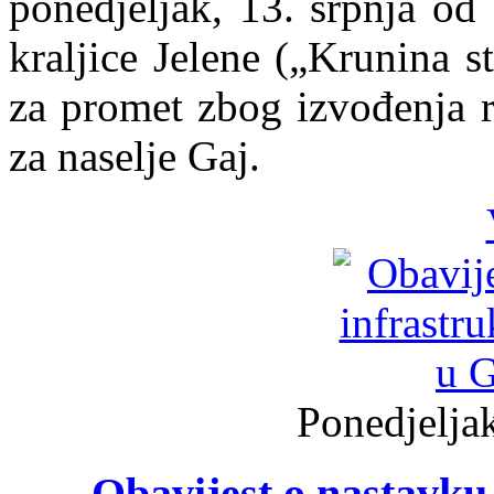
ponedjeljak, 13. srpnja od
kraljice Jelene („Krunina s
za promet zbog izvođenja r
za naselje Gaj.
Ponedjeljak
Obavijest o nastavku