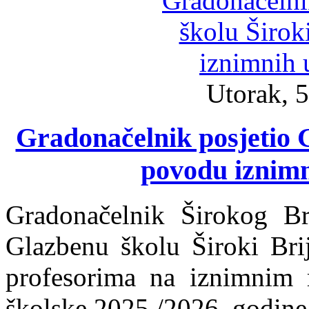
Utorak, 5
Gradonačelnik posjetio G
povodu iznimn
Gradonačelnik Širokog Br
Glazbenu školu Široki Brij
profesorima na iznimnim r
školske 2025./2026. godine