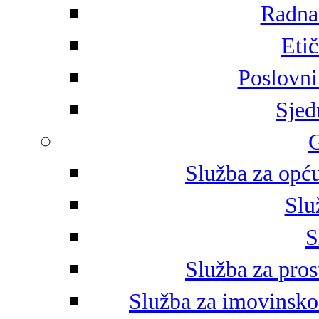
Radna 
Eti
Poslovni
Sjed
G
Služba za opću
Slu
S
Služba za pros
Služba za imovinsko-