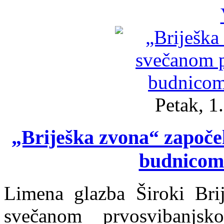
Petak, 1
„Briješka zvona“ započ
budnicom
Limena glazba Široki Bri
svečanom prvosvibanjs