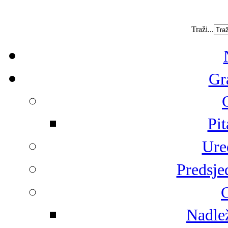
Traži...
Gr
Pit
Ure
Predsje
G
Nadlež