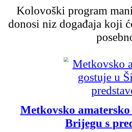
Kolovoški program manif
donosi niz događaja koji ć
posebno
Metkovsko amatersko k
Brijegu s pr