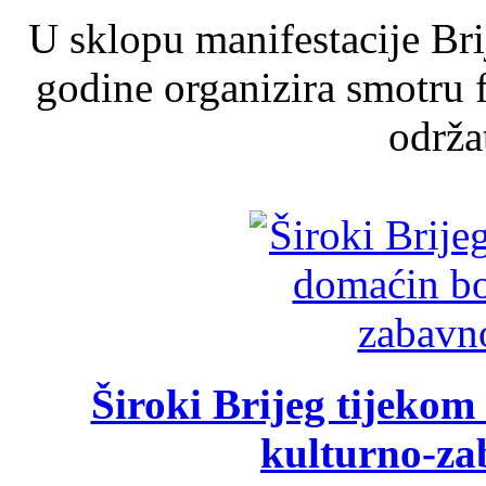
U sklopu manifestacije Br
godine organizira smotru f
održat
Široki Brijeg tijeko
kulturno-z