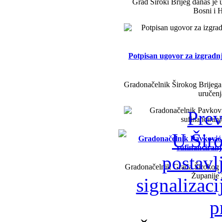
Grad Široki Brijeg danas je 
Bosni i H
Potpisan ugovor za izgradn
Gradonačelnik Širokog Brijega 
uručenj
Prev
Gradonačelnik Pavković i 
sufinanciran
Gradonačelnik Grada Širokog B
Županije