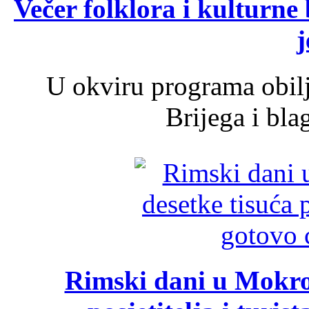
Večer folklora i kulturne 
j
U okviru programa obil
Brijega i bla
Rimski dani u Mokrom