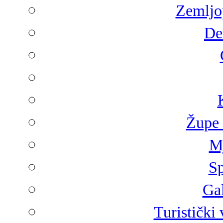
Zemljop
De
Župe 
Mj
Sp
Gal
Turistički 