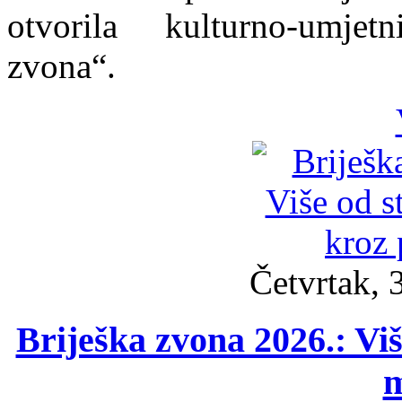
otvorila kulturno-umjet
zvona“.
Četvrtak, 
Briješka zvona 2026.: Viš
m