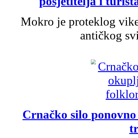
posjetitelja i turist
Mokro je proteklog vik
antičkog svi
Crnačko silo ponovno o
t