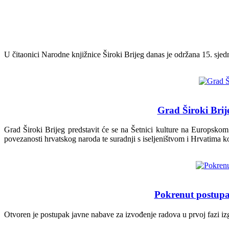
U čitaonici Narodne knjižnice Široki Brijeg danas je održana 15. sjed
Grad Široki Brije
Grad Široki Brijeg predstavit će se na Šetnici kulture na Europsko
povezanosti hrvatskog naroda te suradnji s iseljeništvom i Hrvatima k
Pokrenut postupa
Otvoren je postupak javne nabave za izvođenje radova u prvoj fazi iz