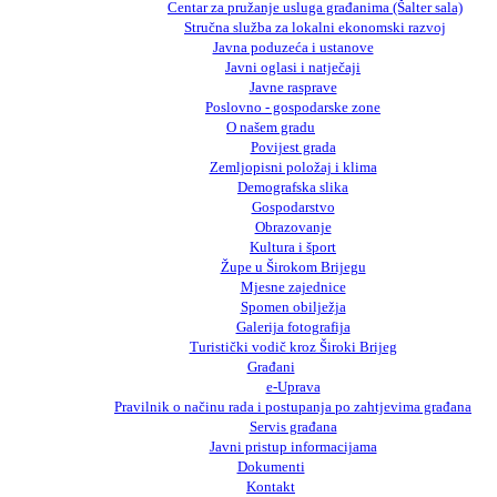
Centar za pružanje usluga građanima (Šalter sala)
Stručna služba za lokalni ekonomski razvoj
Javna poduzeća i ustanove
Javni oglasi i natječaji
Javne rasprave
Poslovno - gospodarske zone
O našem gradu
Povijest grada
Zemljopisni položaj i klima
Demografska slika
Gospodarstvo
Obrazovanje
Kultura i šport
Župe u Širokom Brijegu
Mjesne zajednice
Spomen obilježja
Galerija fotografija
Turistički vodič kroz Široki Brijeg
Građani
e-Uprava
Pravilnik o načinu rada i postupanja po zahtjevima građana
Servis građana
Javni pristup informacijama
Dokumenti
Kontakt