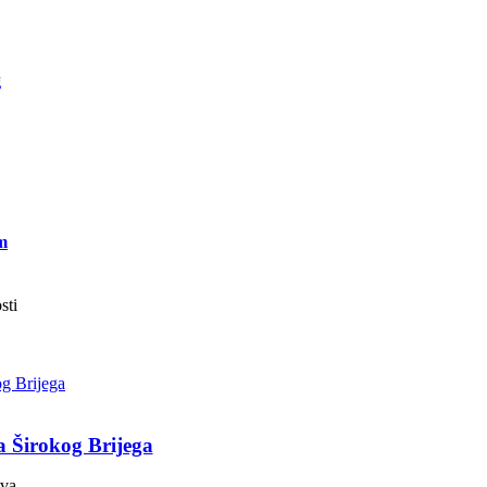
g
m
sti
a Širokog Brijega
tva