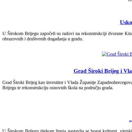
Usko
U Širokom Brijegu započeli su radovi na rekonstrukciji dvorane Kina
obrazovnih i društvenih događanja u gradu.
Grad Široki Brijeg i Vl
Grad Široki Brijeg kao investitor i Vlada Županije Zapadnohercegova
Brijegu te rekonstrukciju osnovnih škola na području grada.
„
U Širokom Brijegu tijekom lipnja nastavlja se bogat kulturni, vjersk