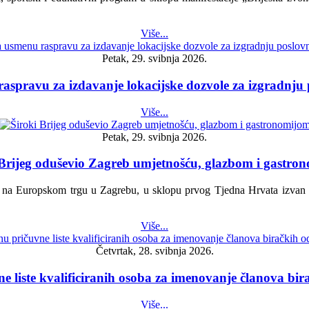
Više...
Petak, 29. svibnja 2026.
aspravu za izdavanje lokacijske dozvole za izgradnju
Više...
Petak, 29. svibnja 2026.
 Brijeg oduševio Zagreb umjetnošću, glazbom i gastro
ture na Europskom trgu u Zagrebu, u sklopu prvog Tjedna Hrvata izvan
Više...
Četvrtak, 28. svibnja 2026.
e liste kvalificiranih osoba za imenovanje članova bi
Više...