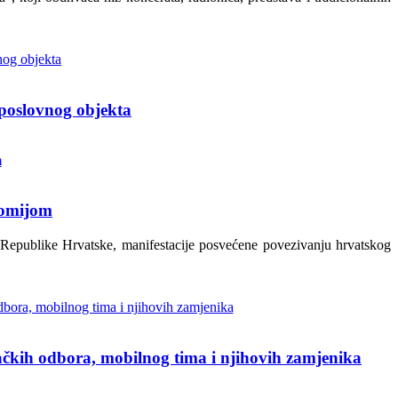
 poslovnog objekta
nomijom
 Republike Hrvatske, manifestacije posvećene povezivanju hrvatskog
račkih odbora, mobilnog tima i njihovih zamjenika