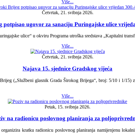
Više...
Četvrtak, 21. svibnja 2026.
g potpisao ugovor za sanaciju Puringajske ulice vrij
ringajske ulice“ u okviru Programa utroška sredstava „Kapitalni transf
Više...
Četvrtak, 21. svibnja 2026.
Najava 15. sjednice Gradskog vijeća
rijeg („Službeni glasnik Grada Širokog Brijega“, broj: 5/10 i 1/15) z
Više...
Petak, 15. svibnja 2026.
iv na radionicu poslovnog planiranja za poljoprivred
ganizira kratku radionicu poslovnog planiranja namijenjenu lokalnim