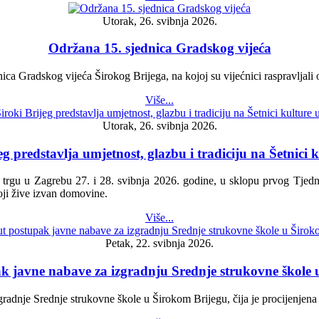
Utorak, 26. svibnja 2026.
Održana 15. sjednica Gradskog vijeća
nica Gradskog vijeća Širokog Brijega, na kojoj su vijećnici raspravljal
Više...
Utorak, 26. svibnja 2026.
g predstavlja umjetnost, glazbu i tradiciju na Šetnici
m trgu u Zagrebu 27. i 28. svibnja 2026. godine, u sklopu prvog Tjed
oji žive izvan domovine.
Više...
Petak, 22. svibnja 2026.
k javne nabave za izgradnju Srednje strukovne škole 
gradnje Srednje strukovne škole u Širokom Brijegu, čija je procijenjena