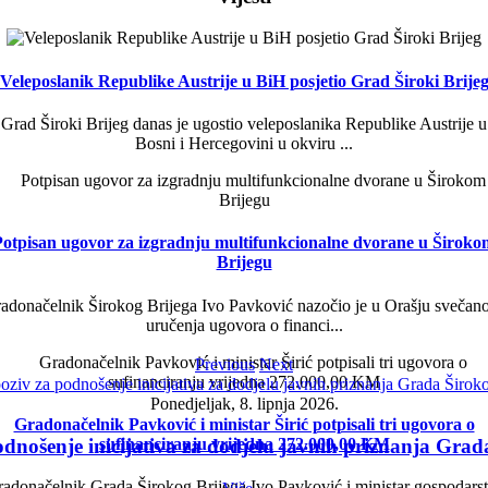
Veleposlanik Republike Austrije u BiH posjetio Grad Široki Brije
Grad Široki Brijeg danas je ugostio veleposlanika Republike Austrije u
Bosni i Hercegovini u okviru ...
Potpisan ugovor za izgradnju multifunkcionalne dvorane u Široko
Brijegu
adonačelnik Širokog Brijega Ivo Pavković nazočio je u Orašju svečano
uručenja ugovora o financi...
Previous
Next
Ponedjeljak, 8. lipnja 2026.
Gradonačelnik Pavković i ministar Širić potpisali tri ugovora o
sufinanciranju vrijedna 272.000,00 KM
odnošenje inicijativa za dodjelu javnih priznanja Grad
adonačelnik Grada Širokog Brijega Ivo Pavković i ministar gospodars