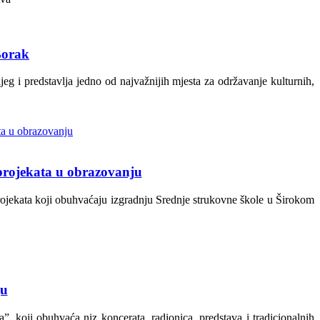
Borak
g i predstavlja jedno od najvažnijih mjesta za održavanje kulturnih,
 projekata u obrazovanju
rojekata koji obuhvaćaju izgradnju Srednje strukovne škole u Širokom
gu
”, koji obuhvaća niz koncerata, radionica, predstava i tradicionalnih