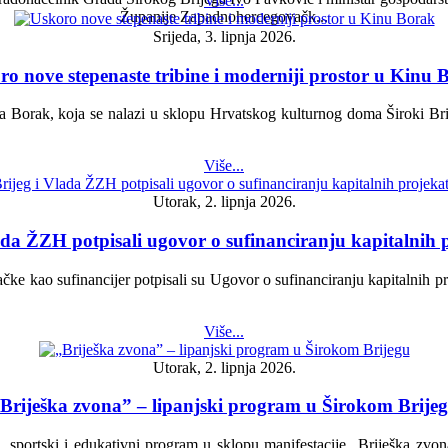
Više...
Županije Zapadnohercegovačk...
Srijeda, 3. lipnja 2026.
ro nove stepenaste tribine i moderniji prostor u Kinu 
 Borak, koja se nalazi u sklopu Hrvatskog kulturnog doma Široki Brije
Više...
Utorak, 2. lipnja 2026.
ada ŽZH potpisali ugovor o sufinanciranju kapitalnih
čke kao sufinancijer potpisali su Ugovor o sufinanciranju kapitalnih p
Više...
Utorak, 2. lipnja 2026.
Briješka zvona” – lipanjski program u Širokom Brije
i, sportski i edukativni program u sklopu manifestacije „Briješka zvona