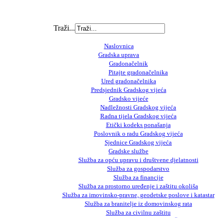
Traži...
Naslovnica
Gradska uprava
Gradonačelnik
Pitajte gradonačelnika
Ured gradonačelnika
Predsjednik Gradskog vijeća
Gradsko vijeće
Nadležnosti Gradskog vijeća
Radna tijela Gradskog vijeća
Etički kodeks ponašanja
Poslovnik o radu Gradskog vijeća
Sjednice Gradskog vijeća
Gradske službe
Služba za opću upravu i društvene djelatnosti
Služba za gospodarstvo
Služba za financije
Služba za prostorno uređenje i zaštitu okoliša
Služba za imovinsko-pravne, geodetske poslove i katastar
Služba za branitelje iz domovinskog rata
Služba za civilnu zaštitu