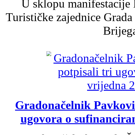
U sklopu manifestacije 
Turističke zajednice Grada
Brijega
Gradonačelnik Pavković 
ugovora o sufinancira