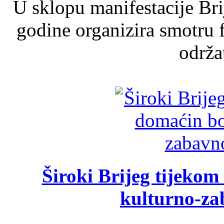
U sklopu manifestacije Br
godine organizira smotru f
održat
Široki Brijeg tijeko
kulturno-z