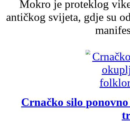
Mokro je proteklog vik
antičkog svijeta, gdje su 
manifest
Crnačko silo ponovno o
t