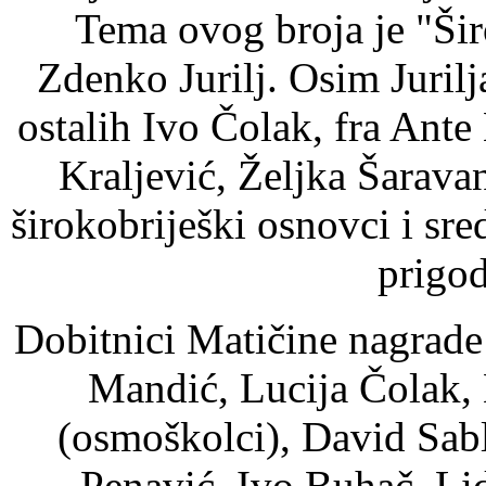
Tema ovog broja je "Širo
Zdenko Jurilj. Osim Juril
ostalih Ivo Čolak, fra Ant
Kraljević, Željka Šarava
širokobriješki osnovci i sre
prigo
Dobitnici Matičine nagrade
Mandić, Lucija Čolak,
(osmoškolci), David Sabl
Penavić, Ivo Buhač, Li