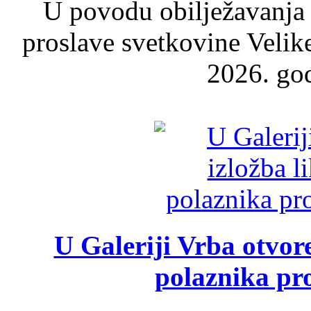
U povodu obilježavanja
proslave svetkovine Velik
2026. god
U Galeriji Vrba otvor
polaznika pr