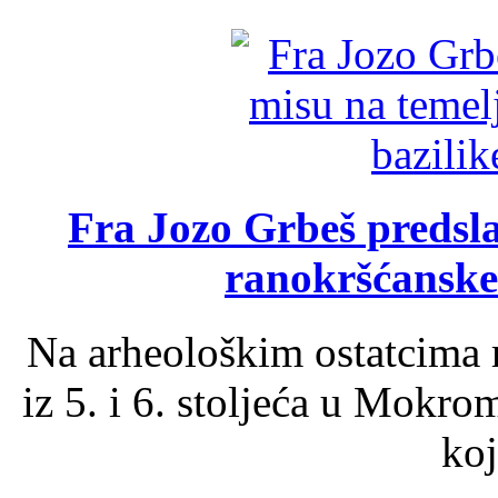
Fra Jozo Grbeš predsla
ranokršćanske
Na arheološkim ostatcima 
iz 5. i 6. stoljeća u Mokro
koj