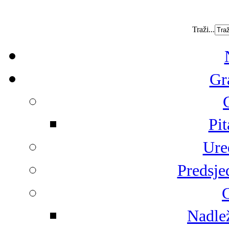
Traži...
Gr
Pit
Ure
Predsje
G
Nadlež