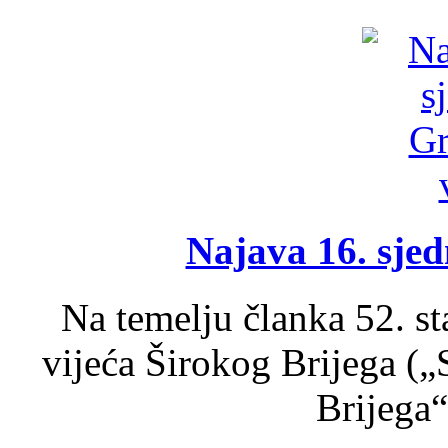
Najava 16. sjed
Na temelju članka 52. s
vijeća Širokog Brijega (
Brijega“,