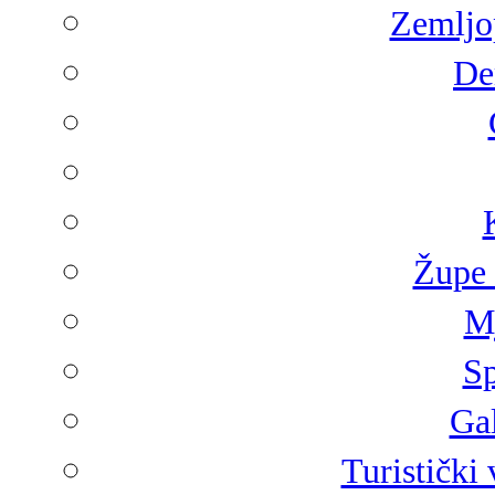
Zemljop
De
Župe 
Mj
Sp
Gal
Turistički 