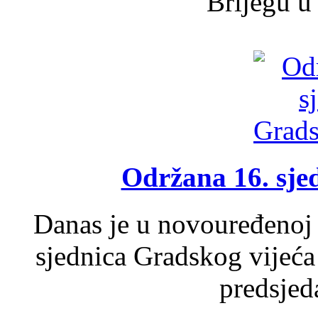
Brijegu u 
Održana 16. sje
Danas je u novouređenoj 
sjednica Gradskog vijeća
predsjed