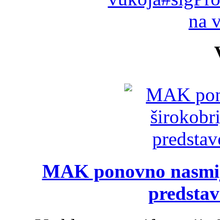
na 
MAK ponovno nasmija
predsta