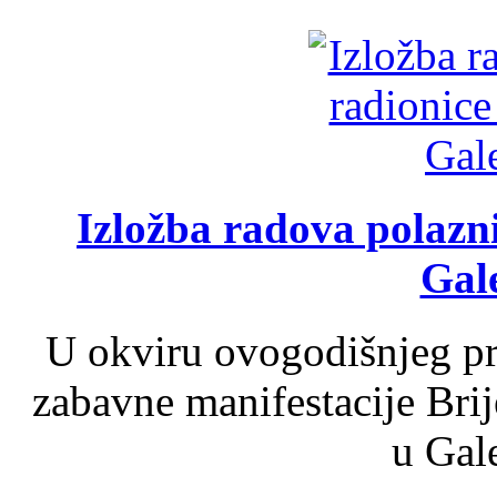
Izložba radova polazn
Gale
U okviru ovogodišnjeg pr
zabavne manifestacije Brij
u Gale