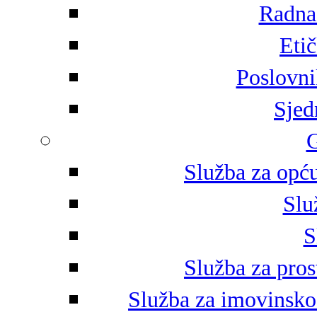
Radna 
Eti
Poslovni
Sjed
G
Služba za opću
Slu
S
Služba za pros
Služba za imovinsko-