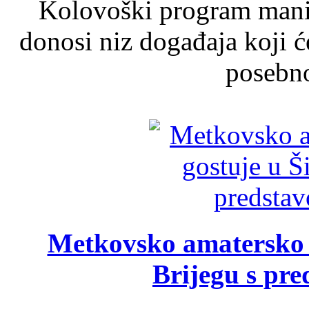
Kolovoški program manif
donosi niz događaja koji ć
posebno
Metkovsko amatersko k
Brijegu s pr