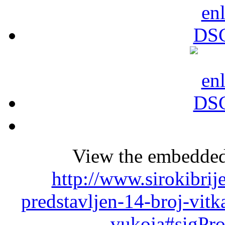
View the embedded 
http://www.sirokibrij
predstavljen-14-broj-vitk
vukoja#sigPro