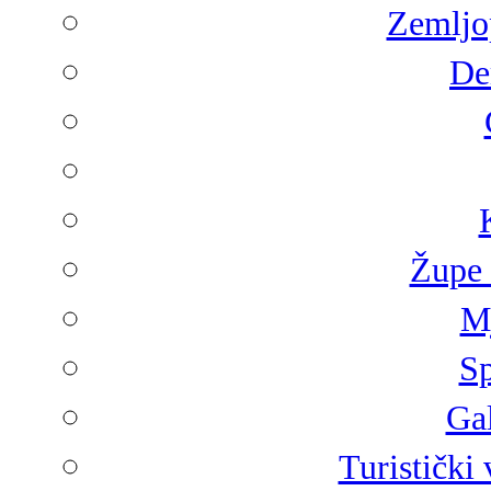
Zemljop
De
Župe 
Mj
Sp
Gal
Turistički 