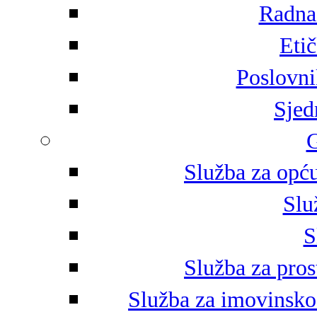
Radna 
Eti
Poslovni
Sjed
G
Služba za opću
Slu
S
Služba za pros
Služba za imovinsko-