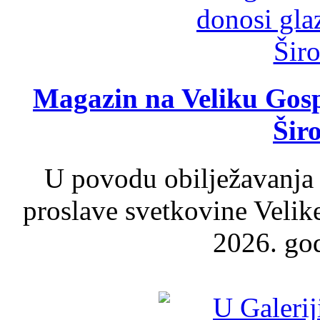
Magazin na Veliku Gosp
Šir
U povodu obilježavanja
proslave svetkovine Velik
2026. god