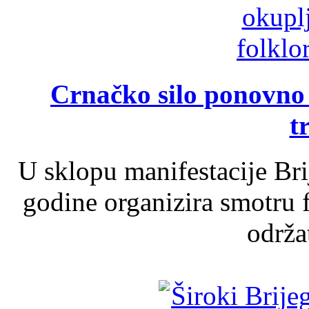
Crnačko silo ponovno o
t
U sklopu manifestacije Br
godine organizira smotru f
održat