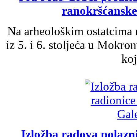
ranokršćanske
Na arheološkim ostatcima 
iz 5. i 6. stoljeća u Mokro
koj
Izložba radova polazn