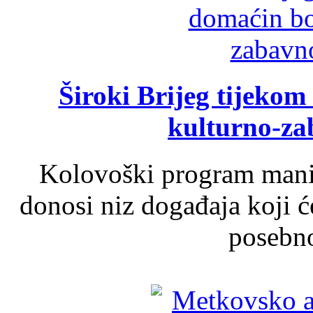
Široki Brijeg tijeko
kulturno-z
Kolovoški program manif
donosi niz događaja koji ć
posebno