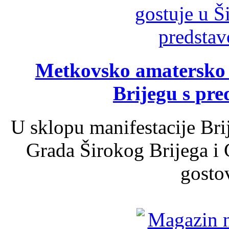
Metkovsko amatersko k
Brijegu s pr
U sklopu manifestacije Bri
Grada Širokog Brijega i 
gosto