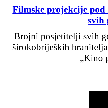
Filmske projekcije pod
svih 
Brojni posjetitelji svih 
širokobrijeških branitel
„Kino p