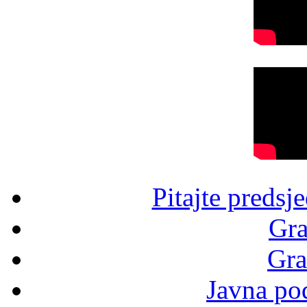
Pitajte predsj
Gra
Gra
Javna po