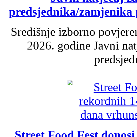
predsjednika/zamjenika 
Središnje izborno povjere
2026. godine Javni nat
predsjed
Street Food Fest donosi 