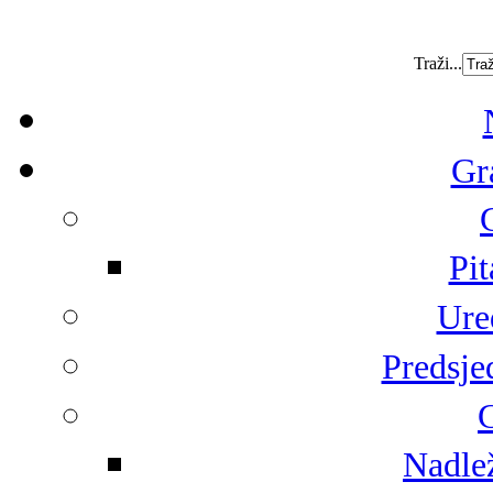
Traži...
Gr
Pit
Ure
Predsje
G
Nadlež