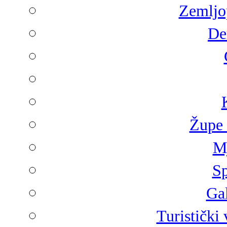
Zemljop
De
Župe 
Mj
Sp
Gal
Turistički 