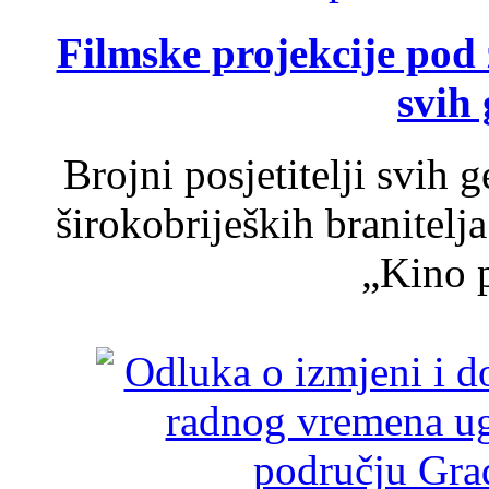
Filmske projekcije pod
svih 
Brojni posjetitelji svih 
širokobrijeških branitel
„Kino p