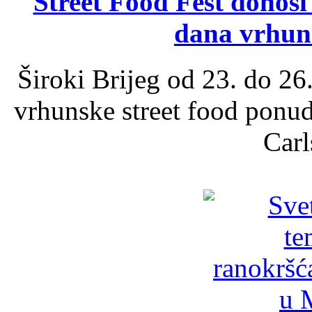
Street Food Fest donosi 
dana vrhun
Široki Brijeg od 23. do 26
vrhunske street food ponu
Carl