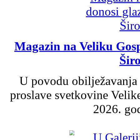
Magazin na Veliku Gosp
Šir
U povodu obilježavanja
proslave svetkovine Velik
2026. god