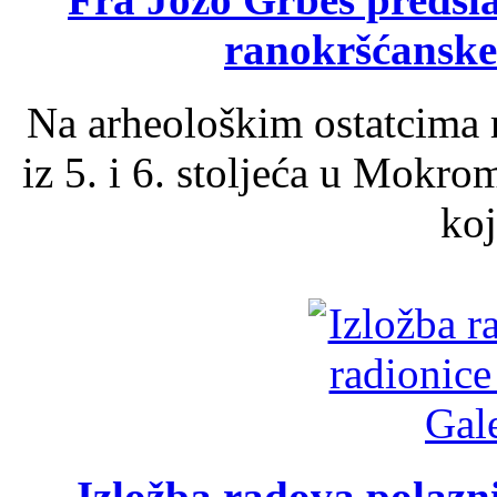
ranokršćanske
Na arheološkim ostatcima 
iz 5. i 6. stoljeća u Mokro
koj
Izložba radova polazn