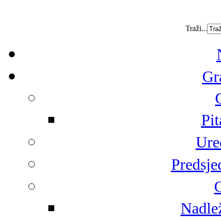
Traži...
Gr
Pit
Ure
Predsje
G
Nadlež