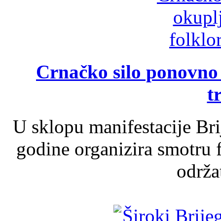
Crnačko silo ponovno o
t
U sklopu manifestacije Br
godine organizira smotru f
održat