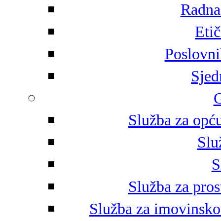
Radna 
Eti
Poslovni
Sjed
G
Služba za opću
Slu
S
Služba za pros
Služba za imovinsko-