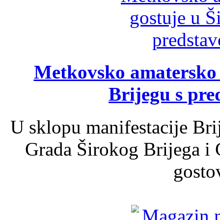
Metkovsko amatersko k
Brijegu s pr
U sklopu manifestacije Bri
Grada Širokog Brijega i 
gosto