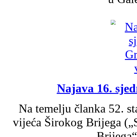
Najava 16. sjed
Na temelju članka 52. s
vijeća Širokog Brijega (
Brijega“,