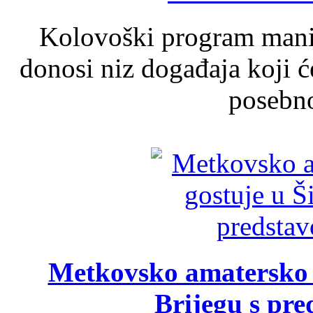
Kolovoški program manif
donosi niz događaja koji ć
posebno
Metkovsko amatersko k
Brijegu s pr