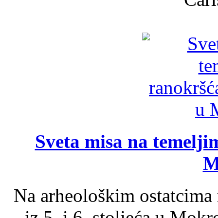
Sveta misa na temelji
M
Na arheološkim ostatcima 
iz 5. i 6. stoljeća u Mok