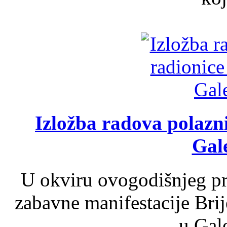
Izložba radova polazn
Gale
U okviru ovogodišnjeg pr
zabavne manifestacije Brij
u Gale