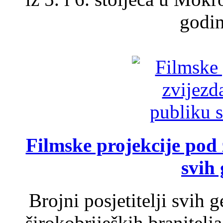
godin
Filmske projekcije pod
svih 
Brojni posjetitelji svih 
širokobrijeških branitel