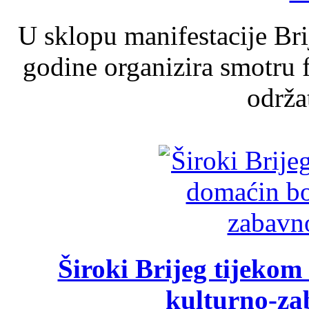
U sklopu manifestacije Br
godine organizira smotru f
održat
Široki Brijeg tijeko
kulturno-z