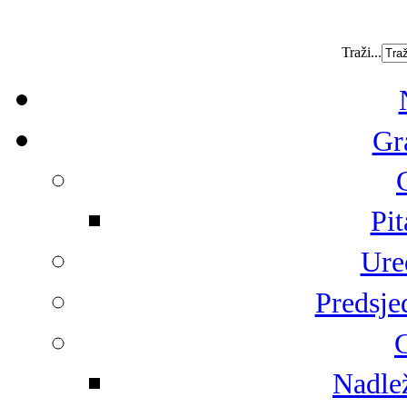
Traži...
Gr
Pit
Ure
Predsje
G
Nadlež