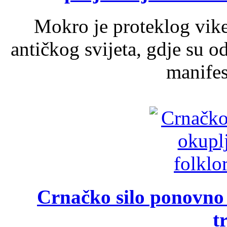
Mokro je proteklog vik
antičkog svijeta, gdje su 
manifest
Crnačko silo ponovno o
t