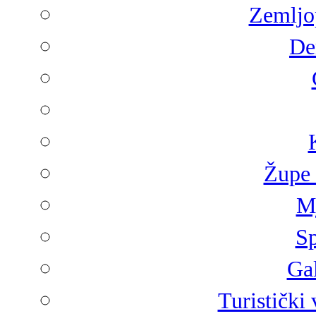
Zemljop
De
Župe 
Mj
Sp
Gal
Turistički 