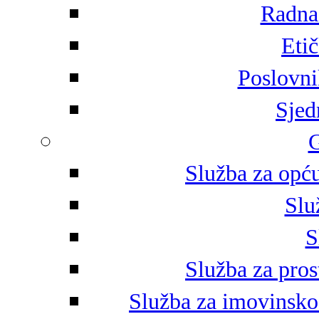
Radna 
Eti
Poslovni
Sjed
G
Služba za opću
Slu
S
Služba za pros
Služba za imovinsko-