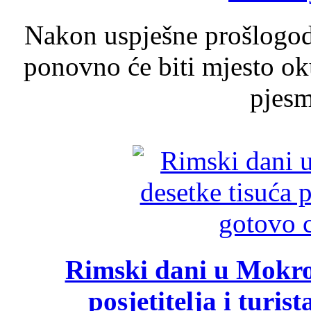
Nakon uspješne prošlogodi
ponovno će biti mjesto ok
pjesme
Rimski dani u Mokrom
posjetitelja i turist