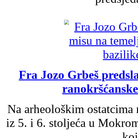
Fra Jozo Grbeš predsla
ranokršćanske
Na arheološkim ostatcima 
iz 5. i 6. stoljeća u Mokro
koj