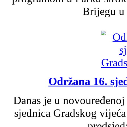
Brijegu u 
Održana 16. sje
Danas je u novouređenoj 
sjednica Gradskog vijeća
predsjed