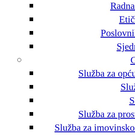
Radna 
Eti
Poslovni
Sjed
G
Služba za opću
Slu
S
Služba za pros
Služba za imovinsko-