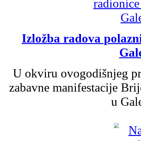
Izložba radova polazn
Gale
U okviru ovogodišnjeg pr
zabavne manifestacije Brij
u Gale