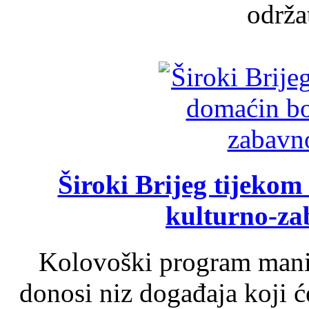
održat
Široki Brijeg tijeko
kulturno-z
Kolovoški program manif
donosi niz događaja koji ć