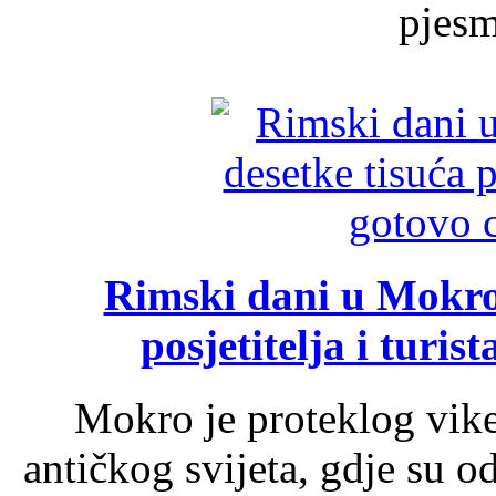
pjesme
Rimski dani u Mokrom
posjetitelja i turist
Mokro je proteklog vik
antičkog svijeta, gdje su 