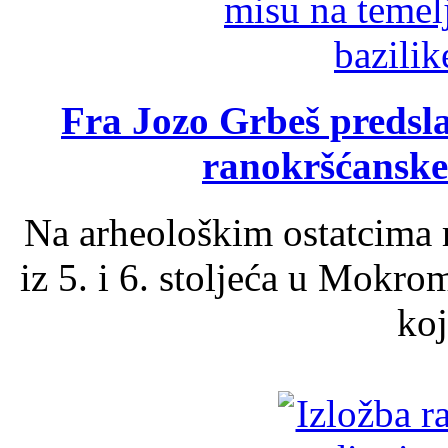
Fra Jozo Grbeš predsla
ranokršćanske
Na arheološkim ostatcima 
iz 5. i 6. stoljeća u Mokro
koj