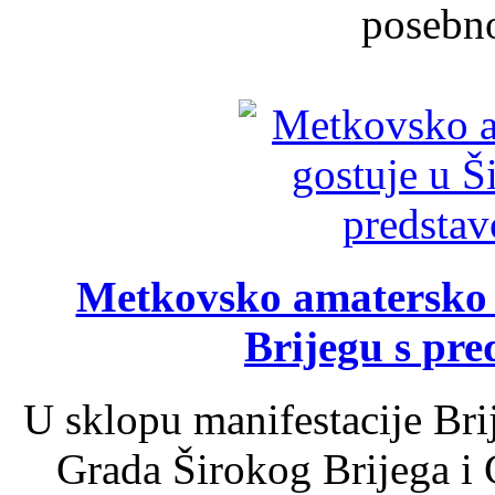
posebno
Metkovsko amatersko k
Brijegu s pr
U sklopu manifestacije Bri
Grada Širokog Brijega i 