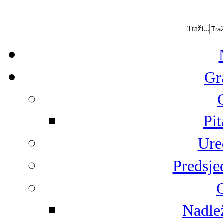
Traži...
Gr
Pit
Ure
Predsje
G
Nadlež