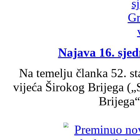
Najava 16. sjed
Na temelju članka 52. s
vijeća Širokog Brijega (
Brijega“,