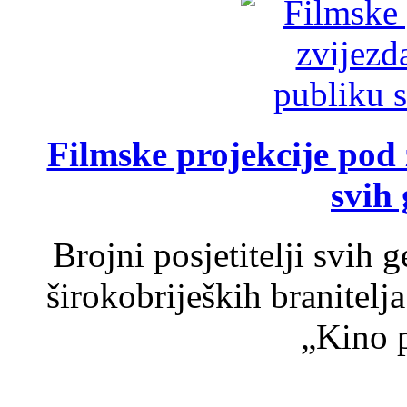
Filmske projekcije pod
svih 
Brojni posjetitelji svih 
širokobrijeških branitel
„Kino p