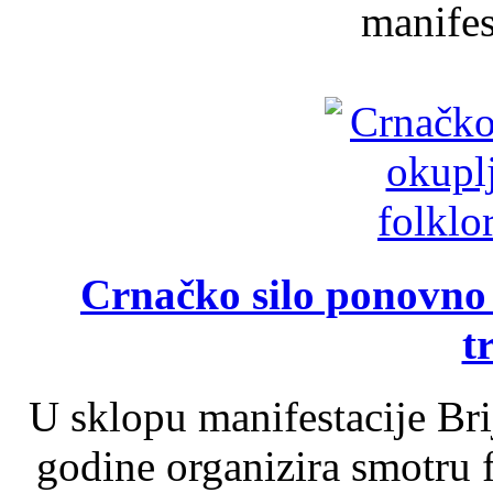
manifest
Crnačko silo ponovno o
t
U sklopu manifestacije Br
godine organizira smotru f