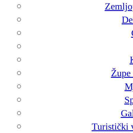
Zemljop
De
Župe 
Mj
Sp
Gal
Turistički 