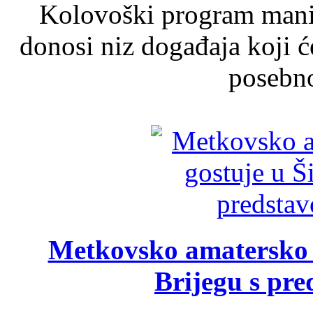
Kolovoški program manif
donosi niz događaja koji ć
posebno
Metkovsko amatersko k
Brijegu s pr