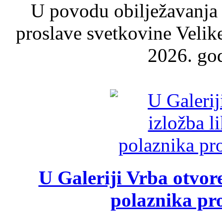
U povodu obilježavanja
proslave svetkovine Velik
2026. god
U Galeriji Vrba otvor
polaznika pr