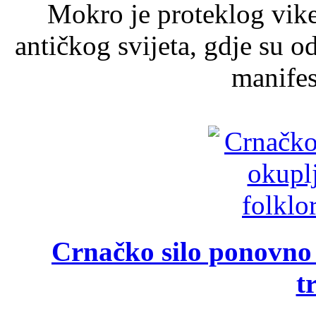
Mokro je proteklog vik
antičkog svijeta, gdje su 
manifest
Crnačko silo ponovno o
t