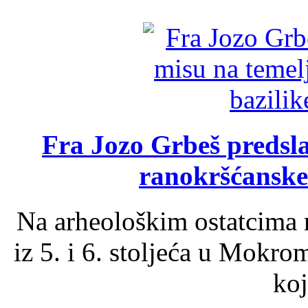
Fra Jozo Grbeš predsla
ranokršćanske
Na arheološkim ostatcima 
iz 5. i 6. stoljeća u Mokro
koj