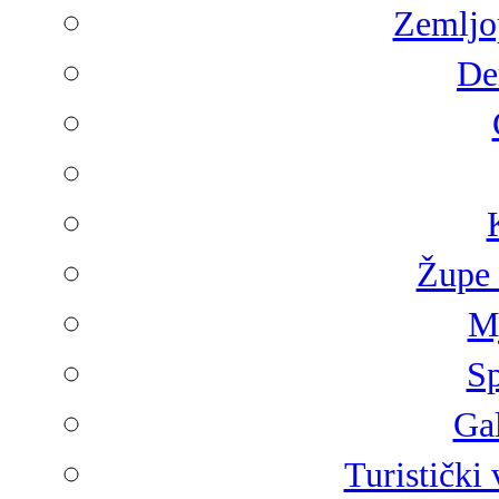
Zemljop
De
Župe 
Mj
Sp
Gal
Turistički 