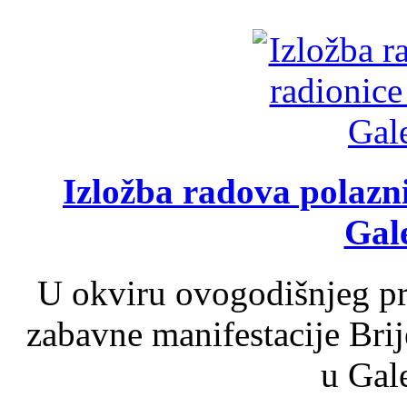
Izložba radova polazn
Gale
U okviru ovogodišnjeg pr
zabavne manifestacije Brij
u Gale