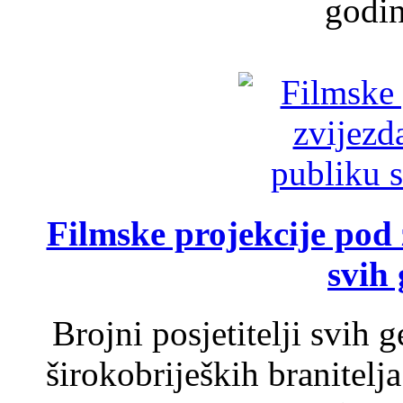
godin
Filmske projekcije pod
svih 
Brojni posjetitelji svih 
širokobrijeških branitel