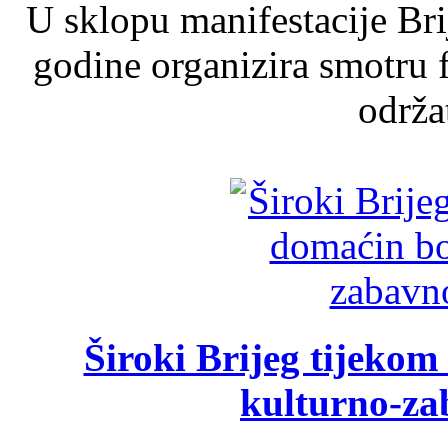
U sklopu manifestacije Br
godine organizira smotru f
održat
Široki Brijeg tijeko
kulturno-z