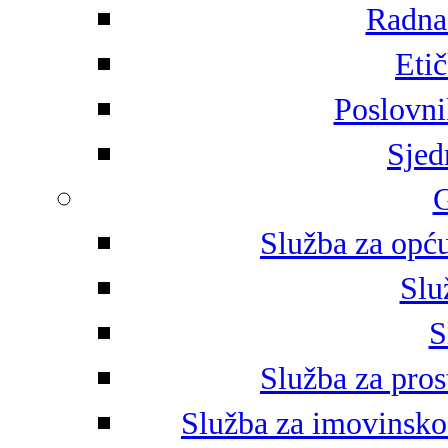
Radna 
Eti
Poslovni
Sjed
G
Služba za opću
Slu
S
Služba za pros
Služba za imovinsko-