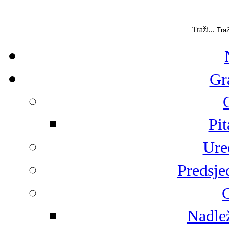
Traži...
Gr
Pit
Ure
Predsje
G
Nadlež