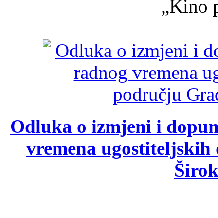
„Kino p
Odluka o izmjeni i dopu
vremena ugostiteljskih
Širok