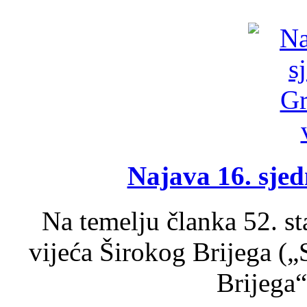
Najava 16. sjed
Na temelju članka 52. s
vijeća Širokog Brijega (
Brijega“,