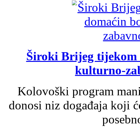
Široki Brijeg tijeko
kulturno-z
Kolovoški program manif
donosi niz događaja koji ć
posebno