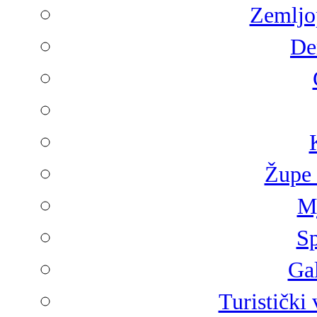
Zemljop
De
Župe 
Mj
Sp
Gal
Turistički 