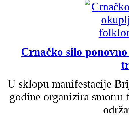
Crnačko silo ponovno o
t
U sklopu manifestacije Br
godine organizira smotru f
održat