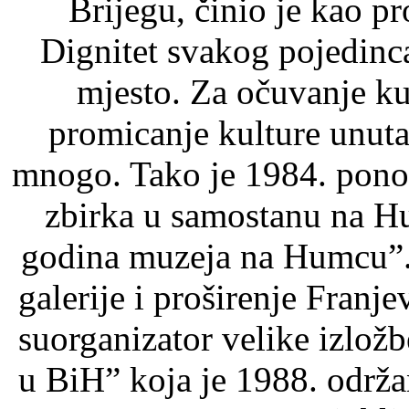
Brijegu, činio je kao pr
Dignitet svakog pojedinca
mjesto. Za očuvanje ku
promicanje kulture unuta
mnogo. Tako je 1984. pono
zbirka u samostanu na H
godina muzeja na Humcu”. 
galerije i proširenje Franj
suorganizator velike izlož
u BiH” koja je 1988. održ