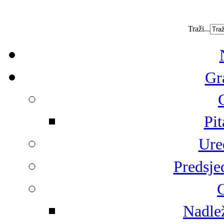
Traži...
Gr
Pit
Ure
Predsje
G
Nadlež