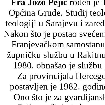
Fra Jozo Pejić
rođen je 
Općina Grude. Studij teol
teologiji u Sarajevu i zare
Nakon što je postao svećen
Franjevačkom samostanu 
župničku službu u Rakitn
1980. obnašao je službu
Za provincijala Herceg
postavljen je 1982. godi
Ono što je za gvardijan