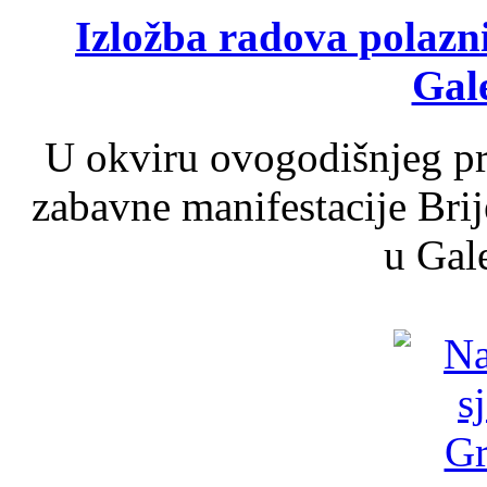
Izložba radova polazn
Gale
U okviru ovogodišnjeg pr
zabavne manifestacije Brij
u Gale