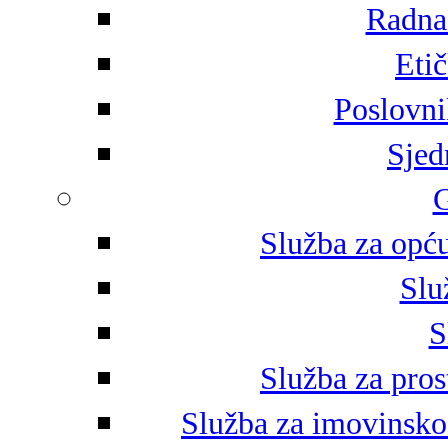
Radna 
Eti
Poslovni
Sjed
G
Služba za opću
Slu
S
Služba za pros
Služba za imovinsko-