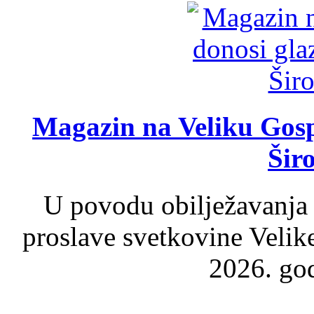
Magazin na Veliku Gosp
Šir
U povodu obilježavanja
proslave svetkovine Velik
2026. god