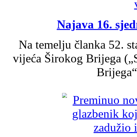
Najava 16. sjed
Na temelju članka 52. s
vijeća Širokog Brijega (
Brijega“,