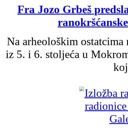
Fra Jozo Grbeš predsla
ranokršćanske
Na arheološkim ostatcima 
iz 5. i 6. stoljeća u Mokro
koj