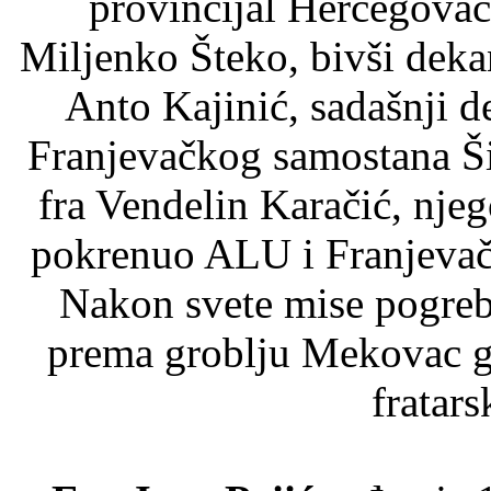
provincijal Hercegovač
Miljenko Šteko, bivši dek
Anto Kajinić, sadašnji 
Franjevačkog samostana Šir
fra Vendelin Karačić, njeg
pokrenuo ALU i Franjevačk
Nakon svete mise pogreb
prema groblju Mekovac gd
fratars