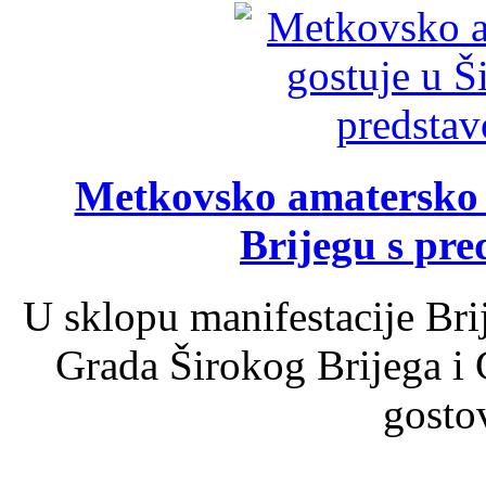
Metkovsko amatersko k
Brijegu s pr
U sklopu manifestacije Bri
Grada Širokog Brijega i 
gosto