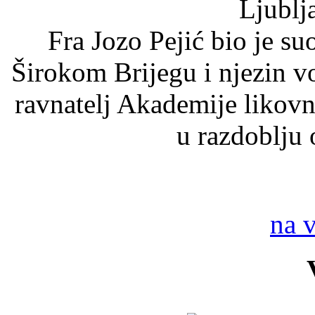
Ljublj
Fra Jozo Pejić bio je su
Širokom Brijegu i njezin vo
ravnatelj Akademije likov
u razdoblju
na 