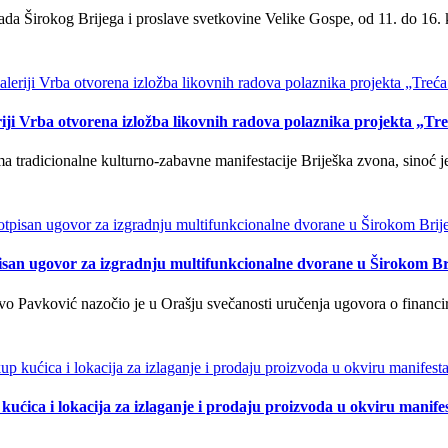
a Širokog Brijega i proslave svetkovine Velike Gospe, od 11. do 16. 
iji Vrba otvorena izložba likovnih radova polaznika projekta „Tr
tradicionalne kulturno-zabavne manifestacije Briješka zvona, sinoć je 
isan ugovor za izgradnju multifunkcionalne dvorane u Širokom Br
o Pavković nazočio je u Orašju svečanosti uručenja ugovora o financi
kućica i lokacija za izlaganje i prodaju proizvoda u okviru manife