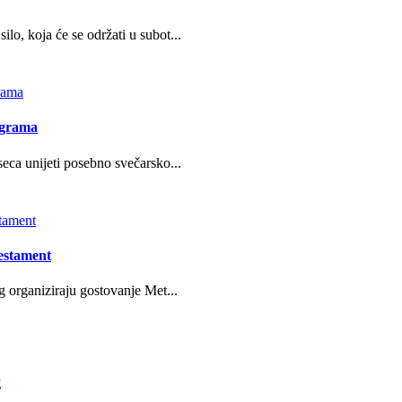
o, koja će se održati u subot...
ograma
eca unijeti posebno svečarsko...
estament
g organiziraju gostovanje Met...
g