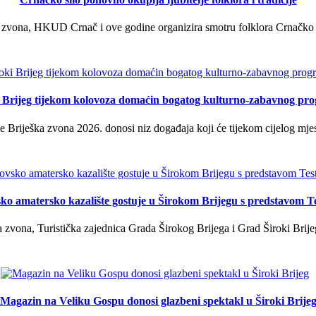
 zvona, HKUD Crnač i ove godine organizira smotru folklora Crnačko sil
i Brijeg tijekom kolovoza domaćin bogatog kulturno-zabavnog pr
 Briješka zvona 2026. donosi niz događaja koji će tijekom cijelog mjes
ko amatersko kazalište gostuje u Širokom Brijegu s predstavom T
 zvona, Turistička zajednica Grada Širokog Brijega i Grad Široki Brije
Magazin na Veliku Gospu donosi glazbeni spektakl u Široki Brije