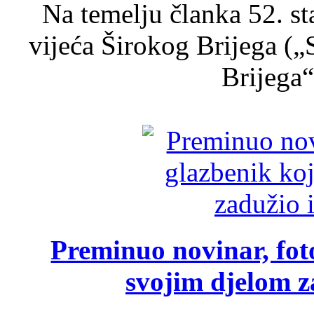
Na temelju članka 52. s
vijeća Širokog Brijega (
Brijega“,
Preminuo novinar, foto
svojim djelom za