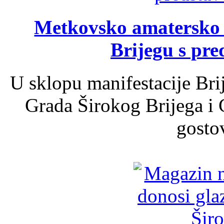
Metkovsko amatersko k
Brijegu s pr
U sklopu manifestacije Bri
Grada Širokog Brijega i 
gosto