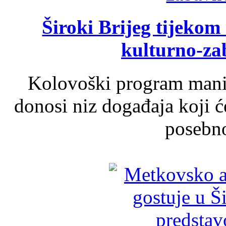
Široki Brijeg tijeko
kulturno-z
Kolovoški program manif
donosi niz događaja koji ć
posebno