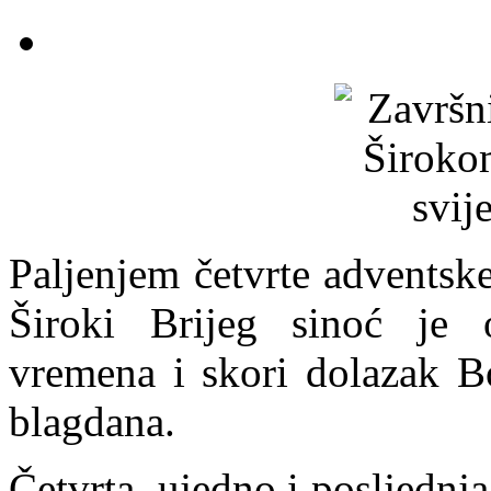
Paljenjem četvrte adventske
Široki Brijeg sinoć je o
vremena i skori dolazak Bo
blagdana.
Četvrta, ujedno i posljednja