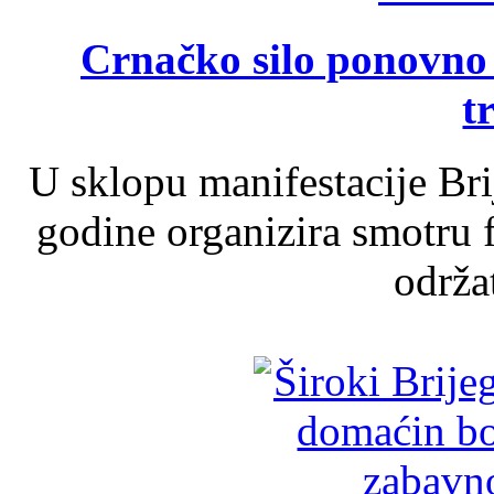
Crnačko silo ponovno o
t
U sklopu manifestacije Br
godine organizira smotru f
održat