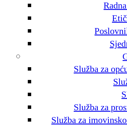
Radna 
Eti
Poslovni
Sjed
G
Služba za opću
Slu
S
Služba za pros
Služba za imovinsko-