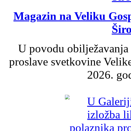
Magazin na Veliku Gosp
Šir
U povodu obilježavanja
proslave svetkovine Velik
2026. god