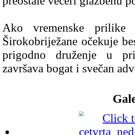
preostale večeri glazbenu 
Ako vremenske prilike
Širokobriježane očekuje bes
prigodno druženje u pr
završava bogat i svečan ad
Gale