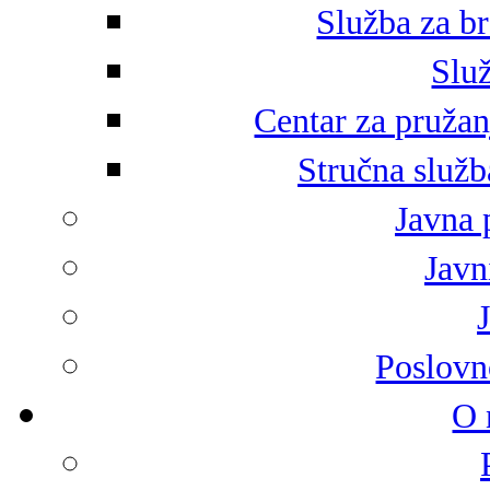
Služba za br
Služ
Centar za pružan
Stručna služb
Javna 
Javni
Poslovn
O 