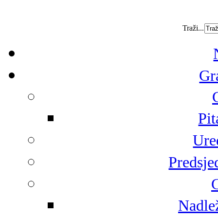
Traži...
Gr
Pit
Ure
Predsje
G
Nadlež