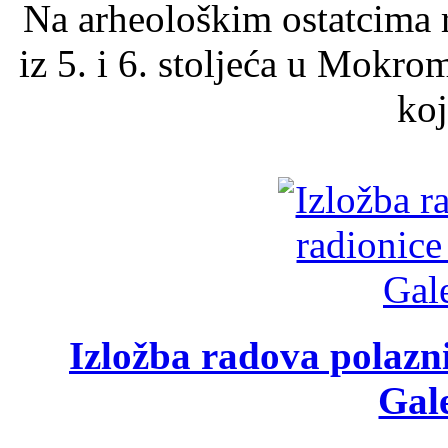
Na arheološkim ostatcima 
iz 5. i 6. stoljeća u Mokro
koj
Izložba radova polazn
Gale