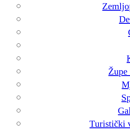
Zemljop
De
Župe 
Mj
Sp
Gal
Turistički 