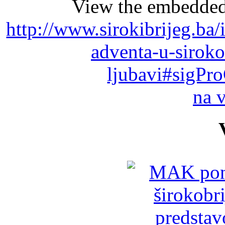
View the embedded 
http://www.sirokibrijeg.ba/
adventa-u-siroko
ljubavi#sigPr
na 