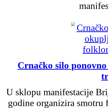
manifest
Crnačko silo ponovno o
t
U sklopu manifestacije Br
godine organizira smotru f