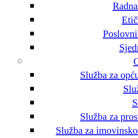
Radna 
Eti
Poslovni
Sjed
G
Služba za opću
Slu
S
Služba za pros
Služba za imovinsko-