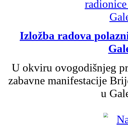
Izložba radova polazn
Gale
U okviru ovogodišnjeg pr
zabavne manifestacije Brij
u Gale