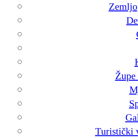
Zemljop
De
Župe 
Mj
Sp
Gal
Turistički 