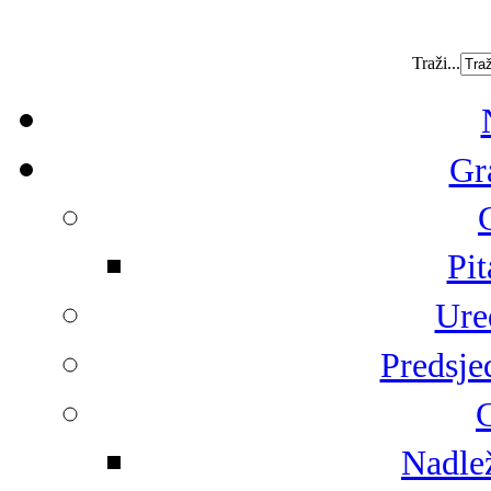
Traži...
Gr
Pit
Ure
Predsje
G
Nadlež