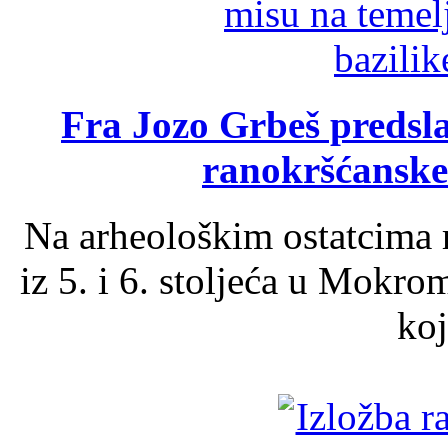
Fra Jozo Grbeš predsla
ranokršćanske
Na arheološkim ostatcima 
iz 5. i 6. stoljeća u Mokro
koj