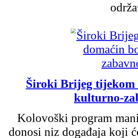
održat
Široki Brijeg tijeko
kulturno-z
Kolovoški program manif
donosi niz događaja koji ć