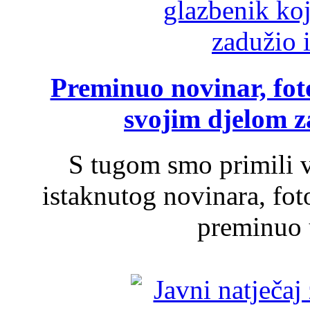
Preminuo novinar, foto
svojim djelom za
S tugom smo primili v
istaknutog novinara, foto
preminuo u