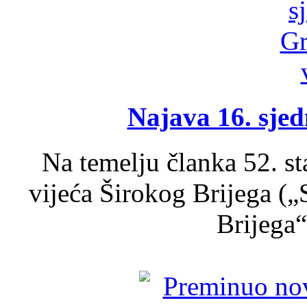
Najava 16. sjed
Na temelju članka 52. s
vijeća Širokog Brijega (
Brijega“,