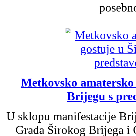
posebno
Metkovsko amatersko k
Brijegu s pr
U sklopu manifestacije Bri
Grada Širokog Brijega i 