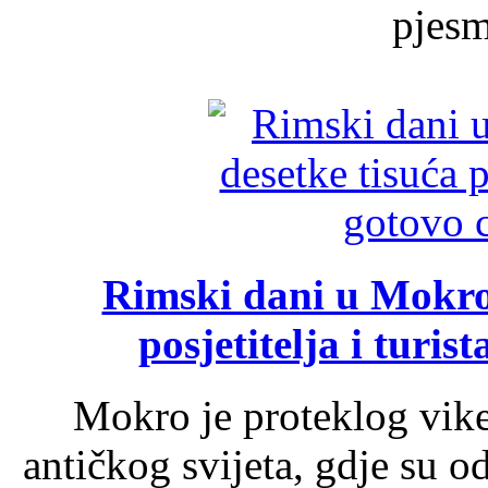
pjesme
Rimski dani u Mokrom
posjetitelja i turist
Mokro je proteklog vik
antičkog svijeta, gdje su 