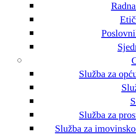
Radna 
Eti
Poslovni
Sjed
G
Služba za opću
Slu
S
Služba za pros
Služba za imovinsko-