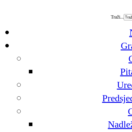
Traži...
Gr
Pit
Ure
Predsje
G
Nadlež