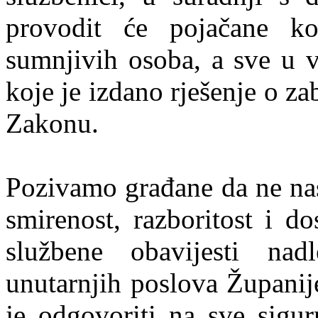
provodit će pojačane kon
sumnjivih osoba, a sve u v
koje je izdano rješenje o z
Zakonu.
Pozivamo građane da ne nas
smirenost, razboritost i do
službene obavijesti nadle
unutarnjih poslova Župani
je odgovoriti na sve sigurn