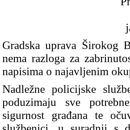
Gradska uprava Širokog Br
nema razloga za zabrinutos
napisima o najavljenim oku
Nadležne policijske služb
poduzimaju sve potrebn
sigurnost građana te očuv
službenici, u suradnji s 