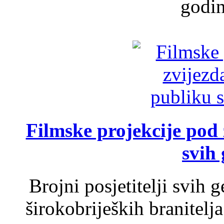
godin
Filmske projekcije pod
svih 
Brojni posjetitelji svih 
širokobrijeških branitel