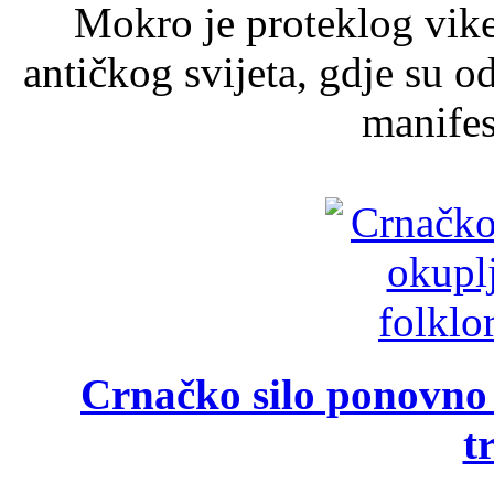
Mokro je proteklog vik
antičkog svijeta, gdje su 
manifest
Crnačko silo ponovno o
t