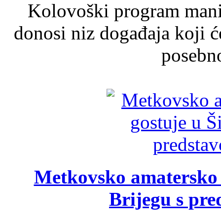
Kolovoški program manif
donosi niz događaja koji ć
posebno
Metkovsko amatersko k
Brijegu s pr