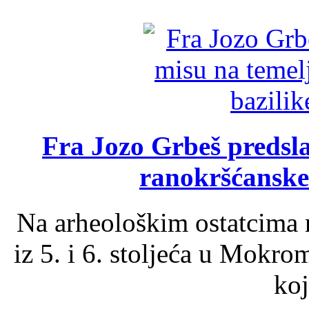
Fra Jozo Grbeš predsla
ranokršćanske
Na arheološkim ostatcima 
iz 5. i 6. stoljeća u Mokro
koj