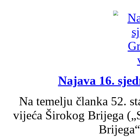
Najava 16. sjed
Na temelju članka 52. s
vijeća Širokog Brijega (
Brijega“,