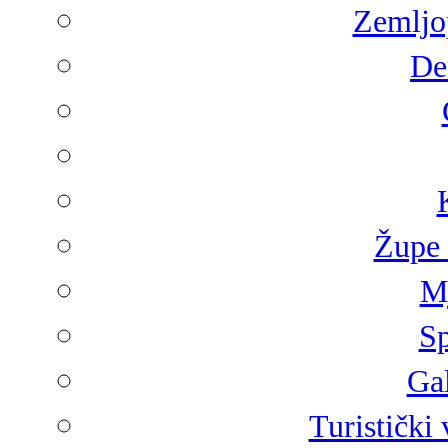
Zemljop
De
Župe 
Mj
Sp
Gal
Turistički 