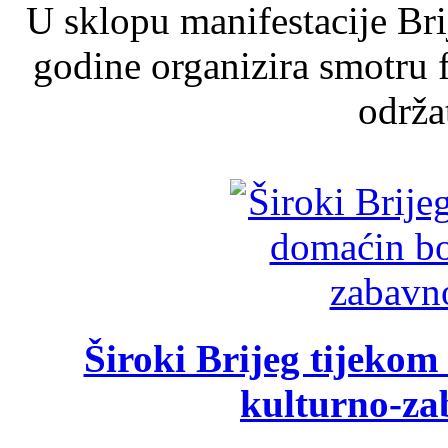
U sklopu manifestacije Br
godine organizira smotru f
održat
Široki Brijeg tijeko
kulturno-z