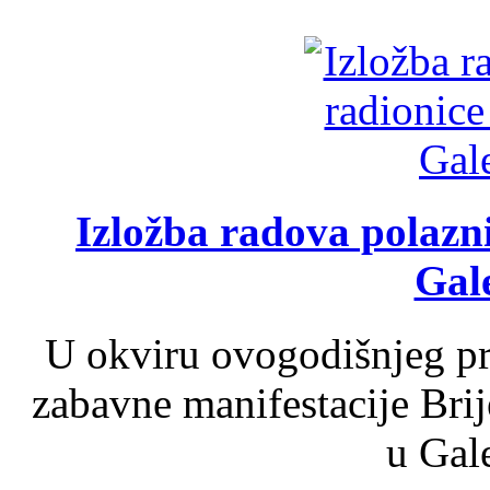
Izložba radova polazn
Gale
U okviru ovogodišnjeg pr
zabavne manifestacije Brij
u Gale