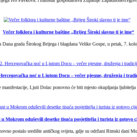
ega Ivo Pavković i ministar gospodarstva Županije Zapadnohercegovačk
Večer folklora i kulturne baštine „Brijeg Široki slavno ti je ime“
 Dana grada Širokog Brijega i blagdana Velike Gospe, u petak, 7. kolov
 Hercegovačka noć u Ljutom Docu – večer pjesme, druženja i tradic
manifestacije, Ljuti Dolac ponovno će biti mjesto okupljanja ljubitelja 
u Mokrom oduševili desetke tisuća posjetitelja i turista iz gotovo ci
vno postalo središte antičkog svijeta, gdje su održani Rimski dani Mok