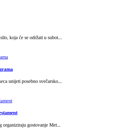
o, koja će se održati u subot...
ograma
eca unijeti posebno svečarsko...
estament
g organiziraju gostovanje Met...