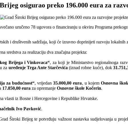
Brijeg osigurao preko 196.000 eura za razv
 svečano uručeno 78 ugovora o financiranju u okviru Programa prekogr
tskih i društvenih sadržaja, koji će izravno doprinijeti razvoju lokalnih
na sredstva za realizaciju dva značajna projekta:
okog Brijega i Vinkovaca“
, za koji je Ministarstvo regionalnoga r
gu za
uređenje Trga Ante Starčevića
(iznad robne kuće), dok
31.751,
cija za budućnost“
, vrijedan
35.000,00 eura
, u kojem
Osnovna škol
va
17.850,00 eura
za opremanje
Osnovne škole Kočerin
.
zina vlasti iz Bosne i Hercegovine i Republike Hrvatske.
ačelnik Ivo Pavković
.
Grad Široki Brijeg te potvrđuju važnost nastavka sudjelovanja u projek