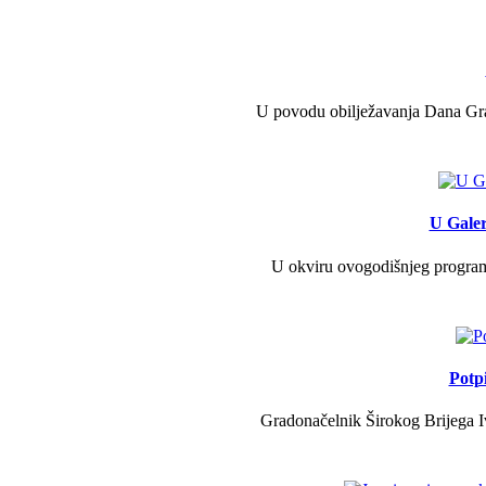
U povodu obilježavanja Dana Grad
U Galer
U okviru ovogodišnjeg programa 
Potp
Gradonačelnik Širokog Brijega Iv