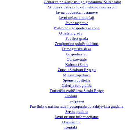
Centar za pružanje usluga građanima (Šalter sala)
Stručna služba za lokalni ekonomski razvoj
Javna poduzeća i ustanove
Javni oglasi i natječaji
Javne rasprave
Poslovno - gospodarske zone
O našem gradu
Povijest grada
Zemljopisni položaj i klima
Demografska slika
Gospodarstvo
Obrazovanje
Kultura i šport
Župe u Širokom Brijegu
Mjesne zajednice
Spomen obilježja
Galerija fotografija
Turistički vodič kroz Široki Brijeg
Građani
e-Uprava
Pravilnik o načinu rada i postupanja po zahtjevima građana
Servis građana
Javni pristup informacijama
Dokumenti
Kontakt