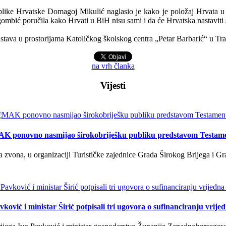
like Hrvatske Domagoj Mikulić naglasio je kako je položaj Hrvata u B
mbić poručila kako Hrvati u BiH nisu sami i da će Hrvatska nastaviti
ustava u prostorijama Katoličkog školskog centra „Petar Barbarić“ u Tr
na vrh članka
Vijesti
K ponovno nasmijao širokobriješku publiku predstavom Testam
a zvona, u organizaciji Turističke zajednice Grada Širokog Brijega i Gra
ković i ministar Širić potpisali tri ugovora o sufinanciranju vrij