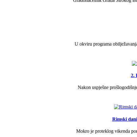
Gradonačelnik Grada Širokog Brij
U okviru programa obilježavanja
2.
Nakon uspješne prošlogodišnje 
Rimski dani 
Mokro je proteklog vikenda pono