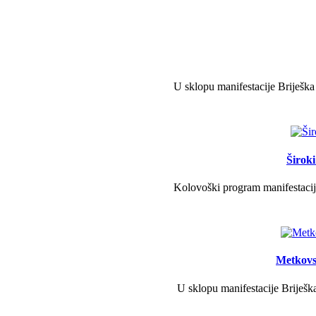
U sklopu manifestacije Briješka
Širok
Kolovoški program manifestacije
Metkovs
U sklopu manifestacije Briješka