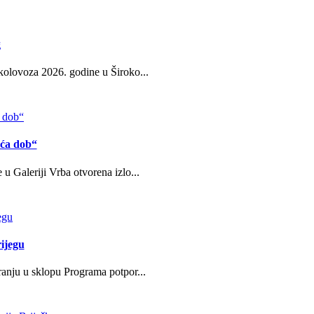
g
kolovoza 2026. godine u Široko...
eća dob“
u Galeriji Vrba otvorena izlo...
ijegu
ranju u sklopu Programa potpor...