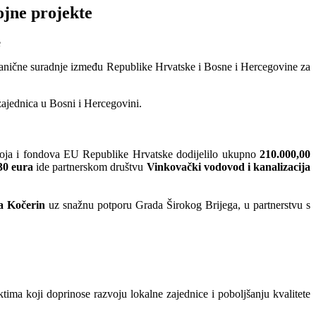
ojne projekte
anične suradnje između Republike Hrvatske i Bosne i Hercegovine za
 zajednica u Bosni i Hercegovini.
azvoja i fondova EU Republike Hrvatske dodijelilo ukupno
210.000,00
30 eura
ide partnerskom društvu
Vinkovački vodovod i kanalizacija
a Kočerin
uz snažnu potporu Grada Širokog Brijega, u partnerstvu s
tima koji doprinose razvoju lokalne zajednice i poboljšanju kvalitete