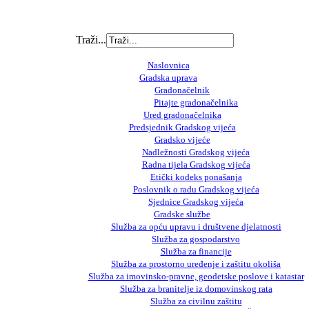
Traži...
Naslovnica
Gradska uprava
Gradonačelnik
Pitajte gradonačelnika
Ured gradonačelnika
Predsjednik Gradskog vijeća
Gradsko vijeće
Nadležnosti Gradskog vijeća
Radna tijela Gradskog vijeća
Etički kodeks ponašanja
Poslovnik o radu Gradskog vijeća
Sjednice Gradskog vijeća
Gradske službe
Služba za opću upravu i društvene djelatnosti
Služba za gospodarstvo
Služba za financije
Služba za prostorno uređenje i zaštitu okoliša
Služba za imovinsko-pravne, geodetske poslove i katastar
Služba za branitelje iz domovinskog rata
Služba za civilnu zaštitu