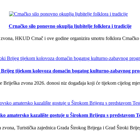
Crnačko silo ponovno okuplja ljubitelje folklora i tradicije
 zvona, HKUD Crnač i ove godine organizira smotru folklora Crnačko sil
i Brijeg tijekom kolovoza domaćin bogatog kulturno-zabavnog pr
 Briješka zvona 2026. donosi niz događaja koji će tijekom cijelog mjes
ko amatersko kazalište gostuje u Širokom Brijegu s predstavom T
 zvona, Turistička zajednica Grada Širokog Brijega i Grad Široki Brije