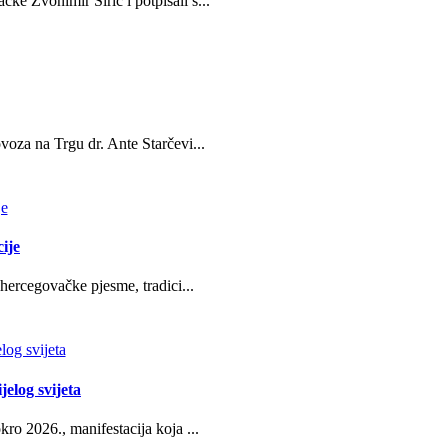
e Zvonimir Širić i potpisali s...
oza na Trgu dr. Ante Starčevi...
ije
hercegovačke pjesme, tradici...
jelog svijeta
ro 2026., manifestacija koja ...