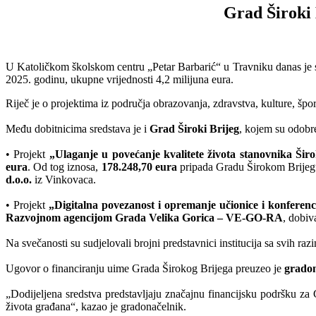
Grad Široki 
U Katoličkom školskom centru „Petar Barbarić“ u Travniku danas je
2025. godinu, ukupne vrijednosti 4,2 milijuna eura.
Riječ je o projektima iz područja obrazovanja, zdravstva, kulture, špor
Među dobitnicima sredstava je i
Grad Široki Brijeg
, kojem su odobre
• Projekt
„Ulaganje u povećanje kvalitete života stanovnika Šir
eura
. Od tog iznosa,
178.248,70 eura
pripada Gradu Širokom Brije
d.o.o.
iz Vinkovaca.
• Projekt
„Digitalna povezanost i opremanje učionice i konferen
Razvojnom agencijom Grada Velika Gorica – VE-GO-RA
, dobi
Na svečanosti su sudjelovali brojni predstavnici institucija sa svih ra
Ugovor o financiranju uime Grada Širokog Brijega preuzeo je
gradon
„Dodijeljena sredstva predstavljaju značajnu financijsku podršku za 
života građana“, kazao je gradonačelnik.