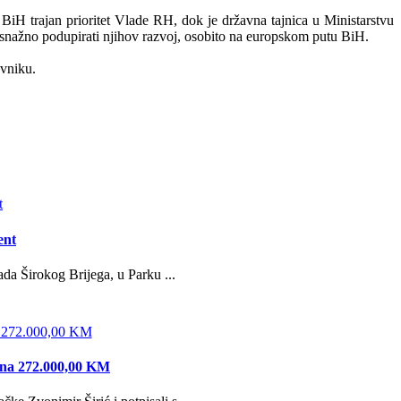
iH trajan prioritet Vlade RH, dok je državna tajnica u Ministarstvu
 snažno podupirati njihov razvoj, osobito na europskom putu BiH.
avniku.
ent
da Širokog Brijega, u Parku ...
edna 272.000,00 KM