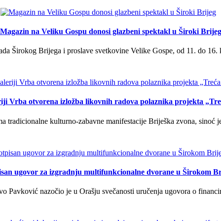
Magazin na Veliku Gospu donosi glazbeni spektakl u Široki Brije
a Širokog Brijega i proslave svetkovine Velike Gospe, od 11. do 16. 
iji Vrba otvorena izložba likovnih radova polaznika projekta „Tr
tradicionalne kulturno-zabavne manifestacije Briješka zvona, sinoć je 
isan ugovor za izgradnju multifunkcionalne dvorane u Širokom Br
o Pavković nazočio je u Orašju svečanosti uručenja ugovora o financi