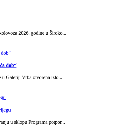
g
kolovoza 2026. godine u Široko...
eća dob“
u Galeriji Vrba otvorena izlo...
ijegu
ranju u sklopu Programa potpor...