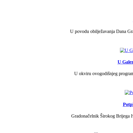
U povodu obilježavanja Dana Grad
U Galer
U okviru ovogodišnjeg programa 
Potp
Gradonačelnik Širokog Brijega Iv