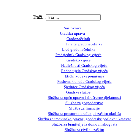
Traži...
Naslovnica
Gradska uprava
Gradonačelnik
Pitajte gradonačelnika
Ured gradonačelnika
Predsjednik Gradskog vijeća
Gradsko vijeće
Nadležnosti Gradskog vijeća
Radna tijela Gradskog vijeća
Etički kodeks ponašanja
Poslovnik o radu Gradskog vijeća
Sjednice Gradskog vijeća
Gradske službe
Služba za opću upravu i društvene djelatnosti
Služba za gospodarstvo
Služba za financije
Služba za prostorno uređenje i zaštitu okoliša
Služba za imovinsko-pravne, geodetske poslove i katastar
Služba za branitelje iz domovinskog rata
Služba za civilnu zaštitu