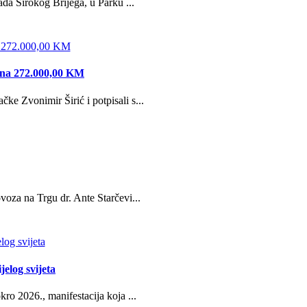
da Širokog Brijega, u Parku ...
edna 272.000,00 KM
e Zvonimir Širić i potpisali s...
oza na Trgu dr. Ante Starčevi...
jelog svijeta
ro 2026., manifestacija koja ...