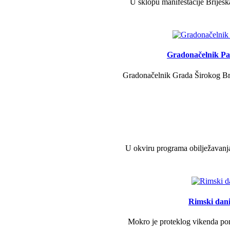
U sklopu manifestacije Briješk
Gradonačelnik Pav
Gradonačelnik Grada Širokog Brij
U okviru programa obilježavanja
Rimski dani 
Mokro je proteklog vikenda pono