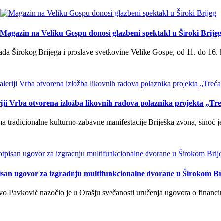
Magazin na Veliku Gospu donosi glazbeni spektakl u Široki Brije
a Širokog Brijega i proslave svetkovine Velike Gospe, od 11. do 16. 
iji Vrba otvorena izložba likovnih radova polaznika projekta „Tr
tradicionalne kulturno-zabavne manifestacije Briješka zvona, sinoć je 
isan ugovor za izgradnju multifunkcionalne dvorane u Širokom Br
o Pavković nazočio je u Orašju svečanosti uručenja ugovora o financi