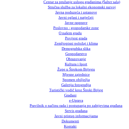
Centar za pružanje usluga građanima (Šalter sala)
Stručna služba za lokalni ekonomski razvoj
Javna poduzeća i ustanove
Javni oglasi i natječaji
Javne rasprave
Poslovno - gospodarske zone
O našem gradu
Povijest grada
Zemljopisni položaj i klima
Demografska slika
Gospodarstvo
Obrazovanje
Kultura i šport
Župe u Širokom Brijegu
Mjesne zajednice
Spomen obilježja
Galerija fotografija
Turistički vodič kroz Široki Brijeg
Građani
e-Uprava
Pravilnik o načinu rada i postupanja po zahtjevima građana
Servis građana
Javni pristup informacijama
Dokumenti
Kontakt