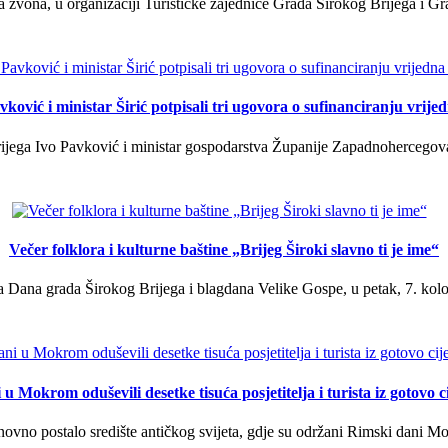
a zvona, u organizaciji Turističke zajednice Grada Širokog Brijega i Gra
ković i ministar Širić potpisali tri ugovora o sufinanciranju vrij
ega Ivo Pavković i ministar gospodarstva Županije Zapadnohercegovačk
Večer folklora i kulturne baštine „Brijeg Široki slavno ti je ime“
 Dana grada Širokog Brijega i blagdana Velike Gospe, u petak, 7. kolov
u Mokrom oduševili desetke tisuća posjetitelja i turista iz gotovo ci
vno postalo središte antičkog svijeta, gdje su održani Rimski dani Mok