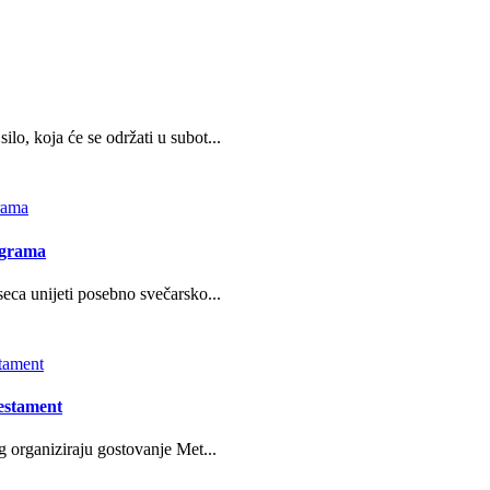
o, koja će se održati u subot...
ograma
eca unijeti posebno svečarsko...
estament
g organiziraju gostovanje Met...