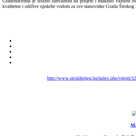
Gradonačelnik je izrazio zahvalnost na posjetu i istaknuo važnost o
kvalitetne i održive opskrbe vodom za sve stanovnike Grada Širokog 
http://www.sirokibrijeg.ba/index.php/vijesti/
MA