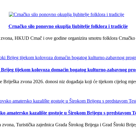
Crnačko silo ponovno okuplja ljubitelje folklora i tradicije
 zvona, HKUD Crnač i ove godine organizira smotru folklora Crnačko sil
i Brijeg tijekom kolovoza domaćin bogatog kulturno-zabavnog pr
 Briješka zvona 2026. donosi niz događaja koji će tijekom cijelog mjes
ko amatersko kazalište gostuje u Širokom Brijegu s predstavom T
 zvona, Turistička zajednica Grada Širokog Brijega i Grad Široki Brije