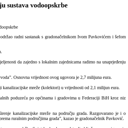
nju sustava vodoopskrbe
je održao radni sastanak s gradonačelnikom Ivom Pavkovićem i šefom
u.
dijeljenosti da zajedno s lokalnim zajednicama radimo na unaprjeđenju
 voda”. Osnovna vrijednost ovog ugovora je 2,7 milijuna eura.
 kanalizacijske mreže (kolektori) u vrijednosti od 2,1 milijun eura.
unalnih poduzeća po općinama i gradovima u Federaciji BiH kroz niz
 širenje kanalizacijske mreže na području grada. Razgovarano je i o
prema ruralnim područjima grada”, kazao je gradonačelnik Pavković.