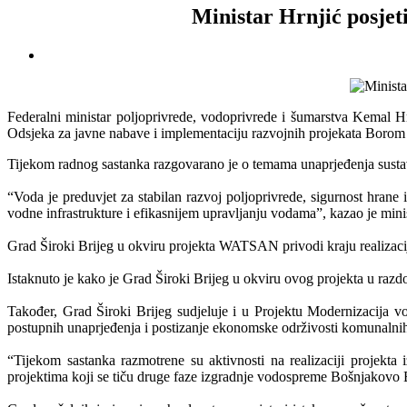
Ministar Hrnjić posjet
Federalni ministar poljoprivrede, vodoprivrede i šumarstva Kemal 
Odsjeka za javne nabave i implementaciju razvojnih projekata Boro
Tijekom radnog sastanka razgovarano je o temama unaprjeđenja susta
“Voda je preduvjet za stabilan razvoj poljoprivrede, sigurnost hrane
vodne infrastrukture i efikasnijem upravljanju vodama”, kazao je minis
Grad Široki Brijeg u okviru projekta WATSAN privodi kraju realizacij
Istaknuto je kako je Grad Široki Brijeg u okviru ovog projekta u razdo
Također, Grad Široki Brijeg sudjeluje i u Projektu Modernizacija 
postupnih unaprjeđenja i postizanje ekonomske održivosti komunalnih
“Tijekom sastanka razmotrene su aktivnosti na realizaciji projekta
projektima koji se tiču druge faze izgradnje vodospreme Bošnjakovo