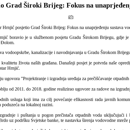
io Grad Široki Brijeg: Fokus na unaprjeđe
Hrnjić boravio je u službenom posjetu Gradu Širokom Brijegu, gdje 
m Đolom.
va vodoopskrbe, kanalizacije i navodnjavanja u Gradu Širokom Brijeg
 i kvalitetu života naših građana. Današnji posjet je potvrda naše opre
tar Hrnjić.
u ugovora ”Projektiranje i izgradnja uređaja za prečišćavanje otpadnih
blju od 2011. do 2018. godine realizirao ugovore za radove na izgradnji
vodnih usluga koji ima za cilj povećanje efikasnosti rada javnih kom
 poduzeća na lokalnoj razini.
 izgradnje i puštanja u pogon prečistača otpadnih voda uključujući i
 Brdo uz podršku Svjetske banke, te nastavka širenja vodovodne mreže 