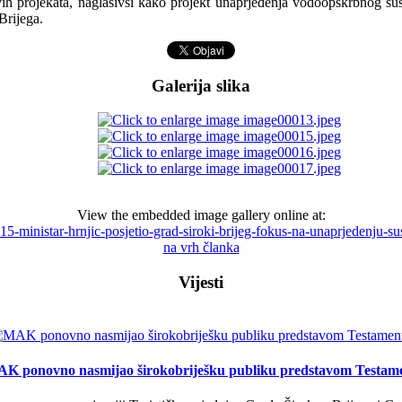
vih projekata, naglasivši kako projekt unaprjeđenja vodoopskrbnog su
Brijega.
Galerija slika
View the embedded image gallery online at:
3215-ministar-hrnjic-posjetio-grad-siroki-brijeg-fokus-na-unaprjedenj
na vrh članka
Vijesti
K ponovno nasmijao širokobriješku publiku predstavom Testam