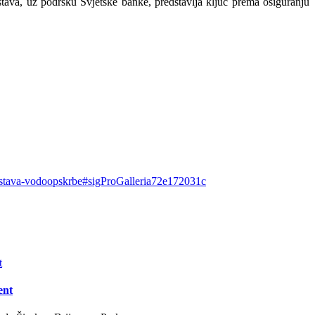
stava, uz podršku Svjetske banke, predstavlja ključ prema osiguranju
u-sustava-vodoopskrbe#sigProGalleria72e172031c
ent