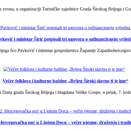
a zvona, u organizaciji Turističke zajednice Grada Širokog Brijega i Gra
ković i ministar Širić potpisali tri ugovora o sufinanciranju vrij
ega Ivo Pavković i ministar gospodarstva Županije Zapadnohercegovačk
Večer folklora i kulturne baštine „Brijeg Široki slavno ti je ime“
 Dana grada Širokog Brijega i blagdana Velike Gospe, u petak, 7. kolov
 Hercegovačka noć u Ljutom Docu – večer pjesme, druženja i tradic