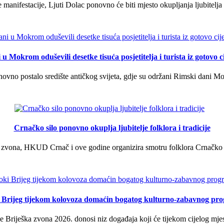
manifestacije, Ljuti Dolac ponovno će biti mjesto okupljanja ljubitelja 
u Mokrom oduševili desetke tisuća posjetitelja i turista iz gotovo ci
vno postalo središte antičkog svijeta, gdje su održani Rimski dani Mok
Crnačko silo ponovno okuplja ljubitelje folklora i tradicije
 zvona, HKUD Crnač i ove godine organizira smotru folklora Crnačko sil
i Brijeg tijekom kolovoza domaćin bogatog kulturno-zabavnog pr
 Briješka zvona 2026. donosi niz događaja koji će tijekom cijelog mjes