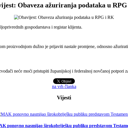
ijest: Obaveza ažuriranja podataka u RPG
oprivrednih gospodarstava i registar klijenta.
jnom proizvodnjom dužno je prijaviti nastale promjene, odnosno ažurir
ođači neće moći pristupiti županijskoj i federalnoj novčanoj potpori z
na vrh članka
Vijesti
K ponovno nasmijao širokobriješku publiku predstavom Testam