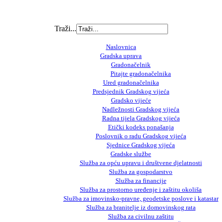
Traži...
Naslovnica
Gradska uprava
Gradonačelnik
Pitajte gradonačelnika
Ured gradonačelnika
Predsjednik Gradskog vijeća
Gradsko vijeće
Nadležnosti Gradskog vijeća
Radna tijela Gradskog vijeća
Etički kodeks ponašanja
Poslovnik o radu Gradskog vijeća
Sjednice Gradskog vijeća
Gradske službe
Služba za opću upravu i društvene djelatnosti
Služba za gospodarstvo
Služba za financije
Služba za prostorno uređenje i zaštitu okoliša
Služba za imovinsko-pravne, geodetske poslove i katastar
Služba za branitelje iz domovinskog rata
Služba za civilnu zaštitu