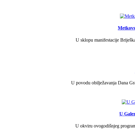
Metkovs
U sklopu manifestacije Briješka
U povodu obilježavanja Dana Grad
U Galer
U okviru ovogodišnjeg programa 