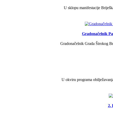
U sklopu manifestacije Briješk
Gradonačelnik Pav
Gradonačelnik Grada Širokog Brij
U okviru programa obilježavanja
2.