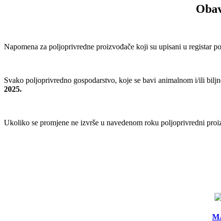
Obav
Napomena za poljoprivredne proizvođače koji su upisani u registar polj
Svako poljoprivredno gospodarstvo, koje se bavi animalnom i/ili bil
2025.
Ukoliko se promjene ne izvrše u navedenom roku poljoprivredni proizv
MA