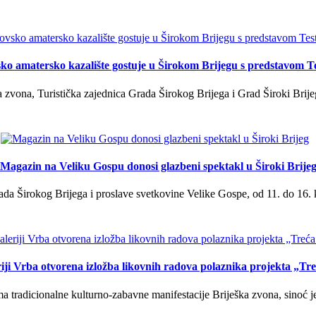
ko amatersko kazalište gostuje u Širokom Brijegu s predstavom T
 zvona, Turistička zajednica Grada Širokog Brijega i Grad Široki Brije
Magazin na Veliku Gospu donosi glazbeni spektakl u Široki Brije
a Širokog Brijega i proslave svetkovine Velike Gospe, od 11. do 16. 
iji Vrba otvorena izložba likovnih radova polaznika projekta „Tr
tradicionalne kulturno-zabavne manifestacije Briješka zvona, sinoć je 