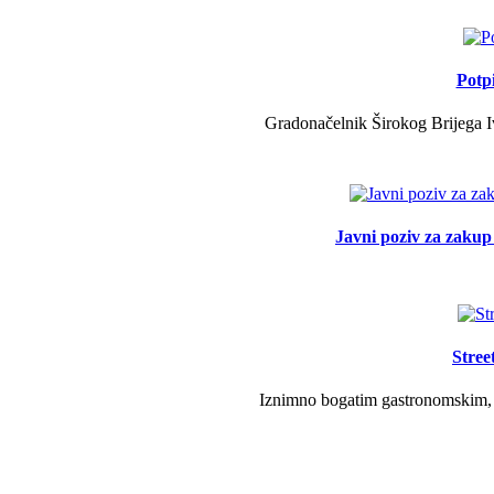
Potp
Gradonačelnik Širokog Brijega Iv
Javni poziv za zakup 
Stree
Iznimno bogatim gastronomskim, g