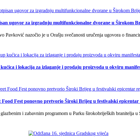
isan ugovor za izgradnju multifunkcionalne dvorane u Širokom Br
o Pavković nazočio je u Orašju svečanosti uručenja ugovora o financi
kućica i lokacija za izlaganje i prodaju proizvoda u okviru manife
t Food Fest ponovno pretvorio Široki Brijeg u festivalski epicentar 
lazbenim i zabavnim programom u Parku širokobrijeških branitelja u Š