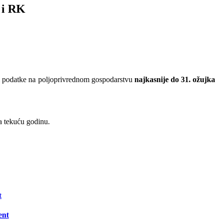
 i RK
ati podatke na poljoprivrednom gospodarstvu
najkasnije do 31. ožujka
a tekuću godinu.
ent