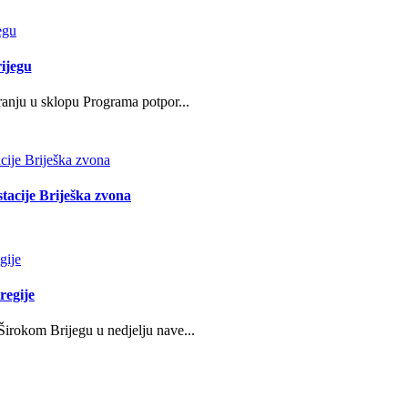
ijegu
ranju u sklopu Programa potpor...
stacije Briješka zvona
regije
irokom Brijegu u nedjelju nave...