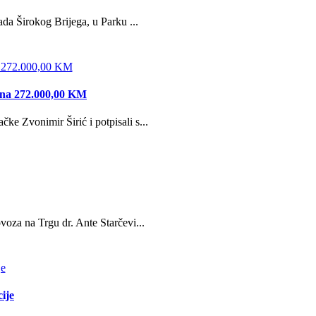
da Širokog Brijega, u Parku ...
edna 272.000,00 KM
e Zvonimir Širić i potpisali s...
oza na Trgu dr. Ante Starčevi...
ije