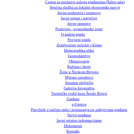
Centar za pružanje usluga građanima (Šalter sala)
Stručna služba za lokalni ekonomski razvoj
Javna poduzeća i ustanove
Javni oglasi i natječaji
Javne rasprave
Poslovno - gospodarske zone
O našem gradu
Povijest grada
Zemljopisni položaj i klima
Demografska slika
Gospodarstvo
Obrazovanje
Kultura i šport
Župe u Širokom Brijegu
Mjesne zajednice
Spomen obilježja
Galerija fotografija
Turistički vodič kroz Široki Brijeg
Građani
e-Uprava
Pravilnik o načinu rada i postupanja po zahtjevima građana
Servis građana
Javni pristup informacijama
Dokumenti
Kontakt