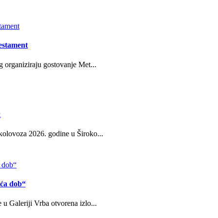
estament
g organiziraju gostovanje Met...
g
kolovoza 2026. godine u Široko...
eća dob“
u Galeriji Vrba otvorena izlo...