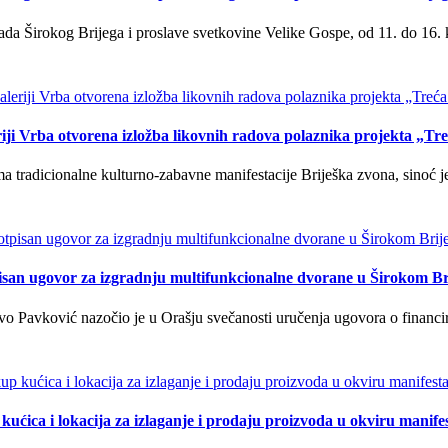
a Širokog Brijega i proslave svetkovine Velike Gospe, od 11. do 16. 
iji Vrba otvorena izložba likovnih radova polaznika projekta „Tr
tradicionalne kulturno-zabavne manifestacije Briješka zvona, sinoć je 
isan ugovor za izgradnju multifunkcionalne dvorane u Širokom Br
o Pavković nazočio je u Orašju svečanosti uručenja ugovora o financi
kućica i lokacija za izlaganje i prodaju proizvoda u okviru manife