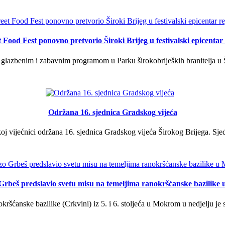
t Food Fest ponovno pretvorio Široki Brijeg u festivalski epicentar 
lazbenim i zabavnim programom u Parku širokobrijeških branitelja u Š
Održana 16. sjednica Gradskog vijeća
j vijećnici održana 16. sjednica Gradskog vijeća Širokog Brijega. Sjed
Grbeš predslavio svetu misu na temeljima ranokršćanske bazilik
ršćanske bazilike (Crkvini) iz 5. i 6. stoljeća u Mokrom u nedjelju je s