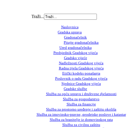
Traži...
Naslovnica
Gradska uprava
Gradonačelnik
Pitajte gradonačelnika
Ured gradonačelnika
Predsjednik Gradskog vijeća
Gradsko vijeće
Nadležnosti Gradskog vijeća
Radna tijela Gradskog vijeća
Etički kodeks ponašanja
Poslovnik o radu Gradskog vijeća
Sjednice Gradskog vijeća
Gradske službe
Služba za opću upravu i društvene djelatnosti
Služba za gospodarstvo
Služba za financije
Služba za prostorno uređenje i zaštitu okoliša
Služba za imovinsko-pravne, geodetske poslove i katastar
Služba za branitelje iz domovinskog rata
Služba za civilnu zaštitu