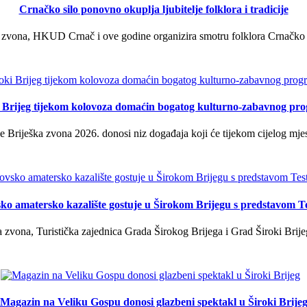
Crnačko silo ponovno okuplja ljubitelje folklora i tradicije
 zvona, HKUD Crnač i ove godine organizira smotru folklora Crnačko sil
i Brijeg tijekom kolovoza domaćin bogatog kulturno-zabavnog pr
 Briješka zvona 2026. donosi niz događaja koji će tijekom cijelog mjes
ko amatersko kazalište gostuje u Širokom Brijegu s predstavom T
 zvona, Turistička zajednica Grada Širokog Brijega i Grad Široki Brije
Magazin na Veliku Gospu donosi glazbeni spektakl u Široki Brije