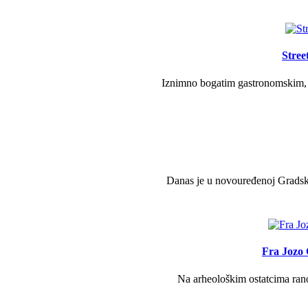
Stree
Iznimno bogatim gastronomskim, g
Danas je u novouređenoj Gradsko
Fra Jozo 
Na arheološkim ostatcima ranok