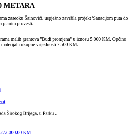
60 METARA
ema zaseoku Šainovići, uspješno završila projekt 'Sanacijom puta do
 planira provesti.
ograma malih grantova ''Budi promjena'' u iznosu 5.000 KM, Općine
 i materijalu ukupne vrijednosti 7.500 KM.
ent
da Širokog Brijega, u Parku ...