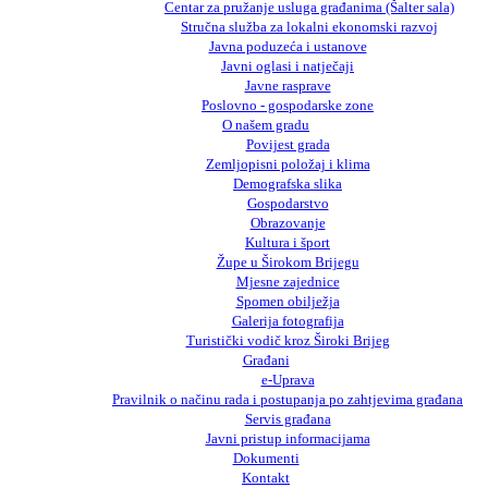
Centar za pružanje usluga građanima (Šalter sala)
Stručna služba za lokalni ekonomski razvoj
Javna poduzeća i ustanove
Javni oglasi i natječaji
Javne rasprave
Poslovno - gospodarske zone
O našem gradu
Povijest grada
Zemljopisni položaj i klima
Demografska slika
Gospodarstvo
Obrazovanje
Kultura i šport
Župe u Širokom Brijegu
Mjesne zajednice
Spomen obilježja
Galerija fotografija
Turistički vodič kroz Široki Brijeg
Građani
e-Uprava
Pravilnik o načinu rada i postupanja po zahtjevima građana
Servis građana
Javni pristup informacijama
Dokumenti
Kontakt