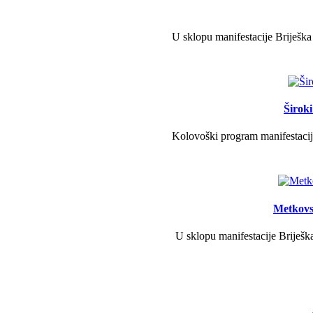
U sklopu manifestacije Briješka
Širok
Kolovoški program manifestacije
Metkovs
U sklopu manifestacije Briješka