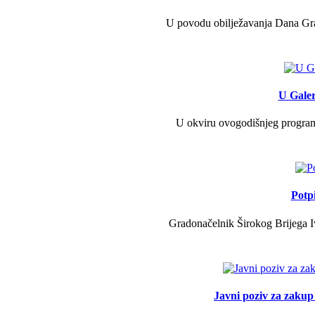
U povodu obilježavanja Dana Grad
U Galer
U okviru ovogodišnjeg programa 
Potp
Gradonačelnik Širokog Brijega Iv
Javni poziv za zakup 