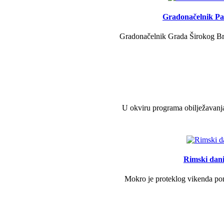
Gradonačelnik Pav
Gradonačelnik Grada Širokog Brij
U okviru programa obilježavanja
Rimski dani 
Mokro je proteklog vikenda pono