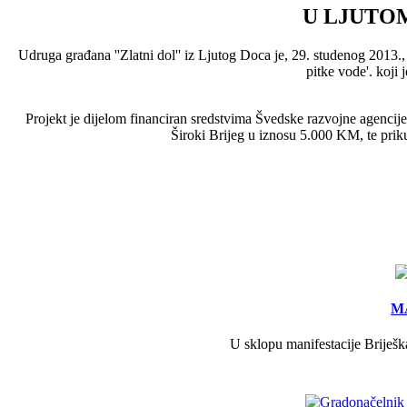
U LJUTOM
Udruga građana ''Zlatni dol'' iz Ljutog Doca je, 29. studenog 2013
pitke vode'. koji
Projekt je dijelom financiran sredstvima Švedske razvojne agenci
Široki Brijeg u iznosu 5.000 KM, te priku
MA
U sklopu manifestacije Briješk