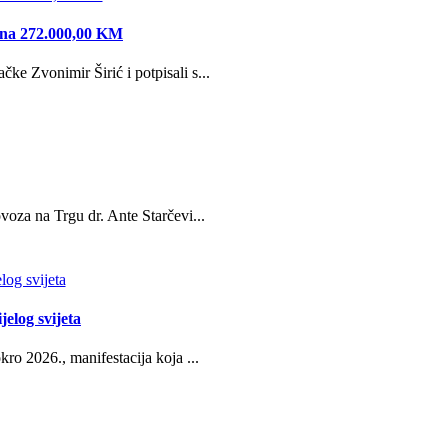
edna 272.000,00 KM
e Zvonimir Širić i potpisali s...
oza na Trgu dr. Ante Starčevi...
jelog svijeta
ro 2026., manifestacija koja ...