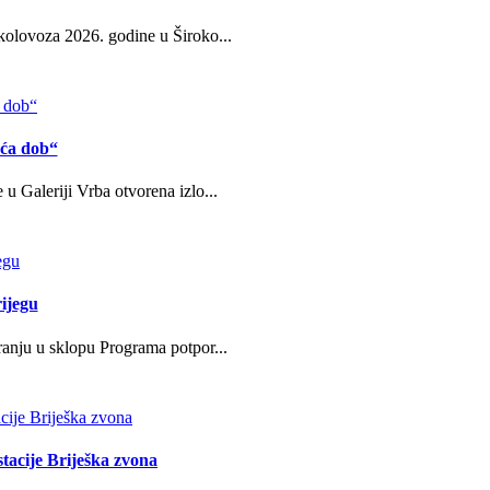
kolovoza 2026. godine u Široko...
eća dob“
u Galeriji Vrba otvorena izlo...
ijegu
ranju u sklopu Programa potpor...
stacije Briješka zvona