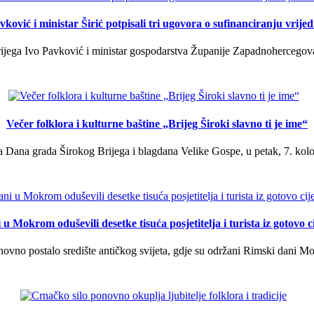
ković i ministar Širić potpisali tri ugovora o sufinanciranju vrij
ega Ivo Pavković i ministar gospodarstva Županije Zapadnohercegovačk
Večer folklora i kulturne baštine „Brijeg Široki slavno ti je ime“
 Dana grada Širokog Brijega i blagdana Velike Gospe, u petak, 7. kolov
u Mokrom oduševili desetke tisuća posjetitelja i turista iz gotovo ci
vno postalo središte antičkog svijeta, gdje su održani Rimski dani Mok