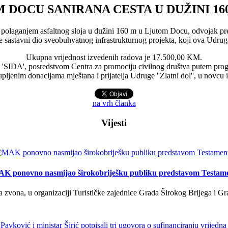
 DOCU SANIRANA CESTA U DUŽINI 1
., polaganjem asfaltnog sloja u dužini 160 m u Ljutom Docu, odvojak pr
 je sastavni dio sveobuhvatnog infrastrukturnog projekta, koji ova Udruga
Ukupna vrijednost izvedenih radova je 17.500,00 KM.
je 'SIDA', posredstvom Centra za promociju civilnog društva putem pr
pljenim donacijama mještana i prijatelja Udruge ''Zlatni dol'', u novcu
na vrh članka
Vijesti
K ponovno nasmijao širokobriješku publiku predstavom Testam
a zvona, u organizaciji Turističke zajednice Grada Širokog Brijega i Gra