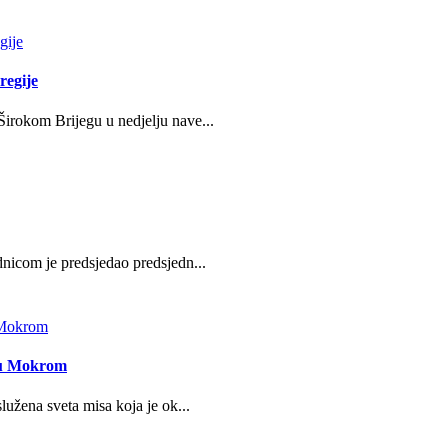
regije
irokom Brijegu u nedjelju nave...
nicom je predsjedao predsjedn...
e u Mokrom
lužena sveta misa koja je ok...