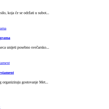
o, koja će se održati u subot...
ograma
eca unijeti posebno svečarsko...
estament
g organiziraju gostovanje Met...
g