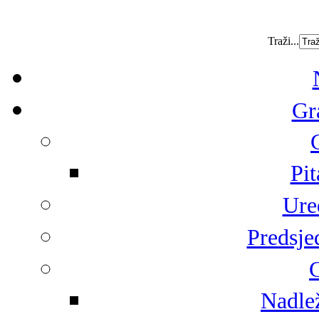
Traži...
Gr
Pit
Ure
Predsje
G
Nadlež