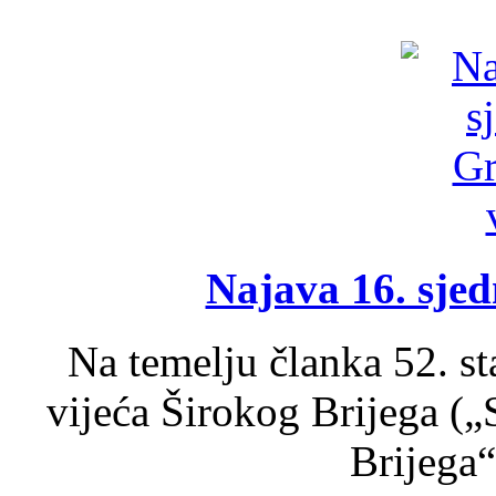
Najava 16. sjed
Na temelju članka 52. s
vijeća Širokog Brijega (
Brijega“,