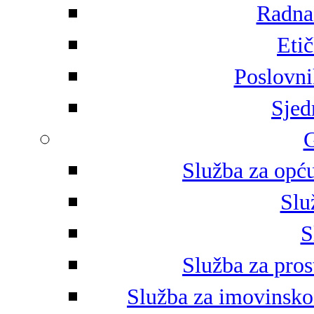
Radna 
Eti
Poslovni
Sjed
G
Služba za opću
Slu
S
Služba za pros
Služba za imovinsko-