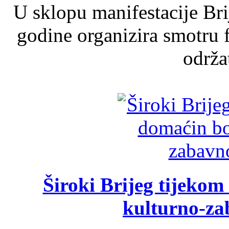
U sklopu manifestacije Br
godine organizira smotru f
održat
Široki Brijeg tijeko
kulturno-z