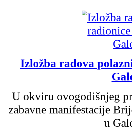
Izložba radova polazn
Gale
U okviru ovogodišnjeg pr
zabavne manifestacije Brij
u Gale