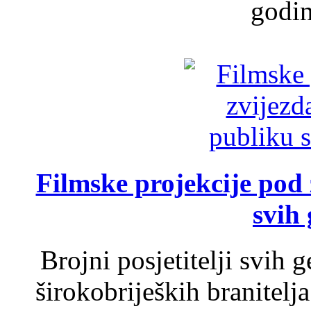
godin
Filmske projekcije pod
svih 
Brojni posjetitelji svih 
širokobrijeških branitel