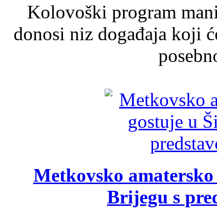
Kolovoški program manif
donosi niz događaja koji ć
posebno
Metkovsko amatersko k
Brijegu s pr