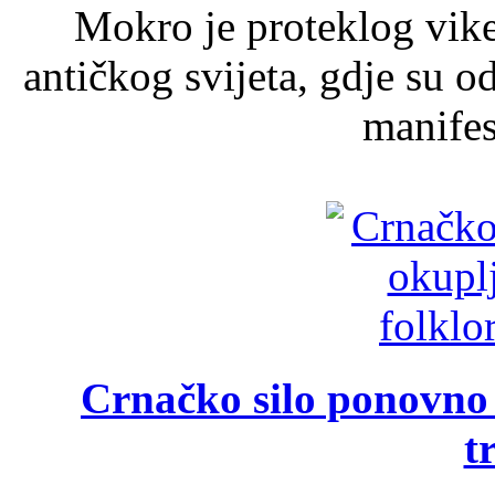
Mokro je proteklog vik
antičkog svijeta, gdje su 
manifest
Crnačko silo ponovno o
t