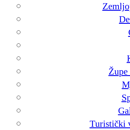
Zemljop
De
Župe 
Mj
Sp
Gal
Turistički 