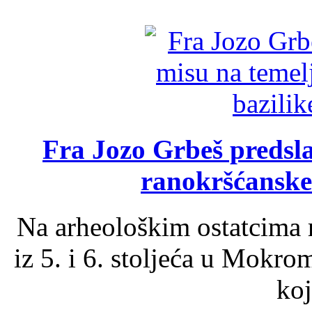
Fra Jozo Grbeš predsla
ranokršćanske
Na arheološkim ostatcima 
iz 5. i 6. stoljeća u Mokro
koj