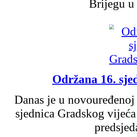
Brijegu u 
Održana 16. sje
Danas je u novouređenoj 
sjednica Gradskog vijeća
predsjed