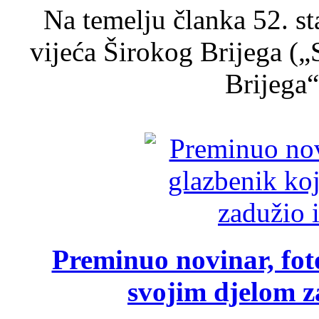
Na temelju članka 52. s
vijeća Širokog Brijega (
Brijega“,
Preminuo novinar, foto
svojim djelom za