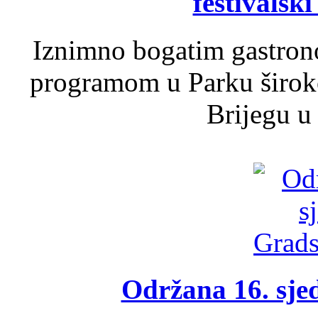
festivalski
Iznimno bogatim gastron
programom u Parku široko
Brijegu u 
Održana 16. sje