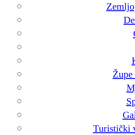
Zemljop
De
Župe 
Mj
Sp
Gal
Turistički 