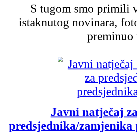
S tugom smo primili v
istaknutog novinara, foto
preminuo u
Javni natječaj z
predsjednika/zamjenika 