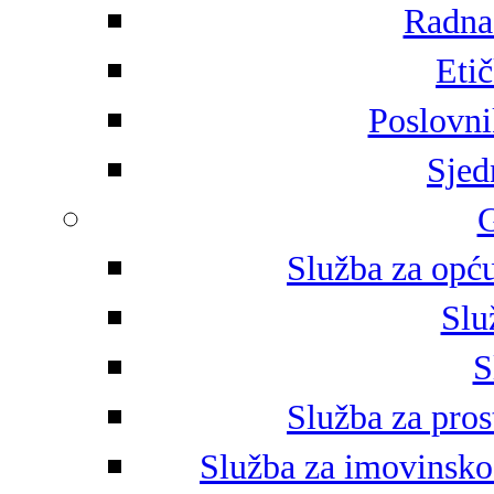
Radna 
Eti
Poslovni
Sjed
G
Služba za opću
Slu
S
Služba za pros
Služba za imovinsko-