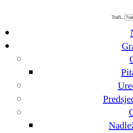
Traži...
Gr
Pit
Ure
Predsje
G
Nadlež