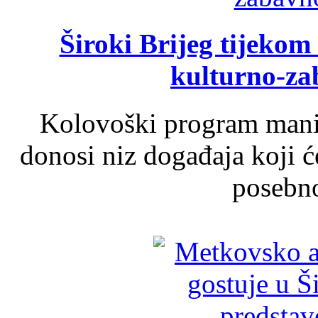
Široki Brijeg tijeko
kulturno-z
Kolovoški program manif
donosi niz događaja koji ć
posebno