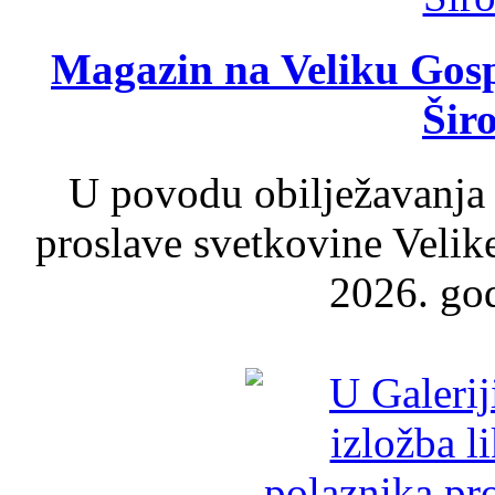
Magazin na Veliku Gosp
Šir
U povodu obilježavanja
proslave svetkovine Velik
2026. god