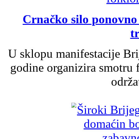
Crnačko silo ponovno o
t
U sklopu manifestacije Br
godine organizira smotru f
održat