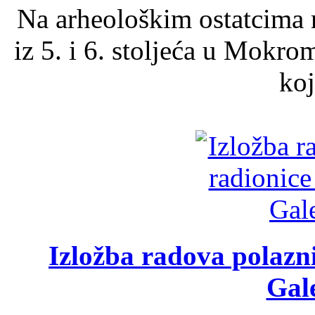
Na arheološkim ostatcima 
iz 5. i 6. stoljeća u Mokro
koj
Izložba radova polazn
Gale