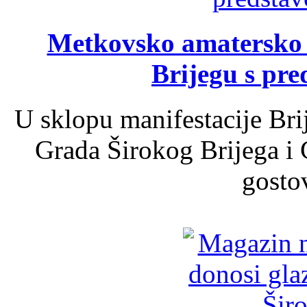
Metkovsko amatersko k
Brijegu s pr
U sklopu manifestacije Bri
Grada Širokog Brijega i 
gosto