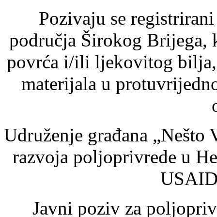
Pozivaju se registriran
područja Širokog Brijega,
povrća i/ili ljekovitog bilj
materijala u protuvrijed
Udruženje građana „Nešto V
razvoja poljoprivrede u H
USAID-
Javni poziv za poljopr