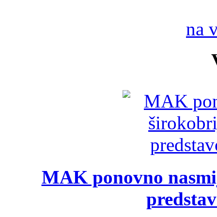
na 
MAK ponovno nasmija
predsta