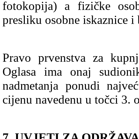
fotokopija) a fizičke oso
presliku osobne iskaznice i
Pravo prvenstva za kupnj
Oglasa ima onaj sudion
nadmetanja ponudi najve
cijenu navedenu u točci 3. 
7. UVJETI ZA ODRŽAV