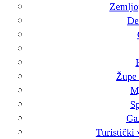
Zemljop
De
Župe 
Mj
Sp
Gal
Turistički 