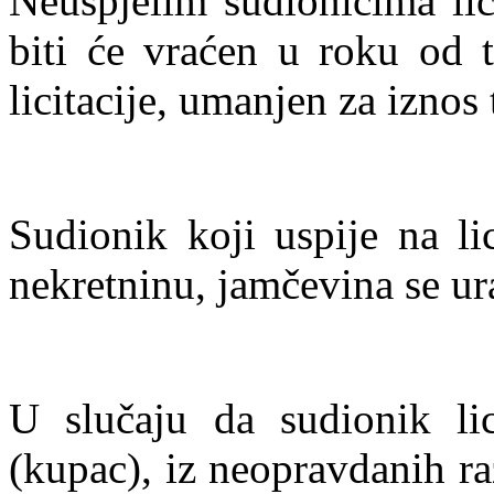
Neuspjelim sudionicima lic
biti će vraćen u roku od 
licitacije, umanjen za izno
Sudionik koji uspije na lic
nekretninu, jamčevina se ura
U slučaju da sudionik lici
(kupac), iz neopravdanih raz