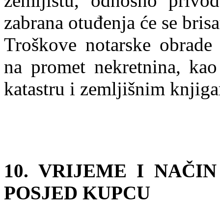
zemljištu, odnosno privođ
zabrana otuđenja će se brisa
Troškove notarske obrade
na promet nekretnina, kao
katastru i zemljišnim knjig
10. VRIJEME I NAČI
POSJED KUPCU