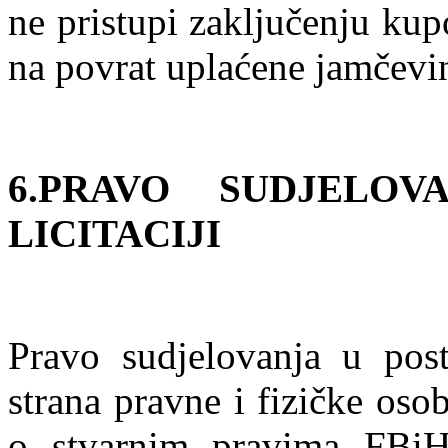
ne pristupi zaključenju ku
na povrat uplaćene jamčevi
6.PRAVO SUDJELO
LICITACIJI
Pravo sudjelovanja u post
strana pravne i fizičke os
o stvarnim pravima FBiH