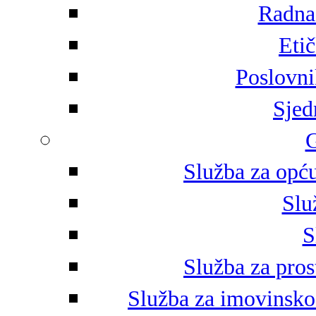
Radna 
Eti
Poslovni
Sjed
G
Služba za opću
Slu
S
Služba za pros
Služba za imovinsko-