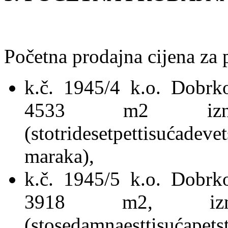
Početna prodajna cijena za 
k.č. 1945/4 k.o. Dobrk
4533 m2 izno
(stotridesetpettisućadev
maraka),
k.č. 1945/5 k.o. Dobrk
3918 m2, izn
(stosedamnaesttisućape