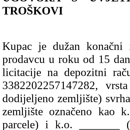
TROŠKOVI
Kupac je dužan konačni izn
prodavcu u roku od 15 dana
licitacije na depozitni ra
3382202257147282, vrsta
dodijeljeno zemljište) svrh
zemljište označeno kao k.
parcele) i k.o. _______ (