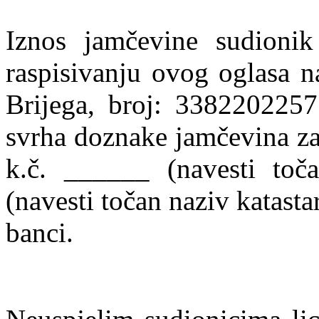
Iznos jamčevine sudionik 
raspisivanju ovog oglasa n
Brijega, broj: 3382202257
svrha doznake jamčevina za
k.č. ______ (navesti toč
(navesti točan naziv katast
banci.