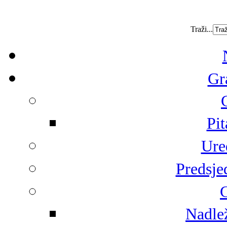
Traži...
Gr
Pit
Ure
Predsje
G
Nadlež