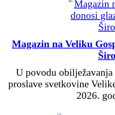
Magazin na Veliku Gosp
Šir
U povodu obilježavanja
proslave svetkovine Velik
2026. god