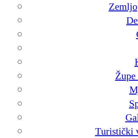
Zemljop
De
Župe 
Mj
Sp
Gal
Turistički 