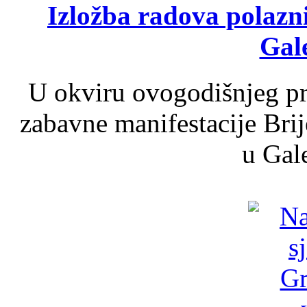
Izložba radova polazn
Gale
U okviru ovogodišnjeg pr
zabavne manifestacije Brij
u Gale