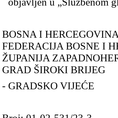
objavljen u „Službenom g
BOSNA I HERCEGOVIN
FEDERACIJA BOSNE I 
ŽUPANIJA ZAPADNOH
GRAD ŠIROKI BRIJEG
- GRADSKO VIJEĆE
Broj: 01-02-531/23-3