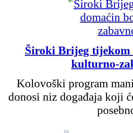
Široki Brijeg tijeko
kulturno-z
Kolovoški program manif
donosi niz događaja koji ć
posebno