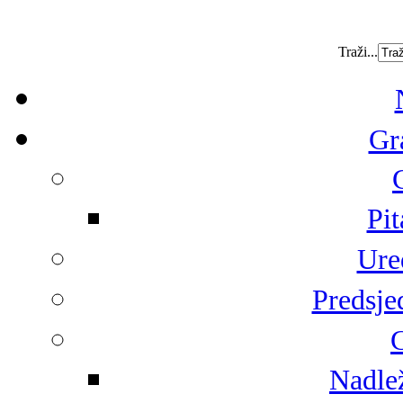
Traži...
Gr
Pit
Ure
Predsje
G
Nadlež