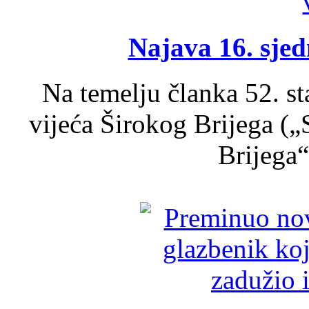
Najava 16. sjed
Na temelju članka 52. s
vijeća Širokog Brijega (
Brijega“,