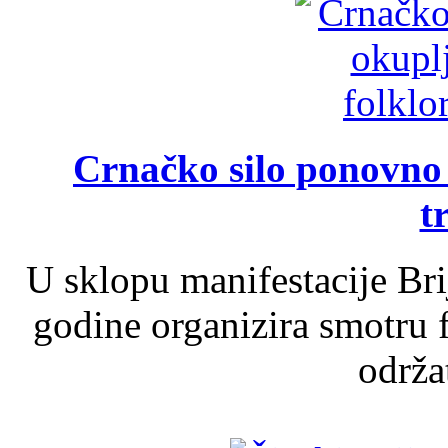
Crnačko silo ponovno o
t
U sklopu manifestacije Br
godine organizira smotru f
održat