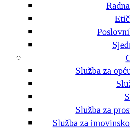
Radna 
Eti
Poslovni
Sjed
G
Služba za opću
Slu
S
Služba za pros
Služba za imovinsko-