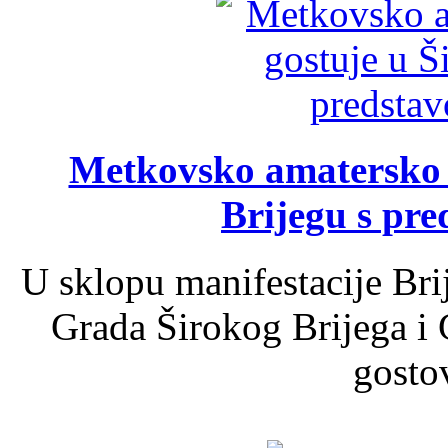
Metkovsko amatersko k
Brijegu s pr
U sklopu manifestacije Bri
Grada Širokog Brijega i 
gosto