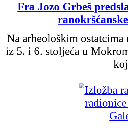
Fra Jozo Grbeš predsla
ranokršćanske
Na arheološkim ostatcima 
iz 5. i 6. stoljeća u Mokro
koj