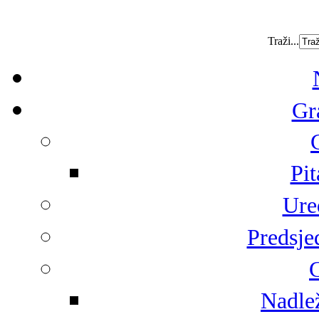
Traži...
Gr
Pit
Ure
Predsje
G
Nadlež