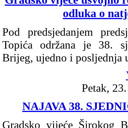
odluka o natj
Pod predsjedanjem preds
Topića održana je 38. sj
Brijeg, ujedno i posljednja
Petak, 23.
NAJAVA 38. SJED
Gradsko vijeće Širokog Br