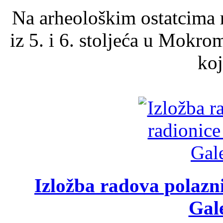
Na arheološkim ostatcima 
iz 5. i 6. stoljeća u Mokro
koj
Izložba radova polazn
Gale