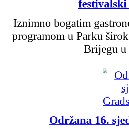
festivalski
Iznimno bogatim gastron
programom u Parku široko
Brijegu u 
Održana 16. sje