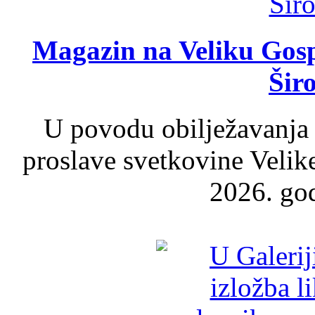
Magazin na Veliku Gosp
Šir
U povodu obilježavanja
proslave svetkovine Velik
2026. god