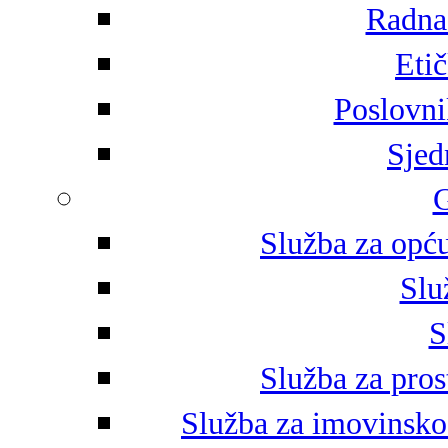
Radna 
Eti
Poslovni
Sjed
G
Služba za opću
Slu
S
Služba za pros
Služba za imovinsko-