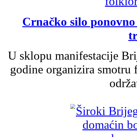
Crnačko silo ponovno o
t
U sklopu manifestacije Br
godine organizira smotru f
održat