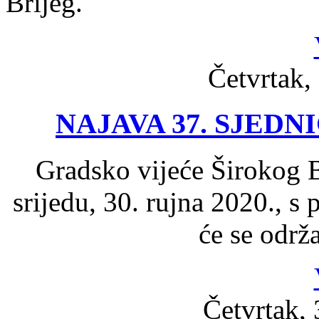
Brijeg.
Četvrtak,
NAJAVA 37. SJED
Gradsko vijeće Širokog B
srijedu, 30. rujna 2020., s
će se održ
Četvrtak, 