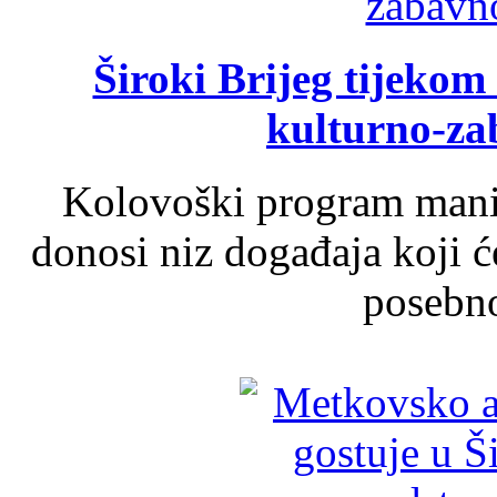
Široki Brijeg tijeko
kulturno-z
Kolovoški program manif
donosi niz događaja koji ć
posebno