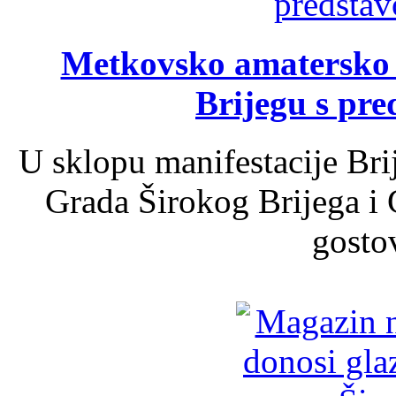
Metkovsko amatersko k
Brijegu s pr
U sklopu manifestacije Bri
Grada Širokog Brijega i 
gosto