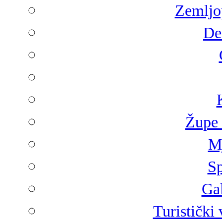
Zemljop
De
Župe 
Mj
Sp
Gal
Turistički 