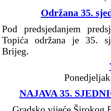
Održana 35. sje
Pod predsjedanjem preds
Topića održana je 35. sj
Brijeg.
Ponedjeljak
NAJAVA 35. SJED
Gradsko vijeće Širokog B