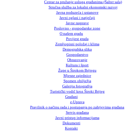
Centar za pružanje usluga građanima (Šalter sala)
Stručna služba za lokalni ekonomski razvoj
Javna poduzeća i ustanove
Javni oglasi i natječaji
Javne rasprave
Poslovno - gospodarske zone
O našem gradu
Povijest grada
Zemljopisni položaj i klima
Demografska slika
Gospodarstvo
Obrazovanje
Kultura i šport
Župe u Širokom Brijegu
Mjesne zajednice
Spomen obilježja
Galerija fotografija
Turistički vodič kroz Široki Brijeg
Građani
e-Uprava
Pravilnik o načinu rada i postupanja po zahtjevima građana
Servis građana
Javni pristup informacijama
Dokumenti
Kontakt