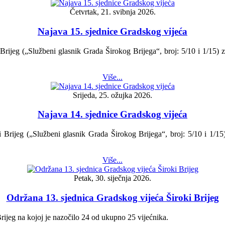
Četvrtak, 21. svibnja 2026.
Najava 15. sjednice Gradskog vijeća
rijeg („Službeni glasnik Grada Širokog Brijega“, broj: 5/10 i 1/15) z
Više...
Srijeda, 25. ožujka 2026.
Najava 14. sjednice Gradskog vijeća
 Brijeg („Službeni glasnik Grada Širokog Brijega“, broj: 5/10 i 1/15)
Više...
Petak, 30. siječnja 2026.
Održana 13. sjednica Gradskog vijeća Široki Brijeg
ijeg na kojoj je nazočilo 24 od ukupno 25 vijećnika.