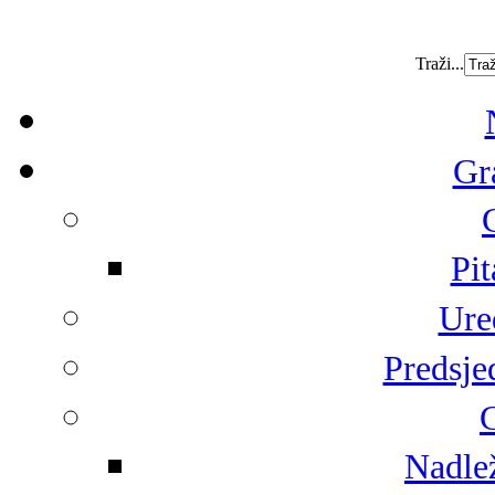
Traži...
Gr
Pit
Ure
Predsje
G
Nadlež