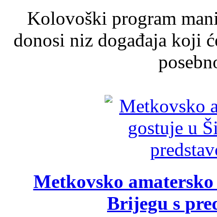
Kolovoški program manif
donosi niz događaja koji ć
posebno
Metkovsko amatersko k
Brijegu s pr