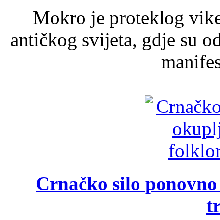
Mokro je proteklog vik
antičkog svijeta, gdje su 
manifest
Crnačko silo ponovno o
t