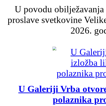
U povodu obilježavanja
proslave svetkovine Velik
2026. god
U Galeriji Vrba otvor
polaznika pr