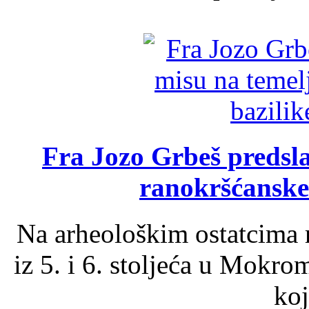
Fra Jozo Grbeš predsla
ranokršćanske
Na arheološkim ostatcima 
iz 5. i 6. stoljeća u Mokro
koj