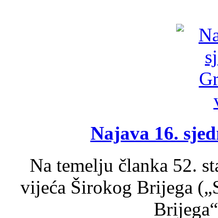
Najava 16. sjed
Na temelju članka 52. s
vijeća Širokog Brijega (
Brijega“,