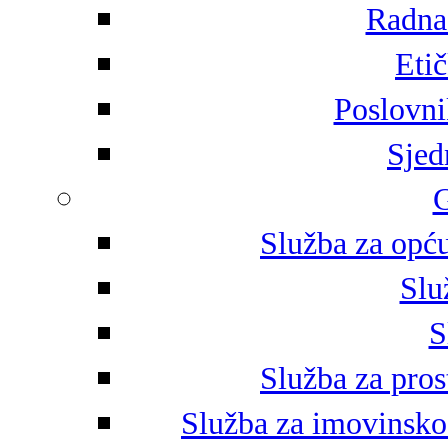
Radna 
Eti
Poslovni
Sjed
G
Služba za opću
Slu
S
Služba za pros
Služba za imovinsko-