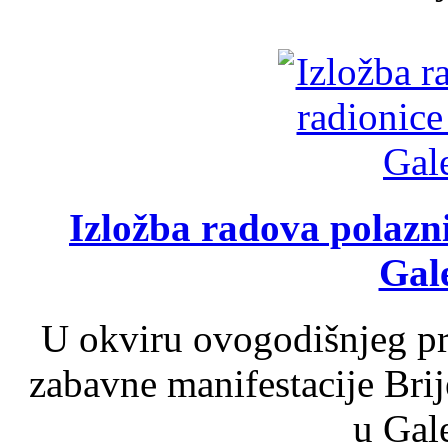
Izložba radova polazn
Gale
U okviru ovogodišnjeg pr
zabavne manifestacije Brij
u Gale