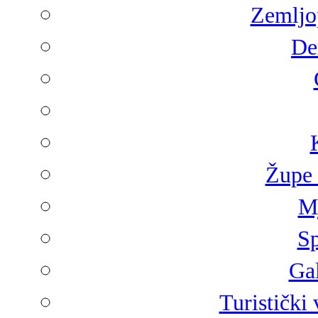
Zemljop
De
Župe 
Mj
Sp
Gal
Turistički 