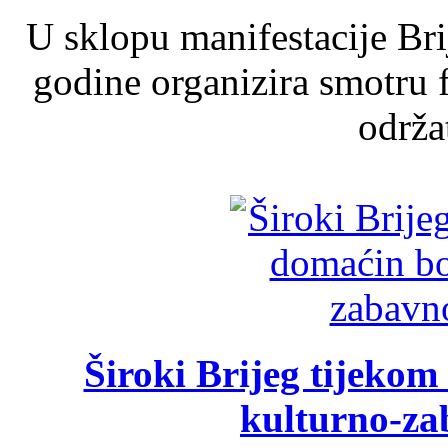
U sklopu manifestacije Br
godine organizira smotru f
održat
Široki Brijeg tijeko
kulturno-z