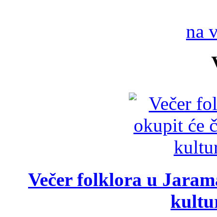
na 
Večer folklora u Jarama
kultu