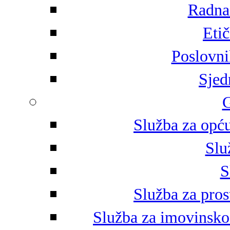
Radna 
Eti
Poslovni
Sjed
G
Služba za opću
Slu
S
Služba za pros
Služba za imovinsko-