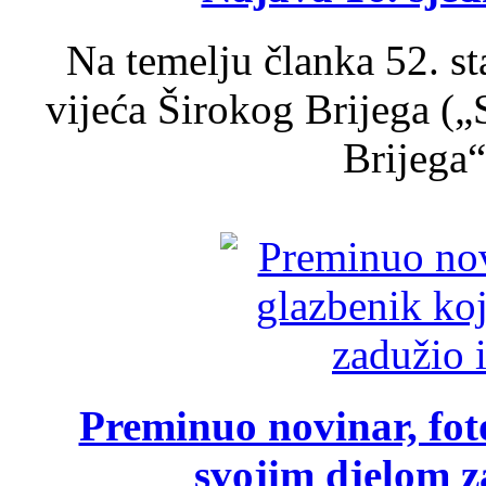
Na temelju članka 52. s
vijeća Širokog Brijega (
Brijega“,
Preminuo novinar, foto
svojim djelom za