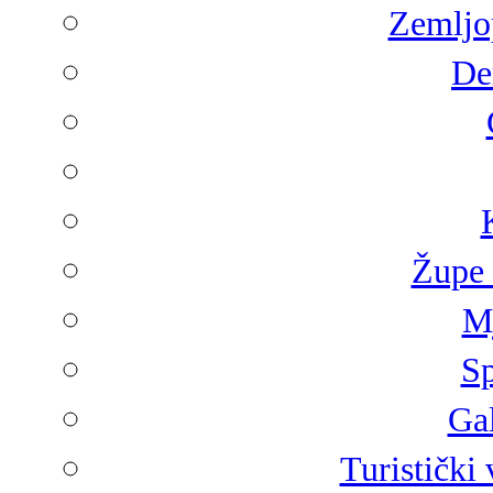
Zemljop
De
Župe 
Mj
Sp
Gal
Turistički 