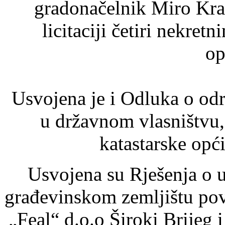
gradonačelnik Miro Kral
licitaciji četiri nekre
op
Usvojena je i Odluka o od
u državnom vlasništvu,
katastarske opći
Usvojena su Rješenja o u
građevinskom zemljištu pov
„Feal“ d.o.o Široki Brijeg 