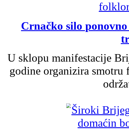
Crnačko silo ponovno o
t
U sklopu manifestacije Br
godine organizira smotru f
održat