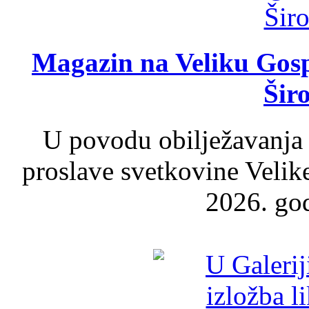
Magazin na Veliku Gosp
Šir
U povodu obilježavanja
proslave svetkovine Velik
2026. god