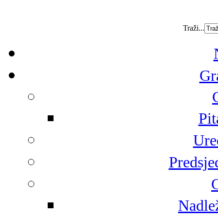
Traži...
Gr
Pit
Ure
Predsje
G
Nadlež