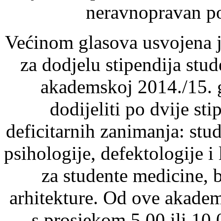
neravnopravan po
Većinom glasova usvojena j
za dodjelu stipendija stu
akademskoj 2014./15. g
dodijeliti po dvije sti
deficitarnih zanimanja: stud
psihologije, defektologije i
za studente medicine, b
arhitekture. Od ove akadem
s prosjekom 5,00 ili 10,0