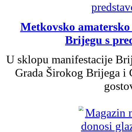
Metkovsko amatersko k
Brijegu s pr
U sklopu manifestacije Bri
Grada Širokog Brijega i 
gosto