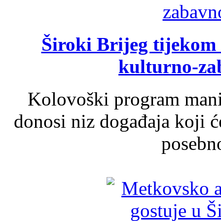
Široki Brijeg tijeko
kulturno-z
Kolovoški program manif
donosi niz događaja koji ć
posebno