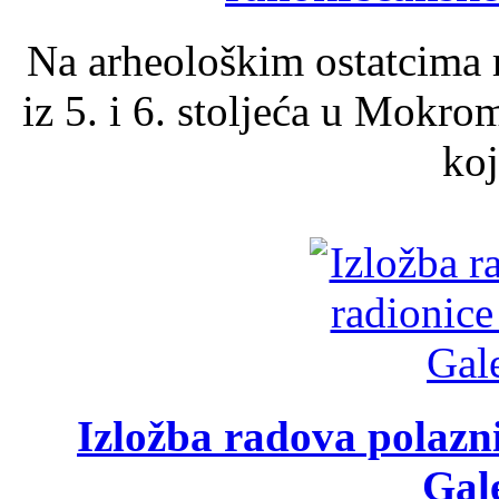
Na arheološkim ostatcima 
iz 5. i 6. stoljeća u Mokro
koj
Izložba radova polazn
Gale