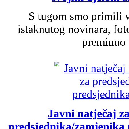
S tugom smo primili v
istaknutog novinara, foto
preminuo u
Javni natječaj z
predsjednika/zamjenika 