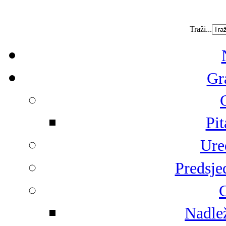
Traži...
Gr
Pit
Ure
Predsje
G
Nadlež