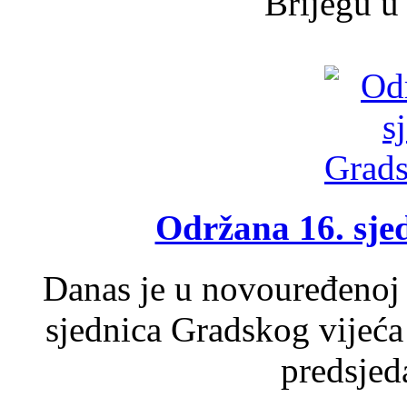
Brijegu u 
Održana 16. sje
Danas je u novouređenoj 
sjednica Gradskog vijeća
predsjed