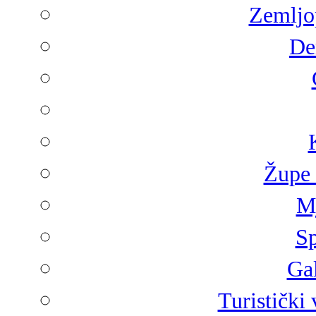
Zemljop
De
Župe 
Mj
Sp
Gal
Turistički 