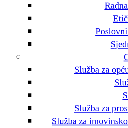
Radna 
Eti
Poslovni
Sjed
G
Služba za opću
Slu
S
Služba za pros
Služba za imovinsko-