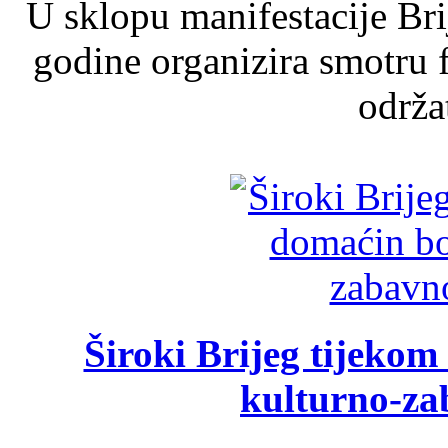
U sklopu manifestacije Br
godine organizira smotru f
održat
Široki Brijeg tijeko
kulturno-z