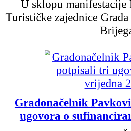
U sklopu manifestacije 
Turističke zajednice Grada
Brijega
Gradonačelnik Pavković 
ugovora o sufinancira