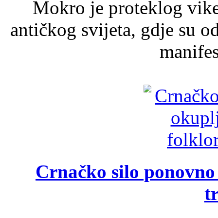
Mokro je proteklog vik
antičkog svijeta, gdje su 
manifest
Crnačko silo ponovno o
t