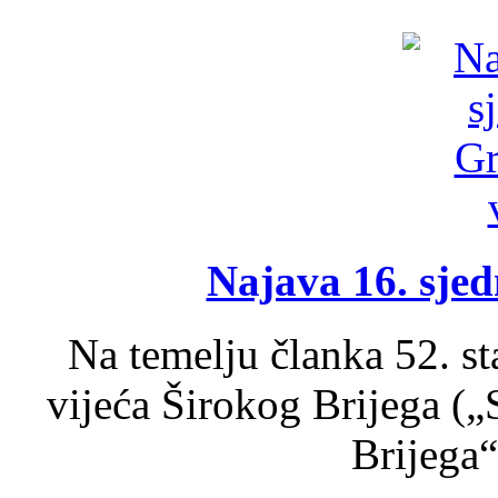
Najava 16. sjed
Na temelju članka 52. s
vijeća Širokog Brijega (
Brijega“,