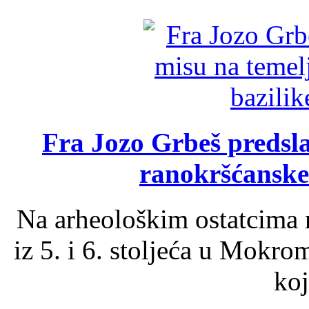
Fra Jozo Grbeš predsla
ranokršćanske
Na arheološkim ostatcima 
iz 5. i 6. stoljeća u Mokro
koj