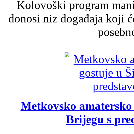
Kolovoški program manif
donosi niz događaja koji ć
posebno
Metkovsko amatersko k
Brijegu s pr