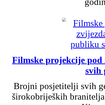
godin
Filmske projekcije pod
svih 
Brojni posjetitelji svih 
širokobrijeških branitel