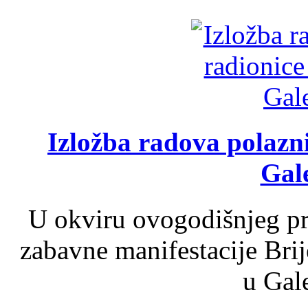
Izložba radova polazn
Gale
U okviru ovogodišnjeg pr
zabavne manifestacije Brij
u Gale