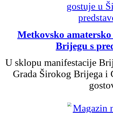
Metkovsko amatersko k
Brijegu s pr
U sklopu manifestacije Bri
Grada Širokog Brijega i 
gosto