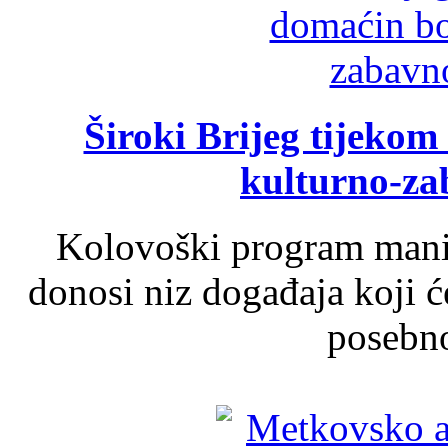
Široki Brijeg tijeko
kulturno-z
Kolovoški program manif
donosi niz događaja koji ć
posebno