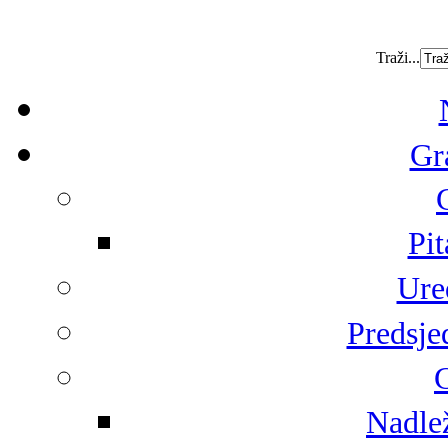
Traži...
Gr
Pit
Ure
Predsje
G
Nadlež