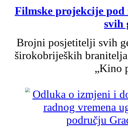
Filmske projekcije pod
svih 
Brojni posjetitelji svih 
širokobrijeških branitel
„Kino p