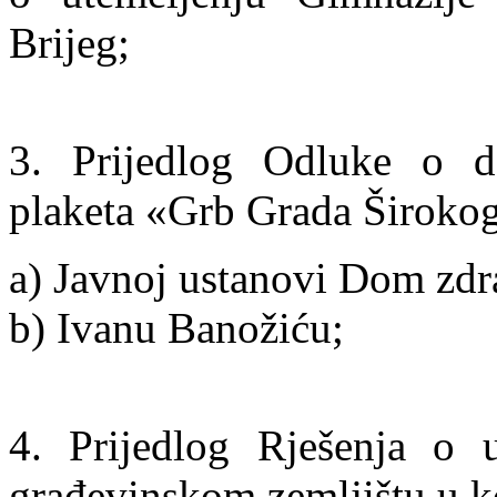
Brijeg;
3. Prijedlog Odluke o do
plaketa «Grb Grada Širokog
a) Javnoj ustanovi Dom zdra
b) Ivanu Banožiću;
4. Prijedlog Rješenja o u
građevinskom zemljištu u ko