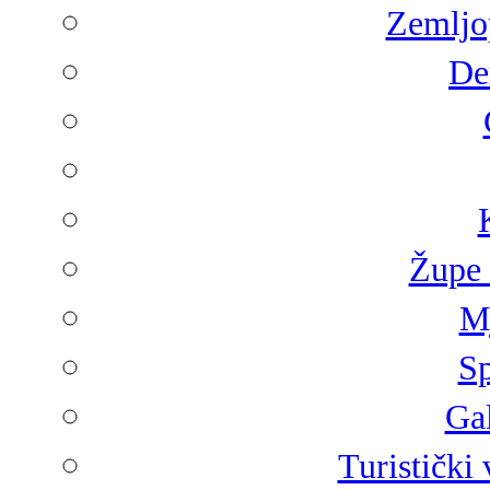
Zemljop
De
Župe 
Mj
Sp
Gal
Turistički 