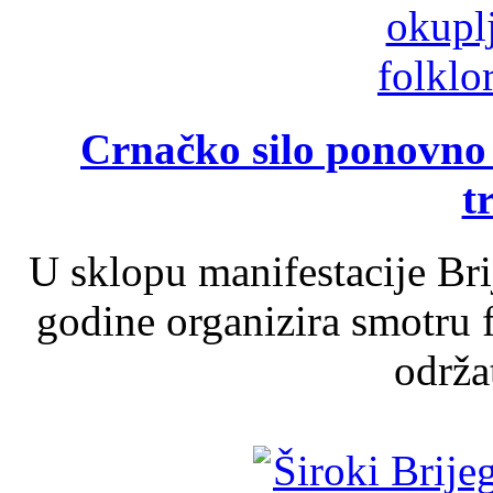
Crnačko silo ponovno o
t
U sklopu manifestacije Br
godine organizira smotru f
održat