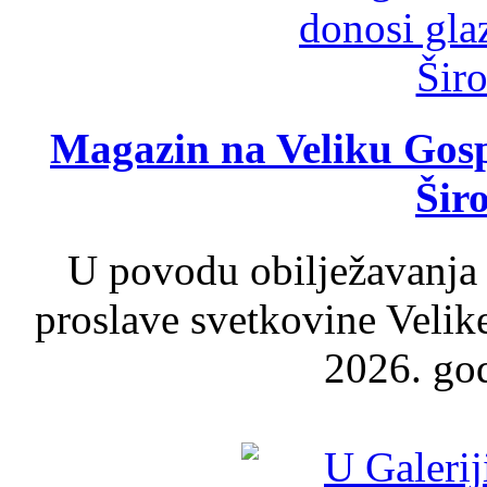
Magazin na Veliku Gosp
Šir
U povodu obilježavanja
proslave svetkovine Velik
2026. god