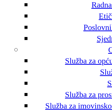
Radna 
Eti
Poslovni
Sjed
G
Služba za opću
Slu
S
Služba za pros
Služba za imovinsko-