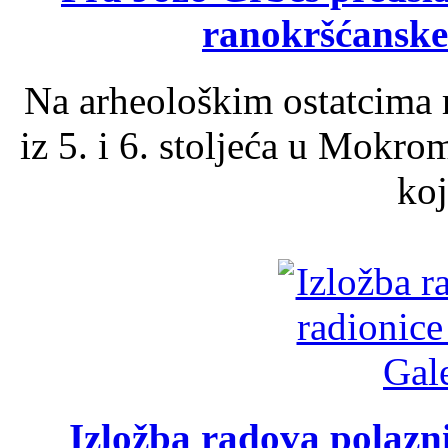
ranokršćanske
Na arheološkim ostatcima 
iz 5. i 6. stoljeća u Mokro
koj
Izložba radova polazn