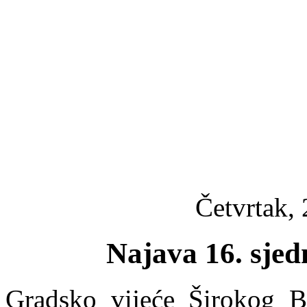
Četvrtak, 
Najava 16. sjed
Gradsko vijeće Širokog Br