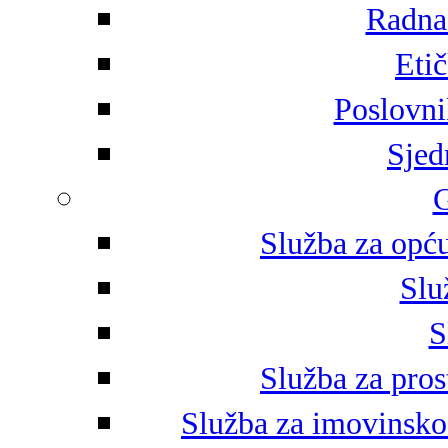
Radna 
Eti
Poslovni
Sjed
G
Služba za opću
Slu
S
Služba za pros
Služba za imovinsko-