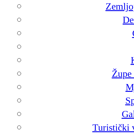
Zemljop
De
Župe 
Mj
Sp
Gal
Turistički 