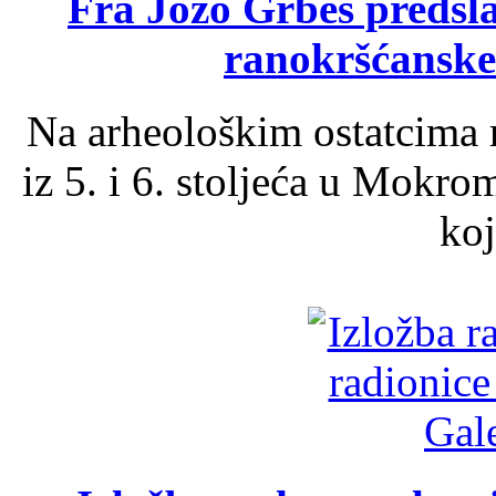
Fra Jozo Grbeš predsla
ranokršćanske
Na arheološkim ostatcima 
iz 5. i 6. stoljeća u Mokro
koj