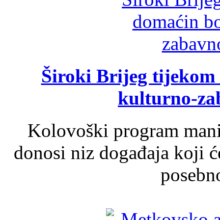
Široki Brijeg tijeko
kulturno-z
Kolovoški program manif
donosi niz događaja koji ć
posebno