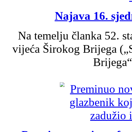
Najava 16. sjed
Na temelju članka 52. s
vijeća Širokog Brijega (
Brijega“,