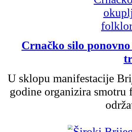
Crnačko silo ponovno o
t
U sklopu manifestacije Br
godine organizira smotru f
održat