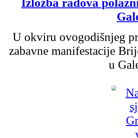
Izložba radova polazn
Gale
U okviru ovogodišnjeg pr
zabavne manifestacije Brij
u Gale