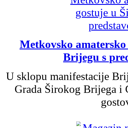
Metkovsko amatersko k
Brijegu s pr
U sklopu manifestacije Bri
Grada Širokog Brijega i 
gosto