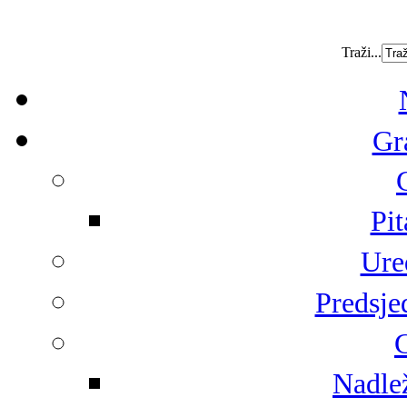
Traži...
Gr
Pit
Ure
Predsje
G
Nadlež