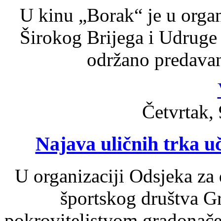
U kinu „Borak“ je u orga
Širokog Brijega i Udruge
održano predavan
Četvrtak, 
Najava uličnih trka u
U organizaciji Odsjeka za 
športskog društva G
pokroviteljstvom gradonače