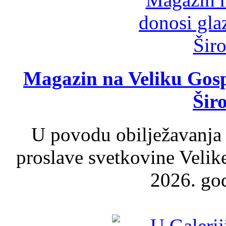
Magazin na Veliku Gosp
Šir
U povodu obilježavanja
proslave svetkovine Velik
2026. god