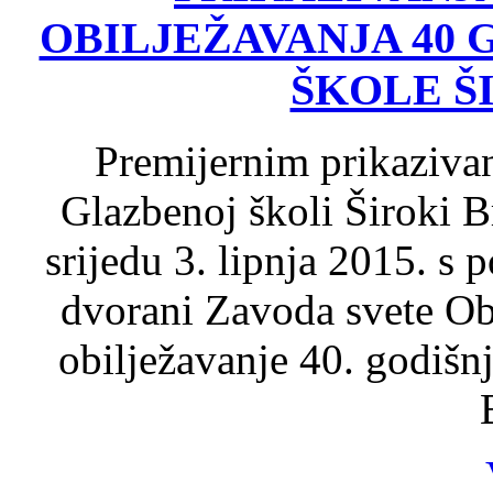
OBILJEŽAVANJA 40
ŠKOLE Š
Premijernim prikaziva
Glazbenoj školi Široki 
srijedu 3. lipnja 2015. s
dvorani Zavoda svete Obi
obilježavanje 40. godišn