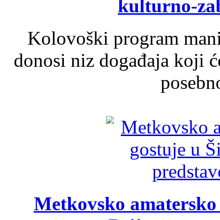
kulturno-z
Kolovoški program manif
donosi niz događaja koji ć
posebno
Metkovsko amatersko k