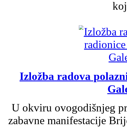
koj
Izložba radova polazn
Gale
U okviru ovogodišnjeg pr
zabavne manifestacije Brij