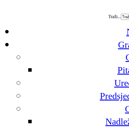
Traži...
Gr
Pit
Ure
Predsje
G
Nadlež