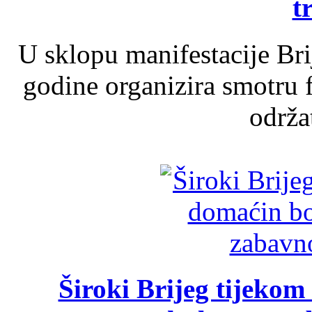
t
U sklopu manifestacije Br
godine organizira smotru f
održat
Široki Brijeg tijeko