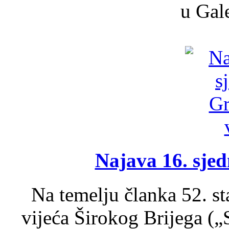
u Gale
Najava 16. sjed
Na temelju članka 52. s
vijeća Širokog Brijega (