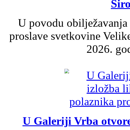
Šir
U povodu obilježavanja
proslave svetkovine Velik
2026. god
U Galeriji Vrba otvor