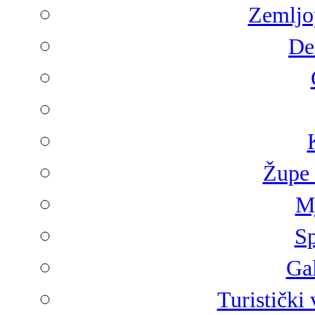
Zemljop
De
Župe 
Mj
Sp
Gal
Turistički 