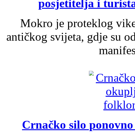
posjetitelja i turist
Mokro je proteklog vik
antičkog svijeta, gdje su 
manifest
Crnačko silo ponovno o