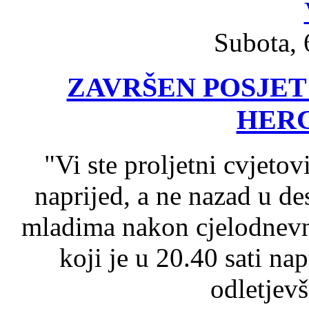
Subota, 
ZAVRŠEN POSJET 
HER
"Vi ste proljetni cvjetov
naprijed, a ne nazad u des
mladima nakon cjelodnevn
koji je u 20.40 sati na
odletjev