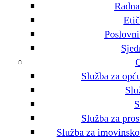
Radna 
Eti
Poslovni
Sjed
G
Služba za opću
Slu
S
Služba za pros
Služba za imovinsko-