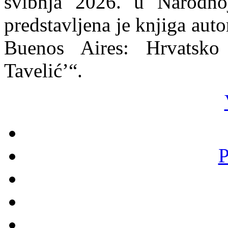
svibnja 2026. u Narodno
predstavljena je knjiga autor
Buenos Aires: Hrvatsko 
Tavelić’“.
P