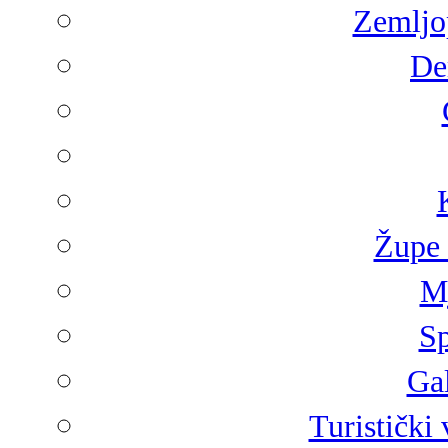
Zemljop
De
Župe 
Mj
Sp
Gal
Turistički 