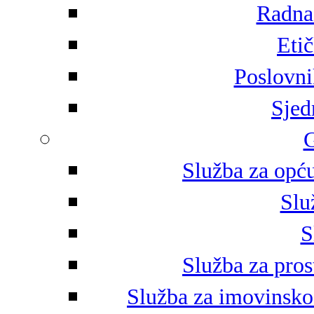
Radna 
Eti
Poslovni
Sjed
G
Služba za opću
Slu
S
Služba za pros
Služba za imovinsko-