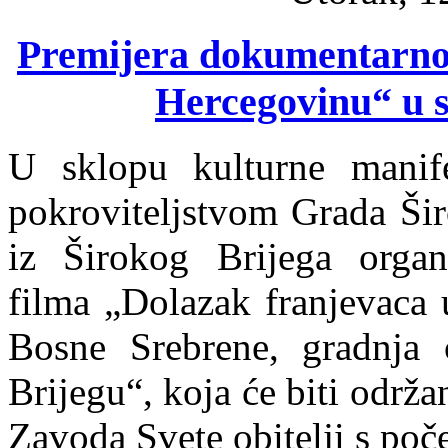
Premijera dokumentarnog
Hercegovinu“ u s
U sklopu kulturne manife
pokroviteljstvom Grada Šir
iz Širokog Brijega organ
filma „Dolazak franjevaca 
Bosne Srebrene, gradnja
Brijegu“, koja će biti održa
Zavoda Svete obitelji s poč