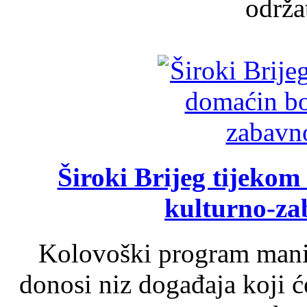
održat
Široki Brijeg tijeko
kulturno-z
Kolovoški program manif
donosi niz događaja koji ć