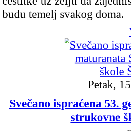
čestitke uz želju da zajedn
budu temelj svakog doma.
Petak, 15
Svečano ispraćena 53. g
strukovne šk