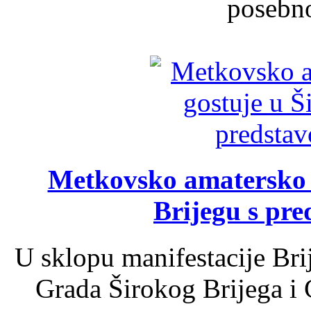
posebno
Metkovsko amatersko k
Brijegu s pr
U sklopu manifestacije Bri
Grada Širokog Brijega i 