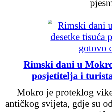
pjesme
Rimski dani u Mokrom
posjetitelja i turist
Mokro je proteklog vik
antičkog svijeta, gdje su 