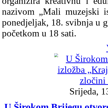
organizira kreativnu i ed
nazivom „Mali muzejski ist
ponedjeljak, 18. svibnja u 
početkom u 18 sati.
Srijeda, 1
U Širokom Brijegu otvore