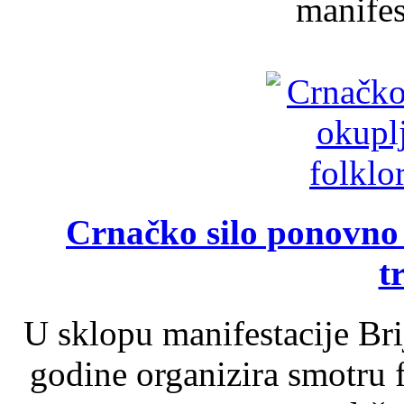
manifest
Crnačko silo ponovno o
t
U sklopu manifestacije Br
godine organizira smotru f