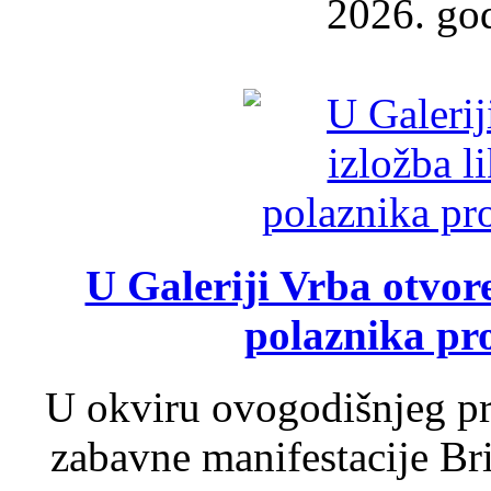
2026. god
U Galeriji Vrba otvor
polaznika pr
U okviru ovogodišnjeg pr
zabavne manifestacije Bri