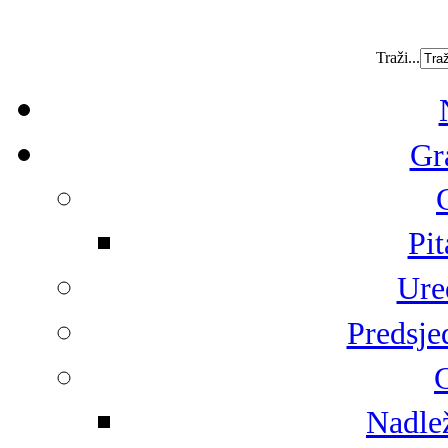
Traži...
Gr
Pit
Ure
Predsje
G
Nadlež