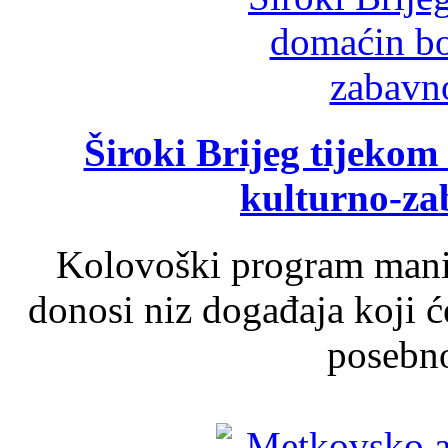
Široki Brijeg tijeko
kulturno-z
Kolovoški program manif
donosi niz događaja koji ć
posebno