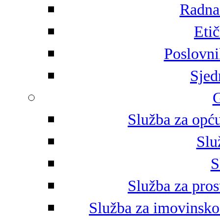
Radna 
Eti
Poslovni
Sjed
G
Služba za opću
Slu
S
Služba za pros
Služba za imovinsko-