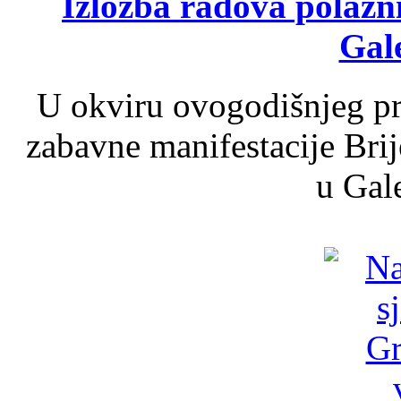
Izložba radova polazn
Gale
U okviru ovogodišnjeg pr
zabavne manifestacije Brij
u Gale