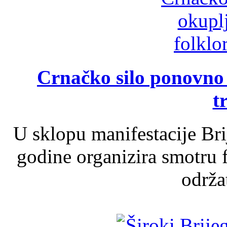
Crnačko silo ponovno o
t
U sklopu manifestacije Br
godine organizira smotru f
održat