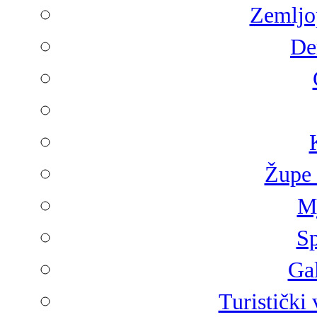
Zemljop
De
Župe 
Mj
Sp
Gal
Turistički 