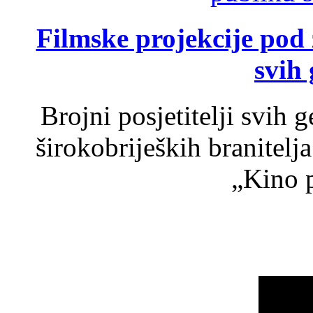
Filmske projekcije pod
svih 
Brojni posjetitelji svih 
širokobrijeških branitel
„Kino p