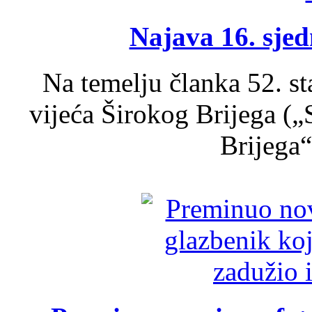
Najava 16. sjed
Na temelju članka 52. s
vijeća Širokog Brijega (
Brijega“,