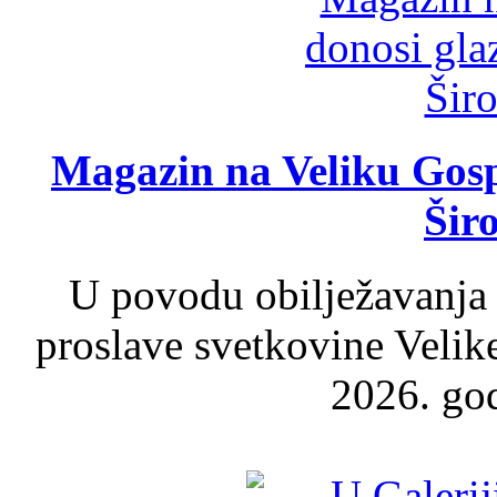
Magazin na Veliku Gosp
Šir
U povodu obilježavanja
proslave svetkovine Velik
2026. god