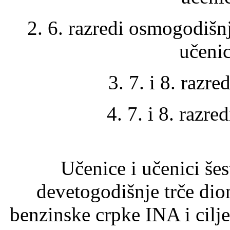
2. 6. razredi osmogodišnj
učenic
3. 7. i 8. razre
4. 7. i 8. razre
Učenice i učenici še
devetogodišnje trče dio
benzinske crpke INA i cilj