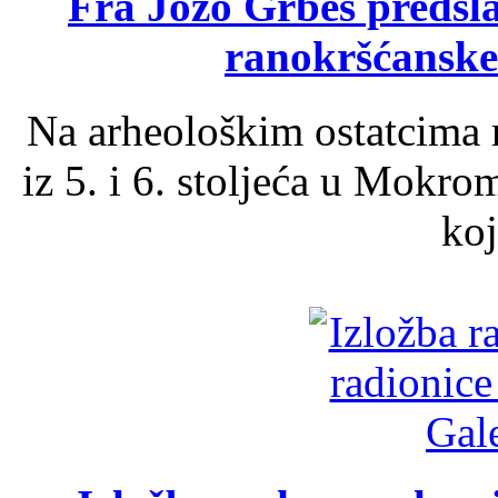
Fra Jozo Grbeš predsla
ranokršćanske
Na arheološkim ostatcima 
iz 5. i 6. stoljeća u Mokro
koj