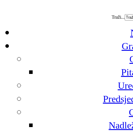
Traži...
Gr
Pit
Ure
Predsje
G
Nadlež