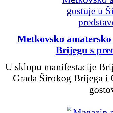
Metkovsko amatersko k
Brijegu s pr
U sklopu manifestacije Bri
Grada Širokog Brijega i 
gosto