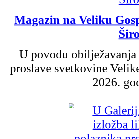
Magazin na Veliku Gosp
Šir
U povodu obilježavanja
proslave svetkovine Velik
2026. god