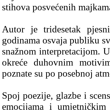
stihova posvećenih majkama
Autor je tridesetak pjesn
godinama osvaja publiku s
snažnom interpretacijom. U
okreće duhovnim motivim
poznate su po posebnoj atmo
Spoj poezije, glazbe i scen
emocijama i umjetničkim 