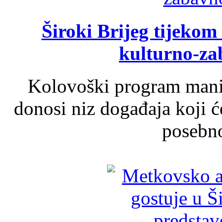
Široki Brijeg tijeko
kulturno-z
Kolovoški program manif
donosi niz događaja koji ć
posebno