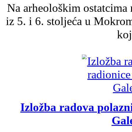
Na arheološkim ostatcima 
iz 5. i 6. stoljeća u Mokro
koj
Izložba radova polazn
Gale