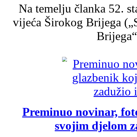
Na temelju članka 52. s
vijeća Širokog Brijega (
Brijega“,
Preminuo novinar, foto
svojim djelom za