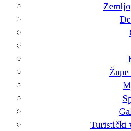
Zemljop
De
Župe 
Mj
Sp
Gal
Turistički 