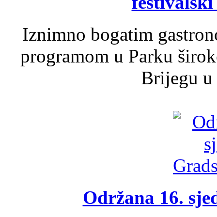
festivalski
Iznimno bogatim gastron
programom u Parku široko
Brijegu u 
Održana 16. sje