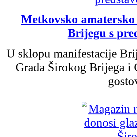
Metkovsko amatersko k
Brijegu s pr
U sklopu manifestacije Bri
Grada Širokog Brijega i 
gosto