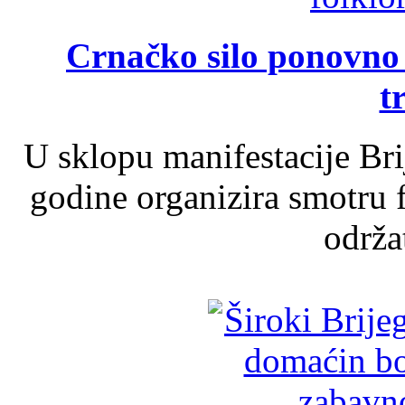
Crnačko silo ponovno o
t
U sklopu manifestacije Br
godine organizira smotru f
održat