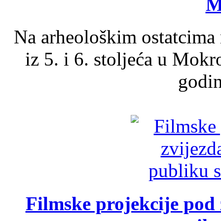
M
Na arheološkim ostatcima 
iz 5. i 6. stoljeća u Mok
godin
Filmske projekcije pod