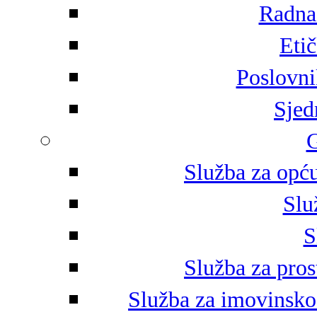
Radna 
Eti
Poslovni
Sjed
G
Služba za opću
Slu
S
Služba za pros
Služba za imovinsko-