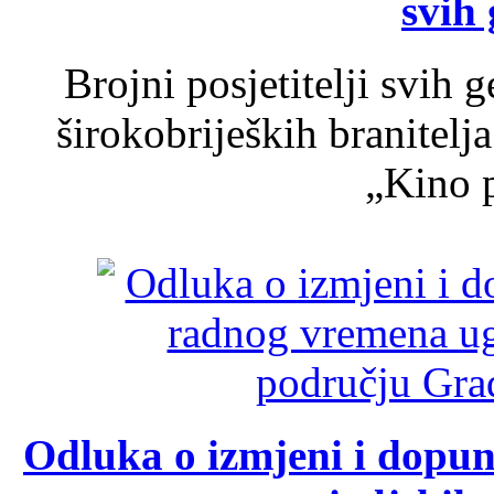
svih 
Brojni posjetitelji svih 
širokobrijeških branitel
„Kino p
Odluka o izmjeni i dopu