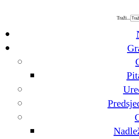
Traži...
Gr
Pit
Ure
Predsje
G
Nadlež